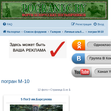
FAQ
Регистрация
Вход
На портал
Список форумов
Галерея
Личные альбомы
погран М-10
погран М-10
12 фото • Страница
1
из
1
5 ПогЗ им.Барсукова