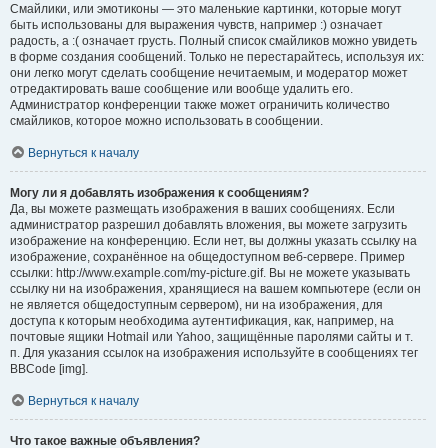
Смайлики, или эмотиконы — это маленькие картинки, которые могут
быть использованы для выражения чувств, например :) означает
радость, а :( означает грусть. Полный список смайликов можно увидеть
в форме создания сообщений. Только не перестарайтесь, используя их:
они легко могут сделать сообщение нечитаемым, и модератор может
отредактировать ваше сообщение или вообще удалить его.
Администратор конференции также может ограничить количество
смайликов, которое можно использовать в сообщении.
Вернуться к началу
Могу ли я добавлять изображения к сообщениям?
Да, вы можете размещать изображения в ваших сообщениях. Если
администратор разрешил добавлять вложения, вы можете загрузить
изображение на конференцию. Если нет, вы должны указать ссылку на
изображение, сохранённое на общедоступном веб-сервере. Пример
ссылки: http://www.example.com/my-picture.gif. Вы не можете указывать
ссылку ни на изображения, хранящиеся на вашем компьютере (если он
не является общедоступным сервером), ни на изображения, для
доступа к которым необходима аутентификация, как, например, на
почтовые ящики Hotmail или Yahoo, защищённые паролями сайты и т.
п. Для указания ссылок на изображения используйте в сообщениях тег
BBCode [img].
Вернуться к началу
Что такое важные объявления?