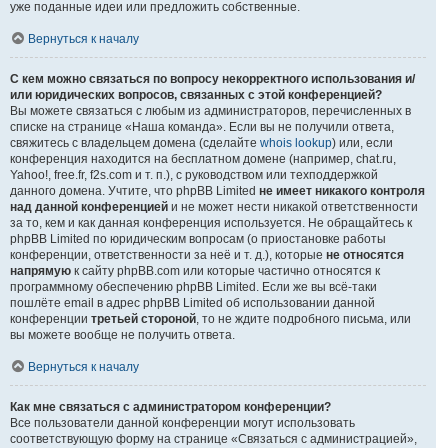
уже поданные идеи или предложить собственные.
Вернуться к началу
С кем можно связаться по вопросу некорректного использования и/
или юридических вопросов, связанных с этой конференцией?
Вы можете связаться с любым из администраторов, перечисленных в
списке на странице «Наша команда». Если вы не получили ответа,
свяжитесь с владельцем домена (сделайте
whois lookup
) или, если
конференция находится на бесплатном домене (например, chat.ru,
Yahoo!, free.fr, f2s.com и т. п.), с руководством или техподдержкой
данного домена. Учтите, что phpBB Limited
не имеет никакого контроля
над данной конференцией
и не может нести никакой ответственности
за то, кем и как данная конференция используется. Не обращайтесь к
phpBB Limited по юридическим вопросам (о приостановке работы
конференции, ответственности за неё и т. д.), которые
не относятся
напрямую
к сайту phpBB.com или которые частично относятся к
программному обеспечению phpBB Limited. Если же вы всё-таки
пошлёте email в адрес phpBB Limited об использовании данной
конференции
третьей стороной
, то не ждите подробного письма, или
вы можете вообще не получить ответа.
Вернуться к началу
Как мне связаться с администратором конференции?
Все пользователи данной конференции могут использовать
соответствующую форму на странице «Связаться с администрацией»,