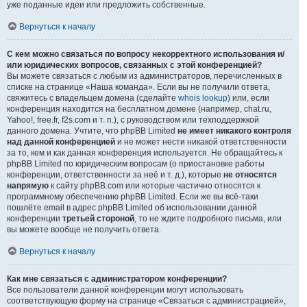
уже поданные идеи или предложить собственные.
Вернуться к началу
С кем можно связаться по вопросу некорректного использования и/
или юридических вопросов, связанных с этой конференцией?
Вы можете связаться с любым из администраторов, перечисленных в
списке на странице «Наша команда». Если вы не получили ответа,
свяжитесь с владельцем домена (сделайте
whois lookup
) или, если
конференция находится на бесплатном домене (например, chat.ru,
Yahoo!, free.fr, f2s.com и т. п.), с руководством или техподдержкой
данного домена. Учтите, что phpBB Limited
не имеет никакого контроля
над данной конференцией
и не может нести никакой ответственности
за то, кем и как данная конференция используется. Не обращайтесь к
phpBB Limited по юридическим вопросам (о приостановке работы
конференции, ответственности за неё и т. д.), которые
не относятся
напрямую
к сайту phpBB.com или которые частично относятся к
программному обеспечению phpBB Limited. Если же вы всё-таки
пошлёте email в адрес phpBB Limited об использовании данной
конференции
третьей стороной
, то не ждите подробного письма, или
вы можете вообще не получить ответа.
Вернуться к началу
Как мне связаться с администратором конференции?
Все пользователи данной конференции могут использовать
соответствующую форму на странице «Связаться с администрацией»,