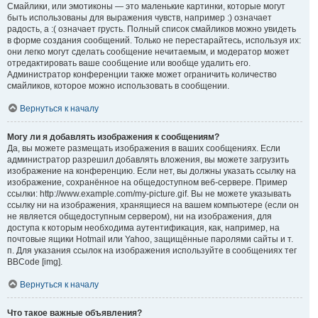
Смайлики, или эмотиконы — это маленькие картинки, которые могут
быть использованы для выражения чувств, например :) означает
радость, а :( означает грусть. Полный список смайликов можно увидеть
в форме создания сообщений. Только не перестарайтесь, используя их:
они легко могут сделать сообщение нечитаемым, и модератор может
отредактировать ваше сообщение или вообще удалить его.
Администратор конференции также может ограничить количество
смайликов, которое можно использовать в сообщении.
Вернуться к началу
Могу ли я добавлять изображения к сообщениям?
Да, вы можете размещать изображения в ваших сообщениях. Если
администратор разрешил добавлять вложения, вы можете загрузить
изображение на конференцию. Если нет, вы должны указать ссылку на
изображение, сохранённое на общедоступном веб-сервере. Пример
ссылки: http://www.example.com/my-picture.gif. Вы не можете указывать
ссылку ни на изображения, хранящиеся на вашем компьютере (если он
не является общедоступным сервером), ни на изображения, для
доступа к которым необходима аутентификация, как, например, на
почтовые ящики Hotmail или Yahoo, защищённые паролями сайты и т.
п. Для указания ссылок на изображения используйте в сообщениях тег
BBCode [img].
Вернуться к началу
Что такое важные объявления?