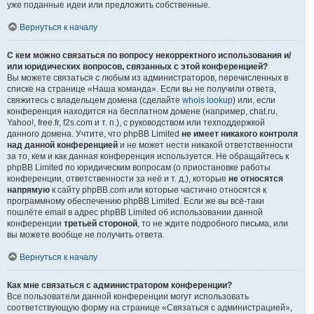
уже поданные идеи или предложить собственные.
Вернуться к началу
С кем можно связаться по вопросу некорректного использования и/
или юридических вопросов, связанных с этой конференцией?
Вы можете связаться с любым из администраторов, перечисленных в
списке на странице «Наша команда». Если вы не получили ответа,
свяжитесь с владельцем домена (сделайте
whois lookup
) или, если
конференция находится на бесплатном домене (например, chat.ru,
Yahoo!, free.fr, f2s.com и т. п.), с руководством или техподдержкой
данного домена. Учтите, что phpBB Limited
не имеет никакого контроля
над данной конференцией
и не может нести никакой ответственности
за то, кем и как данная конференция используется. Не обращайтесь к
phpBB Limited по юридическим вопросам (о приостановке работы
конференции, ответственности за неё и т. д.), которые
не относятся
напрямую
к сайту phpBB.com или которые частично относятся к
программному обеспечению phpBB Limited. Если же вы всё-таки
пошлёте email в адрес phpBB Limited об использовании данной
конференции
третьей стороной
, то не ждите подробного письма, или
вы можете вообще не получить ответа.
Вернуться к началу
Как мне связаться с администратором конференции?
Все пользователи данной конференции могут использовать
соответствующую форму на странице «Связаться с администрацией»,