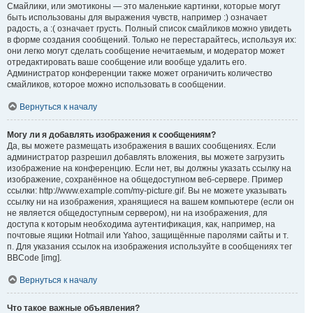
Смайлики, или эмотиконы — это маленькие картинки, которые могут
быть использованы для выражения чувств, например :) означает
радость, а :( означает грусть. Полный список смайликов можно увидеть
в форме создания сообщений. Только не перестарайтесь, используя их:
они легко могут сделать сообщение нечитаемым, и модератор может
отредактировать ваше сообщение или вообще удалить его.
Администратор конференции также может ограничить количество
смайликов, которое можно использовать в сообщении.
Вернуться к началу
Могу ли я добавлять изображения к сообщениям?
Да, вы можете размещать изображения в ваших сообщениях. Если
администратор разрешил добавлять вложения, вы можете загрузить
изображение на конференцию. Если нет, вы должны указать ссылку на
изображение, сохранённое на общедоступном веб-сервере. Пример
ссылки: http://www.example.com/my-picture.gif. Вы не можете указывать
ссылку ни на изображения, хранящиеся на вашем компьютере (если он
не является общедоступным сервером), ни на изображения, для
доступа к которым необходима аутентификация, как, например, на
почтовые ящики Hotmail или Yahoo, защищённые паролями сайты и т.
п. Для указания ссылок на изображения используйте в сообщениях тег
BBCode [img].
Вернуться к началу
Что такое важные объявления?