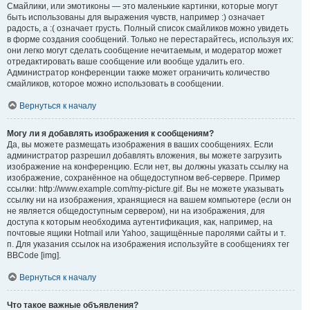
Смайлики, или эмотиконы — это маленькие картинки, которые могут
быть использованы для выражения чувств, например :) означает
радость, а :( означает грусть. Полный список смайликов можно увидеть
в форме создания сообщений. Только не перестарайтесь, используя их:
они легко могут сделать сообщение нечитаемым, и модератор может
отредактировать ваше сообщение или вообще удалить его.
Администратор конференции также может ограничить количество
смайликов, которое можно использовать в сообщении.
Вернуться к началу
Могу ли я добавлять изображения к сообщениям?
Да, вы можете размещать изображения в ваших сообщениях. Если
администратор разрешил добавлять вложения, вы можете загрузить
изображение на конференцию. Если нет, вы должны указать ссылку на
изображение, сохранённое на общедоступном веб-сервере. Пример
ссылки: http://www.example.com/my-picture.gif. Вы не можете указывать
ссылку ни на изображения, хранящиеся на вашем компьютере (если он
не является общедоступным сервером), ни на изображения, для
доступа к которым необходима аутентификация, как, например, на
почтовые ящики Hotmail или Yahoo, защищённые паролями сайты и т.
п. Для указания ссылок на изображения используйте в сообщениях тег
BBCode [img].
Вернуться к началу
Что такое важные объявления?