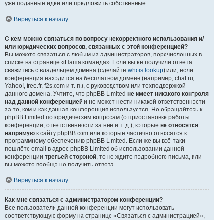
уже поданные идеи или предложить собственные.
Вернуться к началу
С кем можно связаться по вопросу некорректного использования и/
или юридических вопросов, связанных с этой конференцией?
Вы можете связаться с любым из администраторов, перечисленных в
списке на странице «Наша команда». Если вы не получили ответа,
свяжитесь с владельцем домена (сделайте
whois lookup
) или, если
конференция находится на бесплатном домене (например, chat.ru,
Yahoo!, free.fr, f2s.com и т. п.), с руководством или техподдержкой
данного домена. Учтите, что phpBB Limited
не имеет никакого контроля
над данной конференцией
и не может нести никакой ответственности
за то, кем и как данная конференция используется. Не обращайтесь к
phpBB Limited по юридическим вопросам (о приостановке работы
конференции, ответственности за неё и т. д.), которые
не относятся
напрямую
к сайту phpBB.com или которые частично относятся к
программному обеспечению phpBB Limited. Если же вы всё-таки
пошлёте email в адрес phpBB Limited об использовании данной
конференции
третьей стороной
, то не ждите подробного письма, или
вы можете вообще не получить ответа.
Вернуться к началу
Как мне связаться с администратором конференции?
Все пользователи данной конференции могут использовать
соответствующую форму на странице «Связаться с администрацией»,