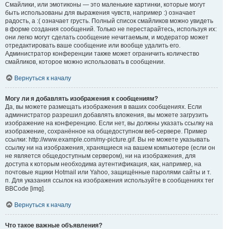
Смайлики, или эмотиконы — это маленькие картинки, которые могут
быть использованы для выражения чувств, например :) означает
радость, а :( означает грусть. Полный список смайликов можно увидеть
в форме создания сообщений. Только не перестарайтесь, используя их:
они легко могут сделать сообщение нечитаемым, и модератор может
отредактировать ваше сообщение или вообще удалить его.
Администратор конференции также может ограничить количество
смайликов, которое можно использовать в сообщении.
Вернуться к началу
Могу ли я добавлять изображения к сообщениям?
Да, вы можете размещать изображения в ваших сообщениях. Если
администратор разрешил добавлять вложения, вы можете загрузить
изображение на конференцию. Если нет, вы должны указать ссылку на
изображение, сохранённое на общедоступном веб-сервере. Пример
ссылки: http://www.example.com/my-picture.gif. Вы не можете указывать
ссылку ни на изображения, хранящиеся на вашем компьютере (если он
не является общедоступным сервером), ни на изображения, для
доступа к которым необходима аутентификация, как, например, на
почтовые ящики Hotmail или Yahoo, защищённые паролями сайты и т.
п. Для указания ссылок на изображения используйте в сообщениях тег
BBCode [img].
Вернуться к началу
Что такое важные объявления?