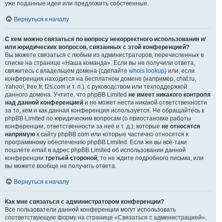
уже поданные идеи или предложить собственные.
Вернуться к началу
С кем можно связаться по вопросу некорректного использования и/
или юридических вопросов, связанных с этой конференцией?
Вы можете связаться с любым из администраторов, перечисленных в
списке на странице «Наша команда». Если вы не получили ответа,
свяжитесь с владельцем домена (сделайте
whois lookup
) или, если
конференция находится на бесплатном домене (например, chat.ru,
Yahoo!, free.fr, f2s.com и т. п.), с руководством или техподдержкой
данного домена. Учтите, что phpBB Limited
не имеет никакого контроля
над данной конференцией
и не может нести никакой ответственности
за то, кем и как данная конференция используется. Не обращайтесь к
phpBB Limited по юридическим вопросам (о приостановке работы
конференции, ответственности за неё и т. д.), которые
не относятся
напрямую
к сайту phpBB.com или которые частично относятся к
программному обеспечению phpBB Limited. Если же вы всё-таки
пошлёте email в адрес phpBB Limited об использовании данной
конференции
третьей стороной
, то не ждите подробного письма, или
вы можете вообще не получить ответа.
Вернуться к началу
Как мне связаться с администратором конференции?
Все пользователи данной конференции могут использовать
соответствующую форму на странице «Связаться с администрацией»,