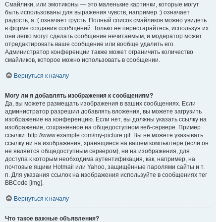
Смайлики, или эмотиконы — это маленькие картинки, которые могут
быть использованы для выражения чувств, например :) означает
радость, а :( означает грусть. Полный список смайликов можно увидеть
в форме создания сообщений. Только не перестарайтесь, используя их:
они легко могут сделать сообщение нечитаемым, и модератор может
отредактировать ваше сообщение или вообще удалить его.
Администратор конференции также может ограничить количество
смайликов, которое можно использовать в сообщении.
Вернуться к началу
Могу ли я добавлять изображения к сообщениям?
Да, вы можете размещать изображения в ваших сообщениях. Если
администратор разрешил добавлять вложения, вы можете загрузить
изображение на конференцию. Если нет, вы должны указать ссылку на
изображение, сохранённое на общедоступном веб-сервере. Пример
ссылки: http://www.example.com/my-picture.gif. Вы не можете указывать
ссылку ни на изображения, хранящиеся на вашем компьютере (если он
не является общедоступным сервером), ни на изображения, для
доступа к которым необходима аутентификация, как, например, на
почтовые ящики Hotmail или Yahoo, защищённые паролями сайты и т.
п. Для указания ссылок на изображения используйте в сообщениях тег
BBCode [img].
Вернуться к началу
Что такое важные объявления?