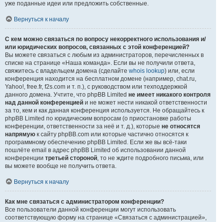
уже поданные идеи или предложить собственные.
Вернуться к началу
С кем можно связаться по вопросу некорректного использования и/
или юридических вопросов, связанных с этой конференцией?
Вы можете связаться с любым из администраторов, перечисленных в
списке на странице «Наша команда». Если вы не получили ответа,
свяжитесь с владельцем домена (сделайте
whois lookup
) или, если
конференция находится на бесплатном домене (например, chat.ru,
Yahoo!, free.fr, f2s.com и т. п.), с руководством или техподдержкой
данного домена. Учтите, что phpBB Limited
не имеет никакого контроля
над данной конференцией
и не может нести никакой ответственности
за то, кем и как данная конференция используется. Не обращайтесь к
phpBB Limited по юридическим вопросам (о приостановке работы
конференции, ответственности за неё и т. д.), которые
не относятся
напрямую
к сайту phpBB.com или которые частично относятся к
программному обеспечению phpBB Limited. Если же вы всё-таки
пошлёте email в адрес phpBB Limited об использовании данной
конференции
третьей стороной
, то не ждите подробного письма, или
вы можете вообще не получить ответа.
Вернуться к началу
Как мне связаться с администратором конференции?
Все пользователи данной конференции могут использовать
соответствующую форму на странице «Связаться с администрацией»,