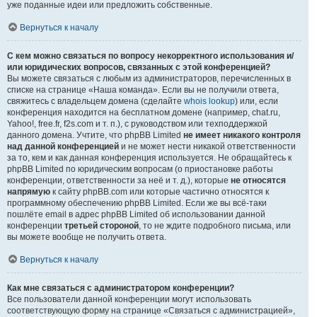
уже поданные идеи или предложить собственные.
Вернуться к началу
С кем можно связаться по вопросу некорректного использования и/
или юридических вопросов, связанных с этой конференцией?
Вы можете связаться с любым из администраторов, перечисленных в
списке на странице «Наша команда». Если вы не получили ответа,
свяжитесь с владельцем домена (сделайте
whois lookup
) или, если
конференция находится на бесплатном домене (например, chat.ru,
Yahoo!, free.fr, f2s.com и т. п.), с руководством или техподдержкой
данного домена. Учтите, что phpBB Limited
не имеет никакого контроля
над данной конференцией
и не может нести никакой ответственности
за то, кем и как данная конференция используется. Не обращайтесь к
phpBB Limited по юридическим вопросам (о приостановке работы
конференции, ответственности за неё и т. д.), которые
не относятся
напрямую
к сайту phpBB.com или которые частично относятся к
программному обеспечению phpBB Limited. Если же вы всё-таки
пошлёте email в адрес phpBB Limited об использовании данной
конференции
третьей стороной
, то не ждите подробного письма, или
вы можете вообще не получить ответа.
Вернуться к началу
Как мне связаться с администратором конференции?
Все пользователи данной конференции могут использовать
соответствующую форму на странице «Связаться с администрацией»,