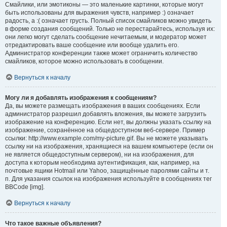
Смайлики, или эмотиконы — это маленькие картинки, которые могут
быть использованы для выражения чувств, например :) означает
радость, а :( означает грусть. Полный список смайликов можно увидеть
в форме создания сообщений. Только не перестарайтесь, используя их:
они легко могут сделать сообщение нечитаемым, и модератор может
отредактировать ваше сообщение или вообще удалить его.
Администратор конференции также может ограничить количество
смайликов, которое можно использовать в сообщении.
Вернуться к началу
Могу ли я добавлять изображения к сообщениям?
Да, вы можете размещать изображения в ваших сообщениях. Если
администратор разрешил добавлять вложения, вы можете загрузить
изображение на конференцию. Если нет, вы должны указать ссылку на
изображение, сохранённое на общедоступном веб-сервере. Пример
ссылки: http://www.example.com/my-picture.gif. Вы не можете указывать
ссылку ни на изображения, хранящиеся на вашем компьютере (если он
не является общедоступным сервером), ни на изображения, для
доступа к которым необходима аутентификация, как, например, на
почтовые ящики Hotmail или Yahoo, защищённые паролями сайты и т.
п. Для указания ссылок на изображения используйте в сообщениях тег
BBCode [img].
Вернуться к началу
Что такое важные объявления?