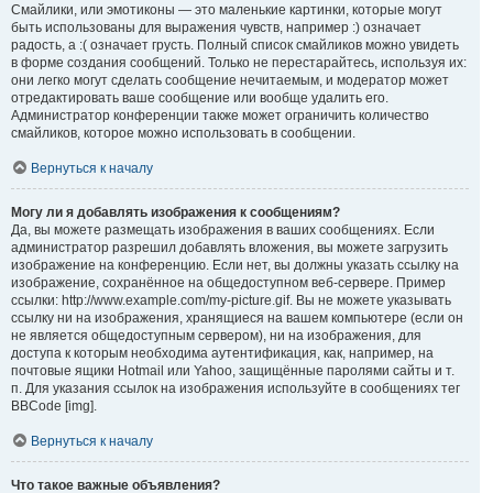
Смайлики, или эмотиконы — это маленькие картинки, которые могут
быть использованы для выражения чувств, например :) означает
радость, а :( означает грусть. Полный список смайликов можно увидеть
в форме создания сообщений. Только не перестарайтесь, используя их:
они легко могут сделать сообщение нечитаемым, и модератор может
отредактировать ваше сообщение или вообще удалить его.
Администратор конференции также может ограничить количество
смайликов, которое можно использовать в сообщении.
Вернуться к началу
Могу ли я добавлять изображения к сообщениям?
Да, вы можете размещать изображения в ваших сообщениях. Если
администратор разрешил добавлять вложения, вы можете загрузить
изображение на конференцию. Если нет, вы должны указать ссылку на
изображение, сохранённое на общедоступном веб-сервере. Пример
ссылки: http://www.example.com/my-picture.gif. Вы не можете указывать
ссылку ни на изображения, хранящиеся на вашем компьютере (если он
не является общедоступным сервером), ни на изображения, для
доступа к которым необходима аутентификация, как, например, на
почтовые ящики Hotmail или Yahoo, защищённые паролями сайты и т.
п. Для указания ссылок на изображения используйте в сообщениях тег
BBCode [img].
Вернуться к началу
Что такое важные объявления?