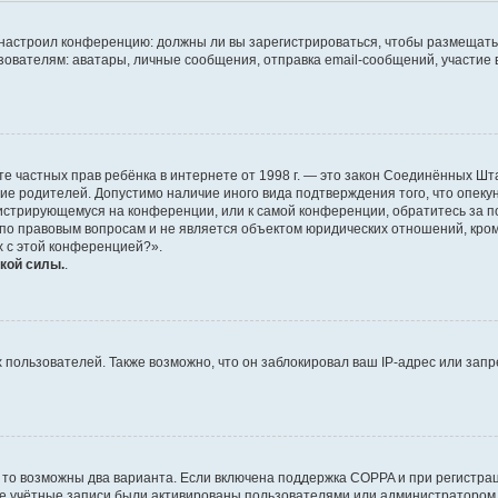
ор настроил конференцию: должны ли вы зарегистрироваться, чтобы размещать
телям: аватары, личные сообщения, отправка email-сообщений, участие в гру
 защите частных прав ребёнка в интернете от 1998 г. — это закон Соединённых
сие родителей. Допустимо наличие иного вида подтверждения того, что опе
егистрирующемуся на конференции, или к самой конференции, обратитесь за п
 правовым вопросам и не является объектом юридических отношений, кроме 
х с этой конференцией?».
кой силы.
.
ользователей. Также возможно, что он заблокировал ваш IP-адрес или запр
 то возможны два варианта. Если включена поддержка COPPA и при регистрац
ые учётные записи были активированы пользователями или администратором 