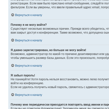
регистрации. Если вам было прислано email-сообщение, следуйте пол
фильтром. Если вы уверены, что ввели правильный адрес email, попр
Вернуться к началу
Почему я не могу войти?
Существует несколько возможных причин. Прежде всего убедитесь, чт
вам закрыт доступ к конференции. Также возможно, что допущена ош
Вернуться к началу
Я давно зарегистрирован, но больше не могу войти!
Возможно, администратор по какой-то причине деактивировал или уд
чтобы уменьшить размер базы данных. Если это произошло, попробуйт
Вернуться к началу
Я забыл пароль!
Не паникуйте! Хотя пароль нельзя восстановить, можно легко получ
войти на конференцию.
Если не удалось получить новый пароль, свяжитесь с администратор
Вернуться к началу
Почему мне периодически приходится повторять ввод имени и па
Если вы не отметили флажком пункт
Запомнить меня
, вы сможете ос