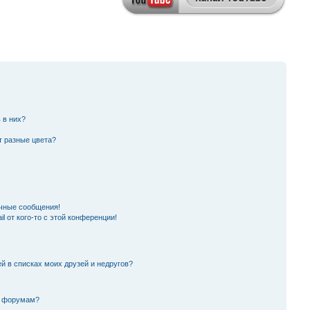
 в них?
т разные цвета?
чные сообщения!
l от кого-то с этой конференции!
й в списках моих друзей и недругов?
и форумам?