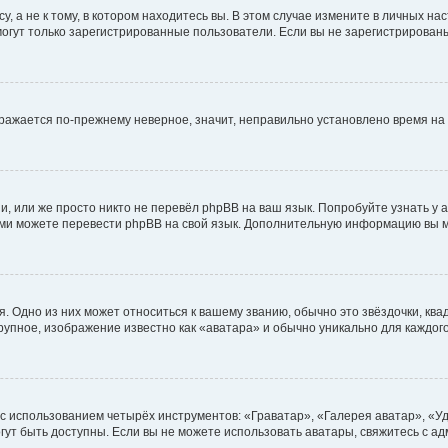
 а не к тому, в котором находитесь вы. В этом случае измените в личных наст
, могут только зарегистрированные пользователи. Если вы не зарегистрирован
ображается по-прежнему неверное, значит, неправильно установлено время н
, или же просто никто не перевёл phpBB на ваш язык. Попробуйте узнать у
 сами можете перевести phpBB на свой язык. Дополнительную информацию вы 
. Одно из них может относиться к вашему званию, обычно это звёздочки, ква
крупное, изображение известно как «аватара» и обычно уникально для каждог
 с использованием четырёх инструментов: «Граватар», «Галерея аватар», «
могут быть доступны. Если вы не можете использовать аватары, свяжитесь с