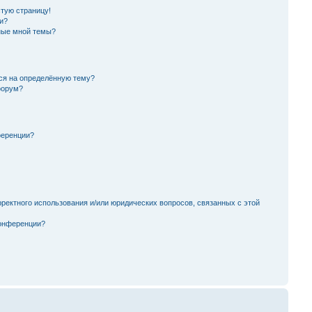
стую страницу!
и?
ные мной темы?
ься на определённую тему?
форум?
ференции?
ректного использования и/или юридических вопросов, связанных с этой
конференции?