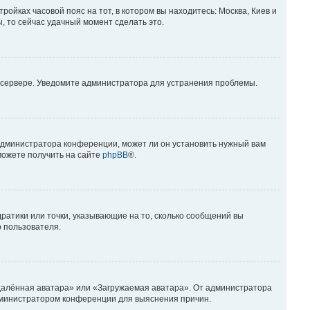
ройках часовой пояс на тот, в котором вы находитесь: Москва, Киев и
ы, то сейчас удачный момент сделать это.
а сервере. Уведомите администратора для устранения проблемы.
 администратора конференции, может ли он установить нужный вам
можете получить на сайте
phpBB
®.
дратики или точки, указывающие на то, сколько сообщений вы
о пользователя.
Удалённая аватара» или «Загружаемая аватара». От администратора
 администратором конференции для выяснения причин.