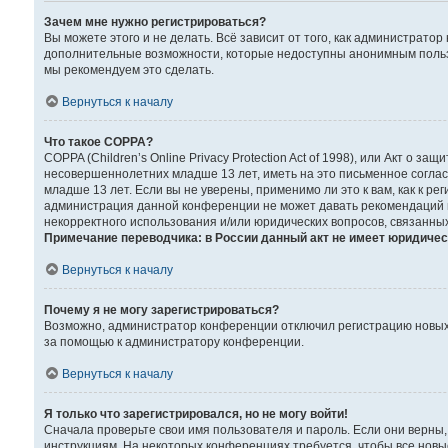
Зачем мне нужно регистрироваться?
Вы можете этого и не делать. Всё зависит от того, как администрат
дополнительные возможности, которые недоступны анонимным пользова
мы рекомендуем это сделать.
Вернуться к началу
Что такое COPPA?
COPPA (Children’s Online Privacy Protection Act of 1998), или Акт о
несовершеннолетних младше 13 лет, иметь на это письменное согла
младше 13 лет. Если вы не уверены, применимо ли это к вам, как к р
администрация данной конференции не может давать рекомендаций по
некорректного использования и/или юридических вопросов, связанны
Примечание переводчика: в России данный акт не имеет юридичес
Вернуться к началу
Почему я не могу зарегистрироваться?
Возможно, администратор конференции отключил регистрацию новых п
за помощью к администратору конференции.
Вернуться к началу
Я только что зарегистрировался, но не могу войти!
Сначала проверьте свои имя пользователя и пароль. Если они верны,
инструкциям. На некоторых конференциях требуется, чтобы все нов