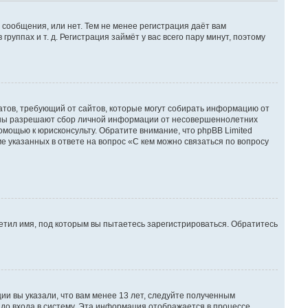
 сообщения, или нет. Тем не менее регистрация даёт вам
ппах и т. д. Регистрация займёт у вас всего пару минут, поэтому
 Штатов, требующий от сайтов, которые могут собирать информацию от
куны разрешают сбор личной информации от несовершеннолетних
омощью к юрисконсульту. Обратите внимание, что phpBB Limited
указанных в ответе на вопрос «С кем можно связаться по вопросу
етил имя, под которым вы пытаетесь зарегистрироваться. Обратитесь
ии вы указали, что вам менее 13 лет, следуйте полученным
до входа в систему. Эта информация отображается в процессе