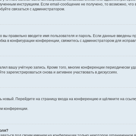
ученным инструкциям. Если email-сообщение не получено, то возможно, что 
обуйте связаться с администратором.
о вы правильно вводите имя пользователя и пароль. Если данные введены пр
ибка в конфигурации конференции, свяжитесь с администратором для исправл
алил вашу учётную запись. Кроме того, многие конференции периодически у
е зарегистрироваться снова и активнее участвовать в дискуссиях.
ить новый. Перейдите на страницу входа на конференцию и щёлкните на ссыл
ом конференции.
роля?
таваться под своим именем на конференции только некоторое ограниченное вр