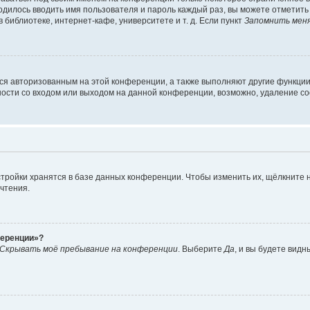
ходилось вводить имя пользователя и пароль каждый раз, вы можете отметит
библиотеке, интернет-кафе, университете и т. д. Если пункт
Запомнить мен
ься авторизованным на этой конференции, а также выполняют другие функции
сти со входом или выходом на данной конференции, возможно, удаление coo
тройки хранятся в базе данных конференции. Чтобы изменить их, щёлкните 
очтения.
ференции»?
Скрывать моё пребывание на конференции
. Выберите
Да
, и вы будете вид