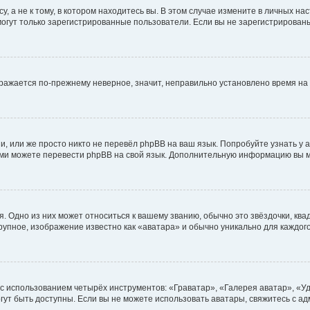
 а не к тому, в котором находитесь вы. В этом случае измените в личных наст
, могут только зарегистрированные пользователи. Если вы не зарегистрирован
ображается по-прежнему неверное, значит, неправильно установлено время н
, или же просто никто не перевёл phpBB на ваш язык. Попробуйте узнать у
 сами можете перевести phpBB на свой язык. Дополнительную информацию вы 
. Одно из них может относиться к вашему званию, обычно это звёздочки, ква
крупное, изображение известно как «аватара» и обычно уникально для каждог
 с использованием четырёх инструментов: «Граватар», «Галерея аватар», «
могут быть доступны. Если вы не можете использовать аватары, свяжитесь с