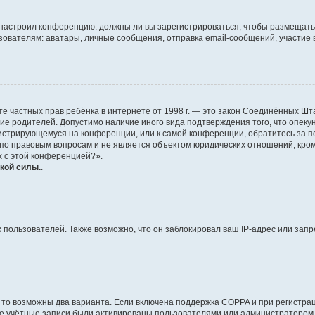
ор настроил конференцию: должны ли вы зарегистрироваться, чтобы размещать
телям: аватары, личные сообщения, отправка email-сообщений, участие в гру
 защите частных прав ребёнка в интернете от 1998 г. — это закон Соединённых
сие родителей. Допустимо наличие иного вида подтверждения того, что опе
егистрирующемуся на конференции, или к самой конференции, обратитесь за п
 правовым вопросам и не является объектом юридических отношений, кроме 
х с этой конференцией?».
кой силы.
.
ользователей. Также возможно, что он заблокировал ваш IP-адрес или запр
 то возможны два варианта. Если включена поддержка COPPA и при регистрац
ые учётные записи были активированы пользователями или администратором 