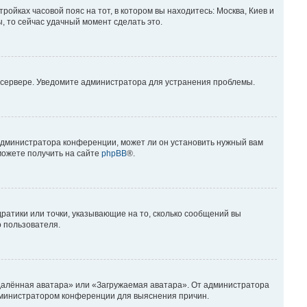
ройках часовой пояс на тот, в котором вы находитесь: Москва, Киев и
ы, то сейчас удачный момент сделать это.
а сервере. Уведомите администратора для устранения проблемы.
 администратора конференции, может ли он установить нужный вам
можете получить на сайте
phpBB
®.
дратики или точки, указывающие на то, сколько сообщений вы
о пользователя.
Удалённая аватара» или «Загружаемая аватара». От администратора
 администратором конференции для выяснения причин.