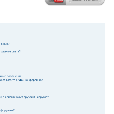
 в них?
т разные цвета?
чные сообщения!
l от кого-то с этой конференции!
й в списках моих друзей и недругов?
и форумам?