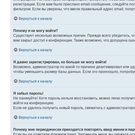
регистрации. Если вам было прислано email-сообщение, следуйте пол
фильтром. Если вы уверены, что ввели правильный адрес email, попр
Вернуться к началу
Почему я не могу войти?
Существует несколько возможных причин. Прежде всего убедитесь, чт
вам закрыт доступ к конференции. Также возможно, что допущена ош
Вернуться к началу
Я давно зарегистрирован, но больше не могу войти!
Возможно, администратор по какой-то причине деактивировал или уд
чтобы уменьшить размер базы данных. Если это произошло, попробуйт
Вернуться к началу
Я забыл пароль!
Не паникуйте! Хотя пароль нельзя восстановить, можно легко получ
войти на конференцию.
Если не удалось получить новый пароль, свяжитесь с администратор
Вернуться к началу
Почему мне периодически приходится повторять ввод имени и па
Если вы не отметили флажком пункт
Запомнить меня
, вы сможете ос