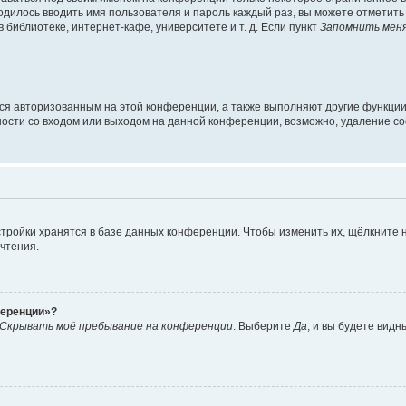
ходилось вводить имя пользователя и пароль каждый раз, вы можете отметит
библиотеке, интернет-кафе, университете и т. д. Если пункт
Запомнить мен
ься авторизованным на этой конференции, а также выполняют другие функции
сти со входом или выходом на данной конференции, возможно, удаление coo
тройки хранятся в базе данных конференции. Чтобы изменить их, щёлкните 
очтения.
ференции»?
Скрывать моё пребывание на конференции
. Выберите
Да
, и вы будете вид