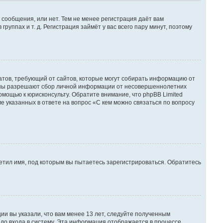
 сообщения, или нет. Тем не менее регистрация даёт вам
ппах и т. д. Регистрация займёт у вас всего пару минут, поэтому
 Штатов, требующий от сайтов, которые могут собирать информацию от
куны разрешают сбор личной информации от несовершеннолетних
омощью к юрисконсульту. Обратите внимание, что phpBB Limited
указанных в ответе на вопрос «С кем можно связаться по вопросу
етил имя, под которым вы пытаетесь зарегистрироваться. Обратитесь
ии вы указали, что вам менее 13 лет, следуйте полученным
до входа в систему. Эта информация отображается в процессе