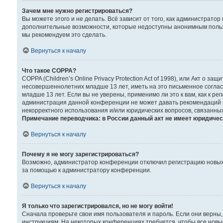
Зачем мне нужно регистрироваться?
Вы можете этого и не делать. Всё зависит от того, как администрат
дополнительные возможности, которые недоступны анонимным пользова
мы рекомендуем это сделать.
Вернуться к началу
Что такое COPPA?
COPPA (Children’s Online Privacy Protection Act of 1998), или Акт о
несовершеннолетних младше 13 лет, иметь на это письменное согла
младше 13 лет. Если вы не уверены, применимо ли это к вам, как к р
администрация данной конференции не может давать рекомендаций по
некорректного использования и/или юридических вопросов, связанны
Примечание переводчика: в России данный акт не имеет юридичес
Вернуться к началу
Почему я не могу зарегистрироваться?
Возможно, администратор конференции отключил регистрацию новых п
за помощью к администратору конференции.
Вернуться к началу
Я только что зарегистрировался, но не могу войти!
Сначала проверьте свои имя пользователя и пароль. Если они верны,
инструкциям. На некоторых конференциях требуется, чтобы все нов