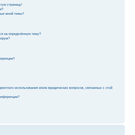
стую страницу!
и?
ные мной темы?
ься на определённую тему?
форум?
ференции?
ректного использования и/или юридических вопросов, связанных с этой
конференции?