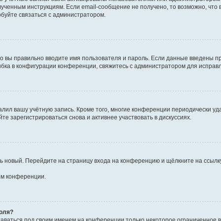
ученным инструкциям. Если email-сообщение не получено, то возможно, что 
обуйте связаться с администратором.
о вы правильно вводите имя пользователя и пароль. Если данные введены пр
ибка в конфигурации конференции, свяжитесь с администратором для исправл
алил вашу учётную запись. Кроме того, многие конференции периодически у
е зарегистрироваться снова и активнее участвовать в дискуссиях.
ить новый. Перейдите на страницу входа на конференцию и щёлкните на ссыл
ом конференции.
роля?
таваться под своим именем на конференции только некоторое ограниченное вр