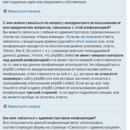
уже поданные идеи или предложить собственные.
Вернуться к началу
С кем можно связаться по вопросу некорректного использования и/
или юридических вопросов, связанных с этой конференцией?
Вы можете связаться с любым из администраторов, перечисленных в
списке на странице «Наша команда». Если вы не получили ответа,
свяжитесь с владельцем домена (сделайте
whois lookup
) или, если
конференция находится на бесплатном домене (например, chat.ru,
Yahoo!, free.fr, f2s.com и т. п.), с руководством или техподдержкой
данного домена. Учтите, что phpBB Limited
не имеет никакого контроля
над данной конференцией
и не может нести никакой ответственности
за то, кем и как данная конференция используется. Не обращайтесь к
phpBB Limited по юридическим вопросам (о приостановке работы
конференции, ответственности за неё и т. д.), которые
не относятся
напрямую
к сайту phpBB.com или которые частично относятся к
программному обеспечению phpBB Limited. Если же вы всё-таки
пошлёте email в адрес phpBB Limited об использовании данной
конференции
третьей стороной
, то не ждите подробного письма, или
вы можете вообще не получить ответа.
Вернуться к началу
Как мне связаться с администратором конференции?
Все пользователи данной конференции могут использовать
соответствующую форму на странице «Связаться с администрацией»,