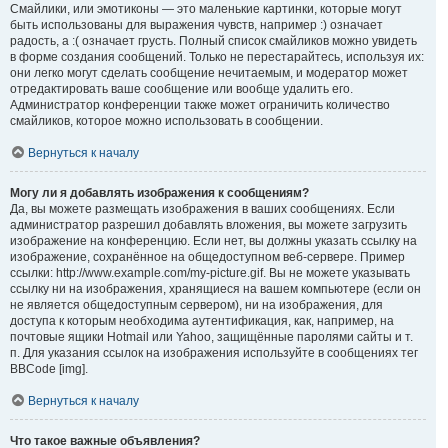
Смайлики, или эмотиконы — это маленькие картинки, которые могут
быть использованы для выражения чувств, например :) означает
радость, а :( означает грусть. Полный список смайликов можно увидеть
в форме создания сообщений. Только не перестарайтесь, используя их:
они легко могут сделать сообщение нечитаемым, и модератор может
отредактировать ваше сообщение или вообще удалить его.
Администратор конференции также может ограничить количество
смайликов, которое можно использовать в сообщении.
Вернуться к началу
Могу ли я добавлять изображения к сообщениям?
Да, вы можете размещать изображения в ваших сообщениях. Если
администратор разрешил добавлять вложения, вы можете загрузить
изображение на конференцию. Если нет, вы должны указать ссылку на
изображение, сохранённое на общедоступном веб-сервере. Пример
ссылки: http://www.example.com/my-picture.gif. Вы не можете указывать
ссылку ни на изображения, хранящиеся на вашем компьютере (если он
не является общедоступным сервером), ни на изображения, для
доступа к которым необходима аутентификация, как, например, на
почтовые ящики Hotmail или Yahoo, защищённые паролями сайты и т.
п. Для указания ссылок на изображения используйте в сообщениях тег
BBCode [img].
Вернуться к началу
Что такое важные объявления?