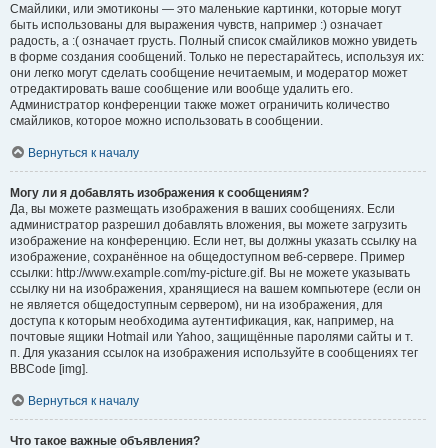
Смайлики, или эмотиконы — это маленькие картинки, которые могут
быть использованы для выражения чувств, например :) означает
радость, а :( означает грусть. Полный список смайликов можно увидеть
в форме создания сообщений. Только не перестарайтесь, используя их:
они легко могут сделать сообщение нечитаемым, и модератор может
отредактировать ваше сообщение или вообще удалить его.
Администратор конференции также может ограничить количество
смайликов, которое можно использовать в сообщении.
Вернуться к началу
Могу ли я добавлять изображения к сообщениям?
Да, вы можете размещать изображения в ваших сообщениях. Если
администратор разрешил добавлять вложения, вы можете загрузить
изображение на конференцию. Если нет, вы должны указать ссылку на
изображение, сохранённое на общедоступном веб-сервере. Пример
ссылки: http://www.example.com/my-picture.gif. Вы не можете указывать
ссылку ни на изображения, хранящиеся на вашем компьютере (если он
не является общедоступным сервером), ни на изображения, для
доступа к которым необходима аутентификация, как, например, на
почтовые ящики Hotmail или Yahoo, защищённые паролями сайты и т.
п. Для указания ссылок на изображения используйте в сообщениях тег
BBCode [img].
Вернуться к началу
Что такое важные объявления?