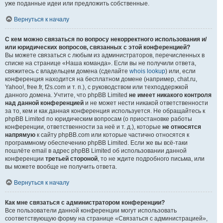
уже поданные идеи или предложить собственные.
Вернуться к началу
С кем можно связаться по вопросу некорректного использования и/
или юридических вопросов, связанных с этой конференцией?
Вы можете связаться с любым из администраторов, перечисленных в
списке на странице «Наша команда». Если вы не получили ответа,
свяжитесь с владельцем домена (сделайте
whois lookup
) или, если
конференция находится на бесплатном домене (например, chat.ru,
Yahoo!, free.fr, f2s.com и т. п.), с руководством или техподдержкой
данного домена. Учтите, что phpBB Limited
не имеет никакого контроля
над данной конференцией
и не может нести никакой ответственности
за то, кем и как данная конференция используется. Не обращайтесь к
phpBB Limited по юридическим вопросам (о приостановке работы
конференции, ответственности за неё и т. д.), которые
не относятся
напрямую
к сайту phpBB.com или которые частично относятся к
программному обеспечению phpBB Limited. Если же вы всё-таки
пошлёте email в адрес phpBB Limited об использовании данной
конференции
третьей стороной
, то не ждите подробного письма, или
вы можете вообще не получить ответа.
Вернуться к началу
Как мне связаться с администратором конференции?
Все пользователи данной конференции могут использовать
соответствующую форму на странице «Связаться с администрацией»,