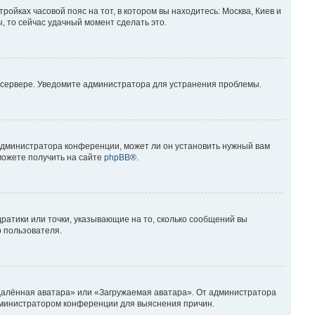
ройках часовой пояс на тот, в котором вы находитесь: Москва, Киев и
ы, то сейчас удачный момент сделать это.
а сервере. Уведомите администратора для устранения проблемы.
 администратора конференции, может ли он установить нужный вам
можете получить на сайте
phpBB
®.
дратики или точки, указывающие на то, сколько сообщений вы
о пользователя.
Удалённая аватара» или «Загружаемая аватара». От администратора
 администратором конференции для выяснения причин.