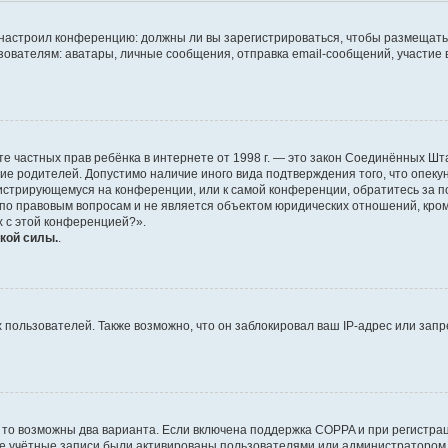
ор настроил конференцию: должны ли вы зарегистрироваться, чтобы размещать
телям: аватары, личные сообщения, отправка email-сообщений, участие в гру
 защите частных прав ребёнка в интернете от 1998 г. — это закон Соединённых
сие родителей. Допустимо наличие иного вида подтверждения того, что опе
егистрирующемуся на конференции, или к самой конференции, обратитесь за п
 правовым вопросам и не является объектом юридических отношений, кроме 
х с этой конференцией?».
кой силы.
.
ользователей. Также возможно, что он заблокировал ваш IP-адрес или запр
 то возможны два варианта. Если включена поддержка COPPA и при регистрац
ые учётные записи были активированы пользователями или администратором 