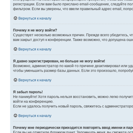
регистрации. Если вам было прислано email-сообщение, следуйте пол
фильтром. Если вы уверены, что ввели правильный адрес email, попр
Вернуться к началу
Почему я не могу войти?
Существует несколько возможных причин. Прежде всего убедитесь, чт
вам закрыт доступ к конференции. Также возможно, что допущена ош
Вернуться к началу
Я давно зарегистрирован, но больше не могу войти!
Возможно, администратор по какой-то причине деактивировал или уд
чтобы уменьшить размер базы данных. Если это произошло, попробуйт
Вернуться к началу
Я забыл пароль!
Не паникуйте! Хотя пароль нельзя восстановить, можно легко получ
войти на конференцию.
Если не удалось получить новый пароль, свяжитесь с администратор
Вернуться к началу
Почему мне периодически приходится повторять ввод имени и па
Если вы не отметили флажком пункт
Запомнить меня
, вы сможете ос