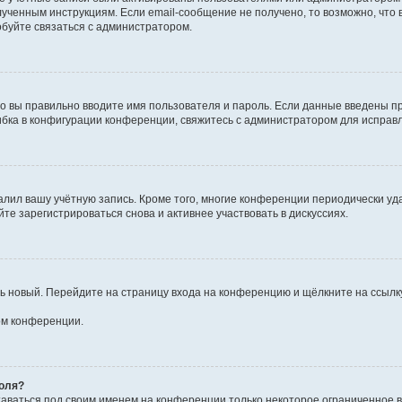
ученным инструкциям. Если email-сообщение не получено, то возможно, что 
обуйте связаться с администратором.
о вы правильно вводите имя пользователя и пароль. Если данные введены пр
ибка в конфигурации конференции, свяжитесь с администратором для исправл
алил вашу учётную запись. Кроме того, многие конференции периодически у
е зарегистрироваться снова и активнее участвовать в дискуссиях.
ить новый. Перейдите на страницу входа на конференцию и щёлкните на ссыл
ом конференции.
роля?
таваться под своим именем на конференции только некоторое ограниченное вр