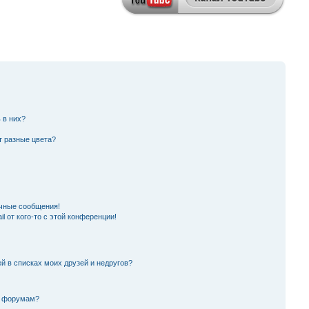
 в них?
т разные цвета?
чные сообщения!
l от кого-то с этой конференции!
й в списках моих друзей и недругов?
и форумам?