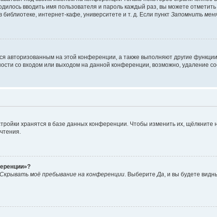
ходилось вводить имя пользователя и пароль каждый раз, вы можете отметит
библиотеке, интернет-кафе, университете и т. д. Если пункт
Запомнить мен
ься авторизованным на этой конференции, а также выполняют другие функции
сти со входом или выходом на данной конференции, возможно, удаление coo
тройки хранятся в базе данных конференции. Чтобы изменить их, щёлкните 
очтения.
ференции»?
Скрывать моё пребывание на конференции
. Выберите
Да
, и вы будете вид