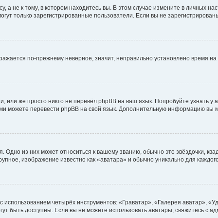
 а не к тому, в котором находитесь вы. В этом случае измените в личных наст
, могут только зарегистрированные пользователи. Если вы не зарегистрирован
ображается по-прежнему неверное, значит, неправильно установлено время н
, или же просто никто не перевёл phpBB на ваш язык. Попробуйте узнать у
 сами можете перевести phpBB на свой язык. Дополнительную информацию вы 
. Одно из них может относиться к вашему званию, обычно это звёздочки, ква
крупное, изображение известно как «аватара» и обычно уникально для каждог
 с использованием четырёх инструментов: «Граватар», «Галерея аватар», «
могут быть доступны. Если вы не можете использовать аватары, свяжитесь с