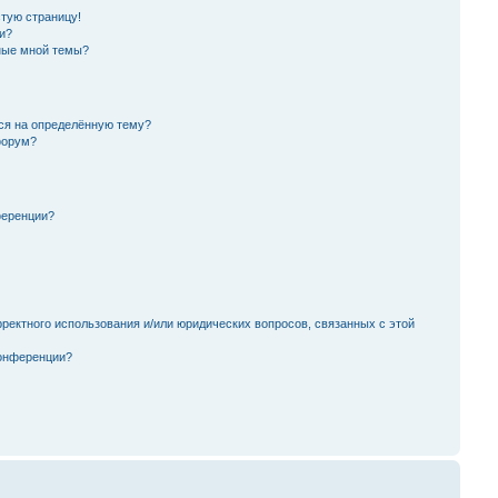
стую страницу!
и?
ные мной темы?
ься на определённую тему?
форум?
ференции?
ректного использования и/или юридических вопросов, связанных с этой
конференции?