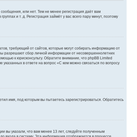
 сообщения, или нет. Тем не менее регистрация даёт вам
ппах и т. д. Регистрация займёт у вас всего пару минут, поэтому
 Штатов, требующий от сайтов, которые могут собирать информацию от
куны разрешают сбор личной информации от несовершеннолетних
омощью к юрисконсульту. Обратите внимание, что phpBB Limited
указанных в ответе на вопрос «С кем можно связаться по вопросу
етил имя, под которым вы пытаетесь зарегистрироваться. Обратитесь
ии вы указали, что вам менее 13 лет, следуйте полученным
до входа в систему. Эта информация отображается в процессе