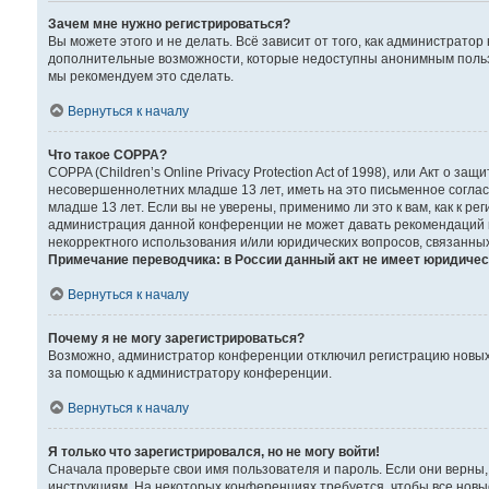
Зачем мне нужно регистрироваться?
Вы можете этого и не делать. Всё зависит от того, как администрат
дополнительные возможности, которые недоступны анонимным пользова
мы рекомендуем это сделать.
Вернуться к началу
Что такое COPPA?
COPPA (Children’s Online Privacy Protection Act of 1998), или Акт о
несовершеннолетних младше 13 лет, иметь на это письменное согла
младше 13 лет. Если вы не уверены, применимо ли это к вам, как к р
администрация данной конференции не может давать рекомендаций по
некорректного использования и/или юридических вопросов, связанны
Примечание переводчика: в России данный акт не имеет юридичес
Вернуться к началу
Почему я не могу зарегистрироваться?
Возможно, администратор конференции отключил регистрацию новых п
за помощью к администратору конференции.
Вернуться к началу
Я только что зарегистрировался, но не могу войти!
Сначала проверьте свои имя пользователя и пароль. Если они верны,
инструкциям. На некоторых конференциях требуется, чтобы все нов