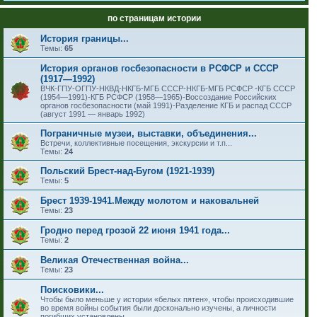
по страницам истории
История границы...
Темы:
65
История органов госбезопасности в РСФСР и СССР
(1917—1992)
ВЧК-ГПУ-ОГПУ-НКВД-НКГБ-МГБ СССР-НКГБ-МГБ РСФСР -КГБ СССР
(1954—1991)-КГБ РСФСР (1958—1965)-Воссоздание Российских
органов госбезопасности (май 1991)-Разделение КГБ и распад СССР
(август 1991 — январь 1992)
Пограничные музеи, выставки, объединения...
Встречи, коллективные посещения, экскурсии и т.п...
Темы:
24
Польский Брест-над-Бугом (1921-1939)
Темы:
5
Брест 1939-1941.Между молотом и наковальней
Темы:
23
Гродно перед грозой 22 июня 1941 года...
Темы:
2
Великая Отечественная война...
Темы:
23
Поисковики...
Чтобы было меньше у истории «белых пятен», чтобы происходившие
во время войны события были досконально изучены, а личности
погибших установлены...