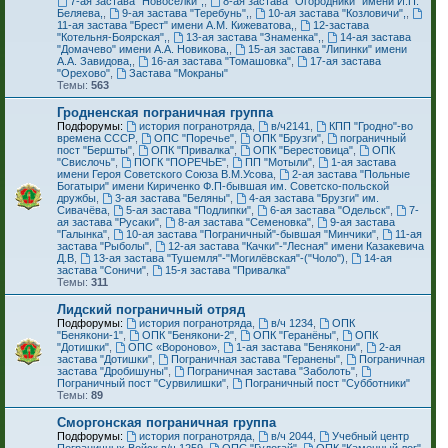
7-ая застава "Новоселки",
,
8-ая застава "Огородники" имени И.П.
Беляева,
,
9-ая застава "Теребунь",
,
10-ая застава "Козловичи",
,
11-ая застава "Брест" имени А.М. Кижеватова,
,
12-застава
"Котельня-Боярская",
,
13-ая застава "Знаменка",
,
14-ая застава
"Домачево" имени А.А. Новикова,
,
15-ая застава "Липинки" имени
А.А. Завидова,
,
16-ая застава "Томашовка"
,
17-ая застава
"Орехово"
,
Застава "Мокраны"
Темы:
563
Гродненская пограничная группа
Подфорумы:
история погранотряда
,
в/ч2141
,
КПП "Гродно"-во
времена СССР
,
ОПС "Поречье"
,
ОПК "Брузги"
,
пограничный
пост "Бершты"
,
ОПК "Привалка"
,
ОПК "Берестовица"
,
ОПК
"Свислочь"
,
ПОГК "ПОРЕЧЬЕ"
,
ПП "Мотыли"
,
1-ая застава
имени Героя Советского Союза В.М.Усова
,
2-ая застава "Польные
Богатыри" имени Кириченко Ф.П-бывшая им. Советско-польской
дружбы
,
3-ая застава "Беляны"
,
4-ая застава "Брузги" им.
Сивачёва
,
5-ая застава "Подлипки"
,
6-ая застава "Одельск"
,
7-
ая застава "Русаки"
,
8-ая застава "Семеновка"
,
9-ая застава
"Галынка"
,
10-ая застава "Пограничный"-бывшая "Минчики"
,
11-ая
застава "Рыболы"
,
12-ая застава "Качки"-"Лесная" имени Казакевича
Д.В
,
13-ая застава "Тушемля"-"Могилёвская"-("Чоло")
,
14-ая
застава "Соничи"
,
15-я застава "Привалка"
Темы:
311
Лидский пограничный отряд
Подфорумы:
история погранотряда
,
в/ч 1234
,
ОПК
"Бенякони-1"
,
ОПК "Бенякони-2"
,
ОПК "Геранёны"
,
ОПК
"Дотишки"
,
ОПС «Вороново»
,
1-ая застава "Бенякони"
,
2-ая
застава "Дотишки"
,
Пограничная застава "Геранены"
,
Пограничная
застава "Дробишуны"
,
Пограничная застава "Заболоть"
,
Пограничный пост "Сурвилишки"
,
Пограничный пост "Субботники"
Темы:
89
Сморгонская пограничная группа
Подфорумы:
история погранотряда
,
в/ч 2044
,
Учебный центр