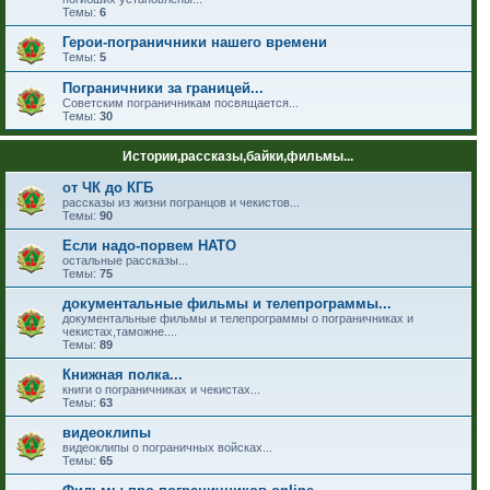
Темы:
6
Герои-пограничники нашего времени
Темы:
5
Пограничники за границей...
Советским пограничникам посвящается...
Темы:
30
Истории,рассказы,байки,фильмы...
от ЧК до КГБ
рассказы из жизни погранцов и чекистов...
Темы:
90
Если надо-порвем НАТО
остальные рассказы...
Темы:
75
документальные фильмы и телепрограммы...
документальные фильмы и телепрограммы о пограничниках и
чекистах,таможне....
Темы:
89
Книжная полка...
книги о пограничниках и чекистах...
Темы:
63
видеоклипы
видеоклипы о пограничных войсках...
Темы:
65