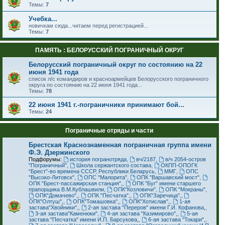
Темы:
7
Учебка...
новичкам сюда...читаем перед регистрацией...
Темы:
7
ПАМЯТЬ : БЕЛОРУССКИЙ ПОГРАНИЧНЫЙ ОКРУГ
Белорусский пограничный округ по состоянию на 22
июня 1941 года
список л/с командиров и красноармейцев Белорусского пограничного
округа по состоянию на 22 июня 1941 года...
Темы:
78
22 июня 1941 г.-пограничники принимают бой...
Темы:
24
Пограничные отряды и части
Брестская Краснознаменная пограничная группа имени
Ф.Э. Дзержинского
Подфорумы:
история погранотряда
,
вч/2187
,
в/ч 2054-остров
"Пограничный"
,
Школа сержантского состава
,
ОКПП-ОПОГК
“Брест”-во времена СССР, Республики Беларусь
,
ММГ
,
ОПС
"Высоко-Литовск"
,
ОПС "Малорита"
,
ОПК "Варшавский мост"
,
ОПК "Брест-пассажирская станция",
,
ОПК "Буг" имени старшего
прапорщика В.М.Кублашвили
,
ОПК"Козловичи"
,
ОПК "Мокраны"
,
ОПК"Домачево",
,
ОПК "Песчатка",
,
ОПК"Заречица",
,
ОПК"Олтуш",
,
ОПК"Томашовка",
,
ОПК"Хотислав",
,
1-ая
застава"Хвойники",
,
2-ая застава "Переров" имени Г.И. Кофанова,
,
3-ая застава"Каменюки"
,
4-ая застава "Казимирово",
,
5-ая
застава "Песчатка" имени И.П. Барсукова,
,
6-ая застава "Токари",
,