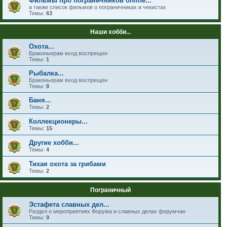
Фильмы про пограничников online...
а также список фильмов о пограничниках и чекистах
Темы:
63
Наши хобби...
Охота...
Браконьерам вход воспрещен
Темы:
1
Рыбалка...
Браконьерам вход воспрещен
Темы:
8
Баня...
Темы:
2
Коллекционеры...
Темы:
15
Другие хобби...
Темы:
4
Тихая охота за грибами
Темы:
2
Пограничный
Эстафета славных дел...
Раздел о мероприятиях Форума и славных делах форумчан
Темы:
9