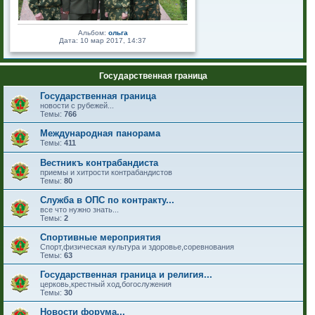
Альбом:
ольга
Дата: 10 мар 2017, 14:37
Государственная граница
Государственная граница
новости с рубежей...
Темы:
766
Международная панорама
Темы:
411
Вестникъ контрабандиста
приемы и хитрости контрабандистов
Темы:
80
Служба в ОПС по контракту...
все что нужно знать...
Темы:
2
Спортивные мероприятия
Спорт,физическая культура и здоровье,соревнования
Темы:
63
Государственная граница и религия...
церковь,крестный ход,богослужения
Темы:
30
Новости форума...