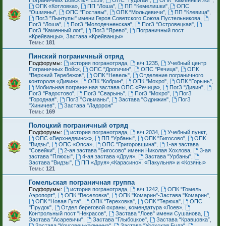
Пограничных Войск в/ч 1259
,
ОПС "Гудогай"
,
ОПК "Каменный лог"
,
ОПК «Котловка»
,
ПП "Лоша"
,
ПП "Кемелишки"
,
ОПС
"Ошмяны"
,
ОПС "Поставы"
,
ОПК “Мольдевичи”
,
ПП "Клевица"
,
ПогЗ "Лынтупы" имени Героя Советского Союза Пустельникова
,
ПогЗ "Лоша"
,
ПогЗ "Молодечненская"
,
ПогЗ "Островецкая"
,
ПогЗ "Каменный лог"
,
ПогЗ "Ярево"
,
Пограничный пост
«Крейванцы», Застава «Крейванцы»
Темы:
181
Пинский пограничный отряд
Подфорумы:
история погранотряда
,
в/ч 1235
,
Учебный центр
Пограничных Войск
,
ОПС "Дрогичин"
,
ОПС "Речица"
,
ОПК
"Верхний Теребежов"
,
ОПК "Невель"
,
Отделение пограничного
контороля «Дивин»
,
ОПК "Кобрин"
,
ОПК "Мохро"
,
ОПК "Горынь"
,
Мобильная пограничная застава ОПС «Речица»
,
ПогЗ "Дивин"
,
ПогЗ "Радостово"
,
ПогЗ "Сварынь"
,
ПогЗ "Мохро"
,
ПогЗ
"Городная"
,
ПогЗ "Ольманы"
,
Застава "Одрижин"
,
ПогЗ
"Хиничев"
,
Застава "Ладорож"
Темы:
169
Полоцкий пограничный отряд
Подфорумы:
история погранотряда
,
в/ч 2034
,
Учебный пункт
,
ОПС «Верхнедвинск»
,
ПП "Урбаны"
,
ОПК "Бигосово"
,
ОПК
"Видзы"
,
ОПС «Опса»
,
ОПС "Григоровщина"
,
1-ая застава
"Совейки"
,
2-ая застава "Бигосово" имени Николая Хохлова
,
3-ая
застава "Плюсы"
,
4-ая застава «Друя»
,
Застава "Урбаны"
,
Застава "Видзы"
,
ПП «Друя»,«Карасино», «Пакульня» и «Козяны»
Темы:
121
Гомельская пограничная группа
Подфорумы:
история погранотряда
,
в/ч 1242
,
ОПК "Гомель
Аэропорт"
,
ОПК "Веселовка"
,
ОПК "Комарин"-Застава "Комарин"
,
ОПК "Новая Гута"
,
ОПК "Тереховка"
,
ОПК "Терюха"
,
ОПС
"Прудок"
,
Отдел береговой охраны, комендатура «Лоев»
,
Контрольный пост "Некрасов"
,
Застава "Лоев" имени Сушанова
,
Застава "Асаревичи"
,
Застава "Глыбоцкое"
,
Застава “Кравцовка”
,
Застава "Круговец-калинина"
,
Застава "Усохская Буда"
,