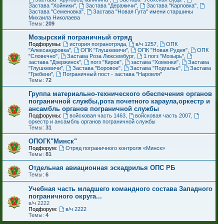
Застава "Хойники"
,
Застава "Деражичи"
,
Застава "Карповка"
,
Застава "Семеновка"
,
Застава "Новая Гута" имени старшины
Михаила Николаева
Темы:
209
Мозырский пограничный отряд
Подфорумы:
история погранотряда
,
в/ч 1257
,
ОПК
"Александровка"
,
ОПК "Глушкевичи"
,
ОПК "Новая Рудня"
,
ОПК
"Словечно"
,
Застава Роза Люксембург
,
1 погз "Мозырь"
,
застава "Дзержинск"
,
погз "Киров"
,
застава "Хоменки"
,
Застава
"Глушкевичи"
,
Застава "Боровое"
,
Застава "Подгалье"
,
Застава
"Гребени"
,
Пограничный пост - застава "Наровля"
Темы:
72
Группа материально-технического обеспечения органов
пограничной службы,рота почетного караула,оркестр и
ансамбль органов пограничной службы
Подфорумы:
войсковая часть 1463
,
войсковая часть 2007
,
оркестр и ансамбль органов пограничной службы
Темы:
31
ОПОГК"Минск"
Подфорум:
Отряд пограничного контроля «Минск»
Темы:
81
Отдельная авиационная эскадрилья ОПС РБ
Темы:
6
Учебная часть младшего командного состава Западного
пограничного округа...
в/ч 2222
Подфорум:
в/ч 2222
Темы:
4