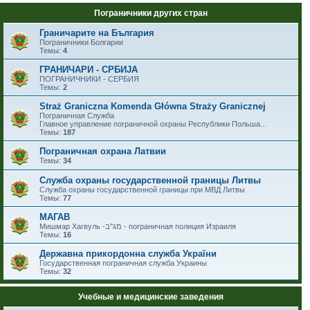
Пограничники других стран
Граничарите на България
Пограничники Болгарии
Темы:
4
ГРАНИЧАРИ - СРБИЈА
ПОГРАНИЧНИКИ - СЕРБИЯ
Темы:
2
Straż Graniczna Komenda Główna Straży Granicznej
Пограничная Служба
Главное управление пограничной охраны Республики Польша...
Темы:
187
Пограничная охрана Латвии
Темы:
34
Служба охраны государственной границы Литвы
Служба охраны государственной границы при МВД Литвы
Темы:
77
МАГАВ
Мишмар Хагвуль -מג"ב - пограничная полиция Израиля
Темы:
16
Державна прикордонна служба України
Государственная пограничная служба Украины
Темы:
32
Учебные и медицинские заведения