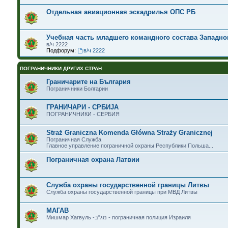
Отдельная авиационная эскадрилья ОПС РБ
Учебная часть младшего командного состава Западног
в/ч 2222
Подфорум:
в/ч 2222
ПОГРАНИЧНИКИ ДРУГИХ СТРАН
Граничарите на България
Пограничники Болгарии
ГРАНИЧАРИ - СРБИЈА
ПОГРАНИЧНИКИ - СЕРБИЯ
Straż Graniczna Komenda Główna Straży Granicznej
Пограничная Служба
Главное управление пограничной охраны Республики Польша...
Пограничная охрана Латвии
Служба охраны государственной границы Литвы
Служба охраны государственной границы при МВД Литвы
МАГАВ
Мишмар Хагвуль -מג"ב - пограничная полиция Израиля