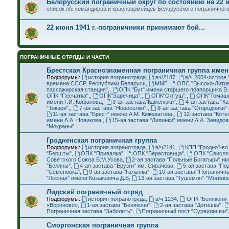
Белорусский пограничный округ по состоянию на 22 и
список л/с командиров и красноармейцев Белорусского пограничного 
22 июня 1941 г.-пограничники принимают бой...
ПОГРАНИЧНЫЕ ОТРЯДЫ И ЧАСТИ
Брестская Краснознаменная пограничная группа имен
Подфорумы:
история погранотряда
,
вч/2187
,
в/ч 2054-остров
времена СССР, Республики Беларусь
,
ММГ
,
ОПС "Высоко-Литов
пассажирская станция",
,
ОПК "Буг" имени старшего прапорщика В
ОПК "Песчатка",
,
ОПК"Заречица",
,
ОПК"Олтуш",
,
ОПК"Томашо
имени Г.И. Кофанова,
,
3-ая застава"Каменюки"
,
4-ая застава "К
"Токари",
,
7-ая застава "Новоселки",
,
8-ая застава "Огородники"
11-ая застава "Брест" имени А.М. Кижеватова,
,
12-застава "Коте
имени А.А. Новикова,
,
15-ая застава "Липинки" имени А.А. Завидов
"Мокраны"
Гродненская пограничная группа
Подфорумы:
история погранотряда
,
в/ч2141
,
КПП "Гродно"-в
"Бершты"
,
ОПК "Привалка"
,
ОПК "Берестовица"
,
ОПК "Свисло
Советского Союза В.М.Усова
,
2-ая застава "Польные Богатыри" и
"Беляны"
,
4-ая застава "Брузги" им. Сивачёва
,
5-ая застава "По
"Семеновка"
,
9-ая застава "Галынка"
,
10-ая застава "Пограничн
"Лесная" имени Казакевича Д.В
,
13-ая застава "Тушемля"-"Могилёв
Лидский пограничный отряд
Подфорумы:
история погранотряда
,
в/ч 1234
,
ОПК "Бенякони-
«Вороново»
,
1-ая застава "Бенякони"
,
2-ая застава "Дотишки"
,
Пограничная застава "Заболоть"
,
Пограничный пост "Сурвилишки"
Сморгонская пограничная группа