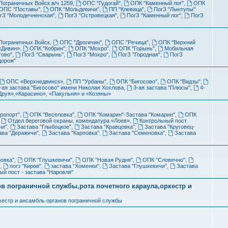
Пограничных Войск в/ч 1259
,
ОПС "Гудогай"
,
ОПК "Каменный лог"
,
ОПК
ОПС "Поставы"
,
ОПК “Мольдевичи”
,
ПП "Клевица"
,
ПогЗ "Лынтупы"
гЗ "Молодечненская"
,
ПогЗ "Островецкая"
,
ПогЗ "Каменный лог"
,
ПогЗ
Пограничных Войск
,
ОПС "Дрогичин"
,
ОПС "Речица"
,
ОПК "Верхний
«Дивин»
,
ОПК "Кобрин"
,
ОПК "Мохро"
,
ОПК "Горынь"
,
Мобильная
тово"
,
ПогЗ "Сварынь"
,
ПогЗ "Мохро"
,
ПогЗ "Городная"
,
ПогЗ
дорож"
ОПС «Верхнедвинск»
,
ПП "Урбаны"
,
ОПК "Бигосово"
,
ОПК "Видзы"
,
-ая застава "Бигосово" имени Николая Хохлова
,
3-ая застава "Плюсы"
,
4-
руя»,«Карасино», «Пакульня» и «Козяны»
ропорт"
,
ОПК "Веселовка"
,
ОПК "Комарин"-Застава "Комарин"
,
ОПК
,
Отдел береговой охраны, комендатура «Лоев»
,
Контрольный пост
чи"
,
Застава "Глыбоцкое"
,
Застава “Кравцовка”
,
Застава "Круговец-
ава "Деражичи"
,
Застава "Карповка"
,
Застава "Семеновка"
,
Застава
овка"
,
ОПК "Глушкевичи"
,
ОПК "Новая Рудня"
,
ОПК "Словечно"
,
"
,
погз "Киров"
,
застава "Хоменки"
,
Застава "Глушкевичи"
,
Застава
ый пост - застава "Наровля"
в пограничной службы,рота почетного караула,оркестр и
кестр и ансамбль органов пограничной службы