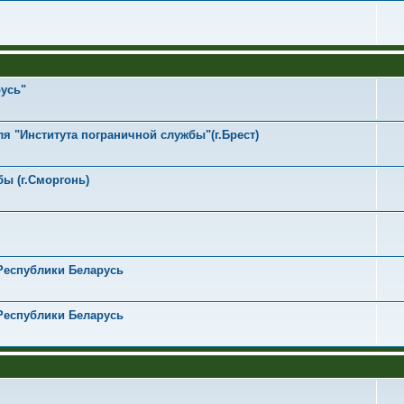
усь"
я "Института пограничной службы"(г.Брест)
ы (г.Сморгонь)
Республики Беларусь
Республики Беларусь