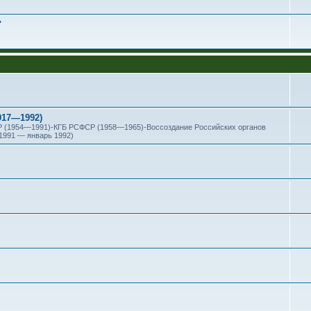
"
917—1992)
1954—1991)-КГБ РСФСР (1958—1965)-Воссоздание Российских органов
1991 — январь 1992)