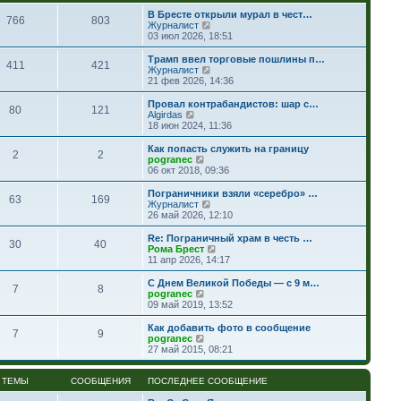
В Бресте открыли мурал в чест…
766
803
П
Журналист
е
03 июл 2026, 18:51
р
е
Трамп ввел торговые пошлины п…
411
421
й
П
Журналист
т
е
21 фев 2026, 14:36
и
р
к
е
Провал контрабандистов: шар с…
80
121
п
й
П
Algirdas
о
т
е
18 июн 2024, 11:36
с
и
р
л
к
е
Как попасть cлужить на границу
е
2
2
п
й
П
pogranec
д
о
т
е
06 окт 2018, 09:36
н
с
и
р
е
л
к
е
Пограничники взяли «серебро» …
м
е
63
169
п
й
П
Журналист
у
д
о
т
е
26 май 2026, 12:10
с
н
с
и
р
о
е
л
к
е
Re: Пограничный храм в честь …
о
м
е
30
40
п
й
П
Рома Брест
б
у
д
о
т
е
11 апр 2026, 14:17
щ
с
н
с
и
р
е
о
е
л
к
е
н
С Днем Великой Победы — с 9 м…
о
м
е
7
8
п
й
П
и
pogranec
б
у
д
о
т
е
ю
09 май 2019, 13:52
щ
с
н
с
и
р
е
о
е
л
к
е
н
Как добавить фото в сообщение
о
м
е
7
9
п
й
П
и
pogranec
б
у
д
о
т
е
ю
27 май 2015, 08:21
щ
с
н
с
и
р
е
о
е
л
к
е
н
о
м
е
п
й
ТЕМЫ
СООБЩЕНИЯ
ПОСЛЕДНЕЕ СООБЩЕНИЕ
и
б
у
д
о
т
ю
щ
с
н
с