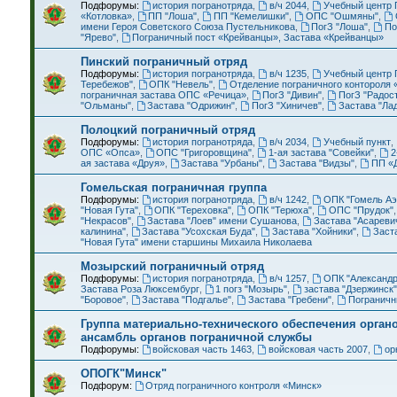
Подфорумы:
история погранотряда
,
в/ч 2044
,
Учебный центр 
«Котловка»
,
ПП "Лоша"
,
ПП "Кемелишки"
,
ОПС "Ошмяны"
,
имени Героя Советского Союза Пустельникова
,
ПогЗ "Лоша"
,
По
"Ярево"
,
Пограничный пост «Крейванцы», Застава «Крейванцы»
Пинский пограничный отряд
Подфорумы:
история погранотряда
,
в/ч 1235
,
Учебный центр 
Теребежов"
,
ОПК "Невель"
,
Отделение пограничного контороля 
пограничная застава ОПС «Речица»
,
ПогЗ "Дивин"
,
ПогЗ "Радос
"Ольманы"
,
Застава "Одрижин"
,
ПогЗ "Хиничев"
,
Застава "Ла
Полоцкий пограничный отряд
Подфорумы:
история погранотряда
,
в/ч 2034
,
Учебный пункт
,
ОПС «Опса»
,
ОПС "Григоровщина"
,
1-ая застава "Совейки"
,
2
ая застава «Друя»
,
Застава "Урбаны"
,
Застава "Видзы"
,
ПП «Д
Гомельская пограничная группа
Подфорумы:
история погранотряда
,
в/ч 1242
,
ОПК "Гомель Аэ
"Новая Гута"
,
ОПК "Тереховка"
,
ОПК "Терюха"
,
ОПС "Прудок"
"Некрасов"
,
Застава "Лоев" имени Сушанова
,
Застава "Асареви
калинина"
,
Застава "Усохская Буда"
,
Застава "Хойники"
,
Заст
"Новая Гута" имени старшины Михаила Николаева
Мозырский пограничный отряд
Подфорумы:
история погранотряда
,
в/ч 1257
,
ОПК "Александр
Застава Роза Люксембург
,
1 погз "Мозырь"
,
застава "Дзержинск
"Боровое"
,
Застава "Подгалье"
,
Застава "Гребени"
,
Пограничн
Группа материально-технического обеспечения органо
ансамбль органов пограничной службы
Подфорумы:
войсковая часть 1463
,
войсковая часть 2007
,
ор
ОПОГК"Минск"
Подфорум:
Отряд пограничного контроля «Минск»