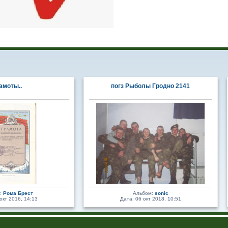
амоты..
погз Рыболы Гродно 2141
:
Рома Брест
Альбом:
sonic
окт 2016, 14:13
Дата: 06 окт 2018, 10:51