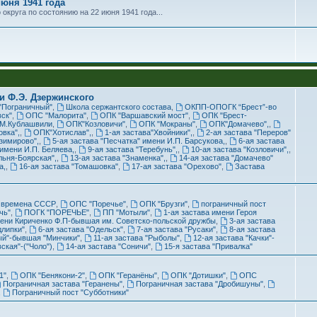
юня 1941 года
округа по состоянию на 22 июня 1941 года...
и Ф.Э. Дзержинского
 "Пограничный"
,
Школа сержантского состава
,
ОКПП-ОПОГК “Брест”-во
ск"
,
ОПС "Малорита"
,
ОПК "Варшавский мост"
,
ОПК "Брест-
.М.Кублашвили
,
ОПК"Козловичи"
,
ОПК "Мокраны"
,
ОПК"Домачево",
,
вка",
,
ОПК"Хотислав",
,
1-ая застава"Хвойники",
,
2-ая застава "Переров"
азимирово",
,
5-ая застава "Песчатка" имени И.П. Барсукова,
,
6-ая застава
 имени И.П. Беляева,
,
9-ая застава "Теребунь",
,
10-ая застава "Козловичи",
,
льня-Боярская",
,
13-ая застава "Знаменка",
,
14-ая застава "Домачево"
а,
,
16-ая застава "Томашовка"
,
17-ая застава "Орехово"
,
Застава
о времена СССР
,
ОПС "Поречье"
,
ОПК "Брузги"
,
пограничный пост
чь"
,
ПОГК "ПОРЕЧЬЕ"
,
ПП "Мотыли"
,
1-ая застава имени Героя
мени Кириченко Ф.П-бывшая им. Советско-польской дружбы
,
3-ая застава
длипки"
,
6-ая застава "Одельск"
,
7-ая застава "Русаки"
,
8-ая застава
ый"-бывшая "Минчики"
,
11-ая застава "Рыболы"
,
12-ая застава "Качки"-
ская"-("Чоло")
,
14-ая застава "Соничи"
,
15-я застава "Привалка"
1"
,
ОПК "Бенякони-2"
,
ОПК "Геранёны"
,
ОПК "Дотишки"
,
ОПС
Пограничная застава "Геранены"
,
Пограничная застава "Дробишуны"
,
,
Пограничный пост "Субботники"