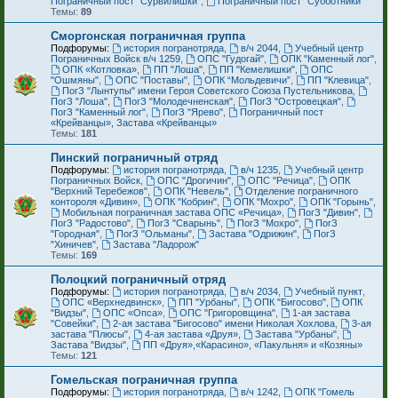
Пограничный пост "Сурвилишки"
,
Пограничный пост "Субботники"
Темы:
89
Сморгонская пограничная группа
Подфорумы:
история погранотряда
,
в/ч 2044
,
Учебный центр
Пограничных Войск в/ч 1259
,
ОПС "Гудогай"
,
ОПК "Каменный лог"
,
ОПК «Котловка»
,
ПП "Лоша"
,
ПП "Кемелишки"
,
ОПС
"Ошмяны"
,
ОПС "Поставы"
,
ОПК “Мольдевичи”
,
ПП "Клевица"
,
ПогЗ "Лынтупы" имени Героя Советского Союза Пустельникова
,
ПогЗ "Лоша"
,
ПогЗ "Молодечненская"
,
ПогЗ "Островецкая"
,
ПогЗ "Каменный лог"
,
ПогЗ "Ярево"
,
Пограничный пост
«Крейванцы», Застава «Крейванцы»
Темы:
181
Пинский пограничный отряд
Подфорумы:
история погранотряда
,
в/ч 1235
,
Учебный центр
Пограничных Войск
,
ОПС "Дрогичин"
,
ОПС "Речица"
,
ОПК
"Верхний Теребежов"
,
ОПК "Невель"
,
Отделение пограничного
контороля «Дивин»
,
ОПК "Кобрин"
,
ОПК "Мохро"
,
ОПК "Горынь"
,
Мобильная пограничная застава ОПС «Речица»
,
ПогЗ "Дивин"
,
ПогЗ "Радостово"
,
ПогЗ "Сварынь"
,
ПогЗ "Мохро"
,
ПогЗ
"Городная"
,
ПогЗ "Ольманы"
,
Застава "Одрижин"
,
ПогЗ
"Хиничев"
,
Застава "Ладорож"
Темы:
169
Полоцкий пограничный отряд
Подфорумы:
история погранотряда
,
в/ч 2034
,
Учебный пункт
,
ОПС «Верхнедвинск»
,
ПП "Урбаны"
,
ОПК "Бигосово"
,
ОПК
"Видзы"
,
ОПС «Опса»
,
ОПС "Григоровщина"
,
1-ая застава
"Совейки"
,
2-ая застава "Бигосово" имени Николая Хохлова
,
3-ая
застава "Плюсы"
,
4-ая застава «Друя»
,
Застава "Урбаны"
,
Застава "Видзы"
,
ПП «Друя»,«Карасино», «Пакульня» и «Козяны»
Темы:
121
Гомельская пограничная группа
Подфорумы:
история погранотряда
,
в/ч 1242
,
ОПК "Гомель