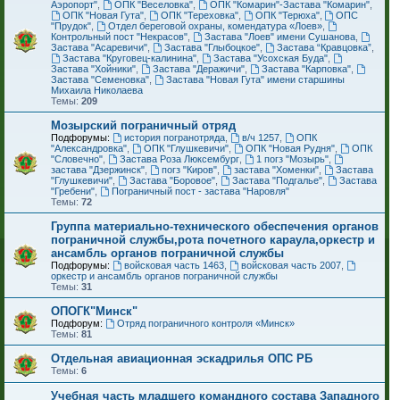
Аэропорт"
,
ОПК "Веселовка"
,
ОПК "Комарин"-Застава "Комарин"
,
ОПК "Новая Гута"
,
ОПК "Тереховка"
,
ОПК "Терюха"
,
ОПС
"Прудок"
,
Отдел береговой охраны, комендатура «Лоев»
,
Контрольный пост "Некрасов"
,
Застава "Лоев" имени Сушанова
,
Застава "Асаревичи"
,
Застава "Глыбоцкое"
,
Застава “Кравцовка”
,
Застава "Круговец-калинина"
,
Застава "Усохская Буда"
,
Застава "Хойники"
,
Застава "Деражичи"
,
Застава "Карповка"
,
Застава "Семеновка"
,
Застава "Новая Гута" имени старшины
Михаила Николаева
Темы:
209
Мозырский пограничный отряд
Подфорумы:
история погранотряда
,
в/ч 1257
,
ОПК
"Александровка"
,
ОПК "Глушкевичи"
,
ОПК "Новая Рудня"
,
ОПК
"Словечно"
,
Застава Роза Люксембург
,
1 погз "Мозырь"
,
застава "Дзержинск"
,
погз "Киров"
,
застава "Хоменки"
,
Застава
"Глушкевичи"
,
Застава "Боровое"
,
Застава "Подгалье"
,
Застава
"Гребени"
,
Пограничный пост - застава "Наровля"
Темы:
72
Группа материально-технического обеспечения органов
пограничной службы,рота почетного караула,оркестр и
ансамбль органов пограничной службы
Подфорумы:
войсковая часть 1463
,
войсковая часть 2007
,
оркестр и ансамбль органов пограничной службы
Темы:
31
ОПОГК"Минск"
Подфорум:
Отряд пограничного контроля «Минск»
Темы:
81
Отдельная авиационная эскадрилья ОПС РБ
Темы:
6
Учебная часть младшего командного состава Западного