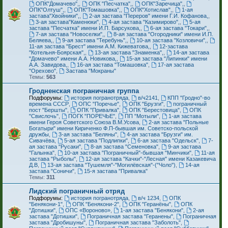
ОПК"Домачево",
,
ОПК "Песчатка",
,
ОПК"Заречица",
,
ОПК"Олтуш",
,
ОПК"Томашовка",
,
ОПК"Хотислав",
,
1-ая
застава"Хвойники",
,
2-ая застава "Переров" имени Г.И. Кофанова,
,
3-ая застава"Каменюки"
,
4-ая застава "Казимирово",
,
5-ая
застава "Песчатка" имени И.П. Барсукова,
,
6-ая застава "Токари",
,
7-ая застава "Новоселки",
,
8-ая застава "Огородники" имени И.П.
Беляева,
,
9-ая застава "Теребунь",
,
10-ая застава "Козловичи",
,
11-ая застава "Брест" имени А.М. Кижеватова,
,
12-застава
"Котельня-Боярская",
,
13-ая застава "Знаменка",
,
14-ая застава
"Домачево" имени А.А. Новикова,
,
15-ая застава "Липинки" имени
А.А. Завидова,
,
16-ая застава "Томашовка"
,
17-ая застава
"Орехово"
,
Застава "Мокраны"
Темы:
563
Гродненская пограничная группа
Подфорумы:
история погранотряда
,
в/ч2141
,
КПП "Гродно"-во
времена СССР
,
ОПС "Поречье"
,
ОПК "Брузги"
,
пограничный
пост "Бершты"
,
ОПК "Привалка"
,
ОПК "Берестовица"
,
ОПК
"Свислочь"
,
ПОГК "ПОРЕЧЬЕ"
,
ПП "Мотыли"
,
1-ая застава
имени Героя Советского Союза В.М.Усова
,
2-ая застава "Польные
Богатыри" имени Кириченко Ф.П-бывшая им. Советско-польской
дружбы
,
3-ая застава "Беляны"
,
4-ая застава "Брузги" им.
Сивачёва
,
5-ая застава "Подлипки"
,
6-ая застава "Одельск"
,
7-
ая застава "Русаки"
,
8-ая застава "Семеновка"
,
9-ая застава
"Галынка"
,
10-ая застава "Пограничный"-бывшая "Минчики"
,
11-ая
застава "Рыболы"
,
12-ая застава "Качки"-"Лесная" имени Казакевича
Д.В
,
13-ая застава "Тушемля"-"Могилёвская"-("Чоло")
,
14-ая
застава "Соничи"
,
15-я застава "Привалка"
Темы:
311
Лидский пограничный отряд
Подфорумы:
история погранотряда
,
в/ч 1234
,
ОПК
"Бенякони-1"
,
ОПК "Бенякони-2"
,
ОПК "Геранёны"
,
ОПК
"Дотишки"
,
ОПС «Вороново»
,
1-ая застава "Бенякони"
,
2-ая
застава "Дотишки"
,
Пограничная застава "Геранены"
,
Пограничная
застава "Дробишуны"
,
Пограничная застава "Заболоть"
,