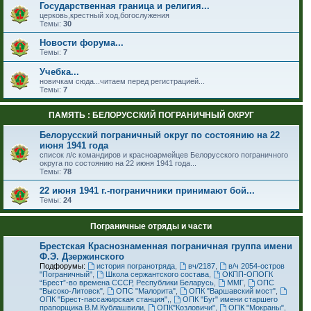
Государственная граница и религия...
церковь,крестный ход,богослужения
Темы:
30
Новости форума...
Темы:
7
Учебка...
новичкам сюда...читаем перед регистрацией...
Темы:
7
ПАМЯТЬ : БЕЛОРУССКИЙ ПОГРАНИЧНЫЙ ОКРУГ
Белорусский пограничный округ по состоянию на 22
июня 1941 года
список л/с командиров и красноармейцев Белорусского пограничного
округа по состоянию на 22 июня 1941 года...
Темы:
78
22 июня 1941 г.-пограничники принимают бой...
Темы:
24
Пограничные отряды и части
Брестская Краснознаменная пограничная группа имени
Ф.Э. Дзержинского
Подфорумы:
история погранотряда
,
вч/2187
,
в/ч 2054-остров
"Пограничный"
,
Школа сержантского состава
,
ОКПП-ОПОГК
“Брест”-во времена СССР, Республики Беларусь
,
ММГ
,
ОПС
"Высоко-Литовск"
,
ОПС "Малорита"
,
ОПК "Варшавский мост"
,
ОПК "Брест-пассажирская станция",
,
ОПК "Буг" имени старшего
прапорщика В.М.Кублашвили
,
ОПК"Козловичи"
,
ОПК "Мокраны"
,