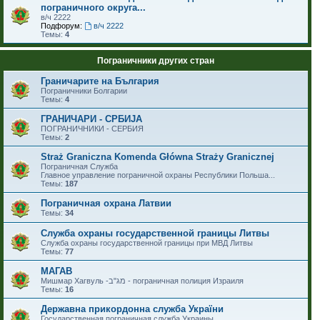
пограничного округа...
в/ч 2222
Подфорум:
в/ч 2222
Темы:
4
Пограничники других стран
Граничарите на България
Пограничники Болгарии
Темы:
4
ГРАНИЧАРИ - СРБИЈА
ПОГРАНИЧНИКИ - СЕРБИЯ
Темы:
2
Straż Graniczna Komenda Główna Straży Granicznej
Пограничная Служба
Главное управление пограничной охраны Республики Польша...
Темы:
187
Пограничная охрана Латвии
Темы:
34
Служба охраны государственной границы Литвы
Служба охраны государственной границы при МВД Литвы
Темы:
77
МАГАВ
Мишмар Хагвуль -מג"ב - пограничная полиция Израиля
Темы:
16
Державна прикордонна служба України
Государственная пограничная служба Украины