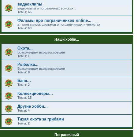
видеоклипы
видеоклипы о пограничных войсках...
Темы:
65
Фильмы про пограничников online...
а также список фильмов о пограничниках и чекистах
Темы:
63
Наши хобби...
Охота...
Браконьерам вход воспрещен
Темы:
1
Рыбалка...
Браконьерам вход воспрещен
Темы:
8
Баня...
Темы:
2
Коллекционеры...
Темы:
15
Другие хобби...
Темы:
4
Тихая охота за грибами
Темы:
2
Пограничный