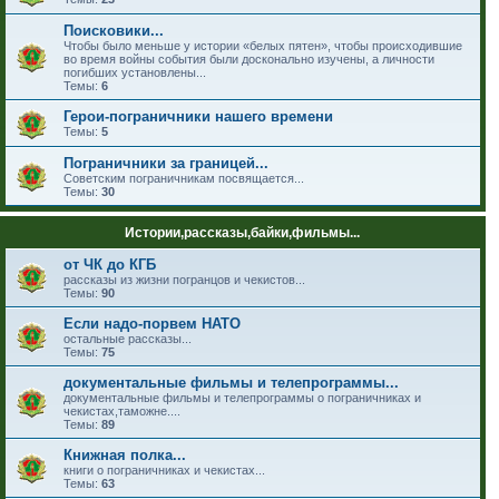
Поисковики...
Чтобы было меньше у истории «белых пятен», чтобы происходившие
во время войны события были досконально изучены, а личности
погибших установлены...
Темы:
6
Герои-пограничники нашего времени
Темы:
5
Пограничники за границей...
Советским пограничникам посвящается...
Темы:
30
Истории,рассказы,байки,фильмы...
от ЧК до КГБ
рассказы из жизни погранцов и чекистов...
Темы:
90
Если надо-порвем НАТО
остальные рассказы...
Темы:
75
документальные фильмы и телепрограммы...
документальные фильмы и телепрограммы о пограничниках и
чекистах,таможне....
Темы:
89
Книжная полка...
книги о пограничниках и чекистах...
Темы:
63