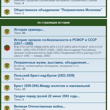
Минская Городская Организация Ветеранов Пограничной Службы
Темы:
4
Общественное объединение "Пограничники Могилева"
Темы:
1
по страницам истории
История границы...
Темы:
65
История органов госбезопасности в РСФСР и СССР
(1917—1992)
ВЧК-ГПУ-ОГПУ-НКВД-НКГБ-МГБ СССР-НКГБ-МГБ РСФСР -КГБ СССР
(1954—1991)-КГБ РСФСР (1958—1965)-Воссоздание Российских
органов госбезопасности (май 1991)-Разделение КГБ и распад СССР
(август 1991 — январь 1992)
Пограничные музеи, выставки, объединения...
Встречи, коллективные посещения, экскурсии и т.п...
Темы:
24
Польский Брест-над-Бугом (1921-1939)
Темы:
5
Брест 1939-1941.Между молотом и наковальней
Темы:
23
Гродно перед грозой 22 июня 1941 года...
Темы:
2
Великая Отечественная война...
Темы:
23