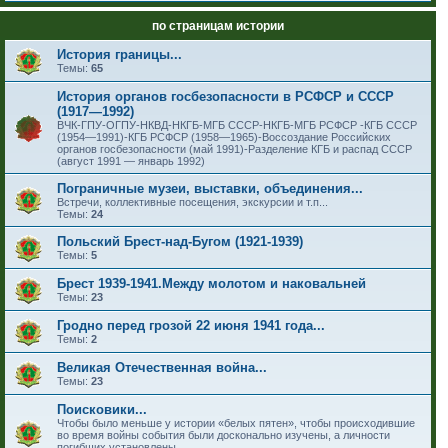
по страницам истории
История границы...
Темы:
65
История органов госбезопасности в РСФСР и СССР
(1917—1992)
ВЧК-ГПУ-ОГПУ-НКВД-НКГБ-МГБ СССР-НКГБ-МГБ РСФСР -КГБ СССР
(1954—1991)-КГБ РСФСР (1958—1965)-Воссоздание Российских
органов госбезопасности (май 1991)-Разделение КГБ и распад СССР
(август 1991 — январь 1992)
Пограничные музеи, выставки, объединения...
Встречи, коллективные посещения, экскурсии и т.п...
Темы:
24
Польский Брест-над-Бугом (1921-1939)
Темы:
5
Брест 1939-1941.Между молотом и наковальней
Темы:
23
Гродно перед грозой 22 июня 1941 года...
Темы:
2
Великая Отечественная война...
Темы:
23
Поисковики...
Чтобы было меньше у истории «белых пятен», чтобы происходившие
во время войны события были досконально изучены, а личности
погибших установлены...