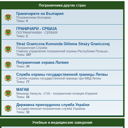
Пограничники других стран
Граничарите на България
Пограничники Болгарии
Темы:
4
ГРАНИЧАРИ - СРБИЈА
ПОГРАНИЧНИКИ - СЕРБИЯ
Темы:
2
Straż Graniczna Komenda Główna Straży Granicznej
Пограничная Служба
Главное управление пограничной охраны Республики Польша...
Темы:
187
Пограничная охрана Латвии
Темы:
34
Служба охраны государственной границы Литвы
Служба охраны государственной границы при МВД Литвы
Темы:
77
МАГАВ
Мишмар Хагвуль -מג"ב - пограничная полиция Израиля
Темы:
16
Державна прикордонна служба України
Государственная пограничная служба Украины
Темы:
32
Учебные и медицинские заведения