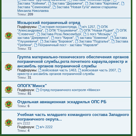
Застава "Хойники"
,
Застава "Деражичи"
,
Застава "Карповка"
,
Застава "Семеновка"
,
Застава "Новая Гута" имени старшины
Михаила Николаева
Темы:
209
Мозырский пограничный отряд
Подфорумы:
история погранотряда
,
в/ч 1257
,
ОПК
"Александровка"
,
ОПК "Глушкевичи"
,
ОПК "Новая Рудня"
,
ОПК
"Словечно"
,
Застава Роза Люксембург
,
1 погз "Мозырь"
,
застава "Дзержинск"
,
погз "Киров"
,
застава "Хоменки"
,
Застава
"Глушкевичи"
,
Застава "Боровое"
,
Застава "Подгалье"
,
Застава
"Гребени"
,
Пограничный пост - застава "Наровля"
Темы:
72
Группа материально-технического обеспечения органов
пограничной службы,рота почетного караула,оркестр и
ансамбль органов пограничной службы
Подфорумы:
войсковая часть 1463
,
войсковая часть 2007
,
оркестр и ансамбль органов пограничной службы
Темы:
31
ОПОГК"Минск"
Подфорум:
Отряд пограничного контроля «Минск»
Темы:
81
Отдельная авиационная эскадрилья ОПС РБ
Темы:
6
Учебная часть младшего командного состава Западного
пограничного округа...
в/ч 2222
Подфорум:
в/ч 2222
Темы:
4