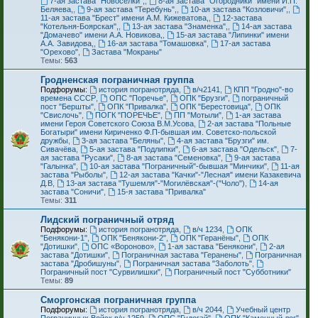
7-ая застава "Новоселки",
,
8-ая застава "Огородники" имени И.П.
Беляева,
,
9-ая застава "Теребунь",
,
10-ая застава "Козловичи",
,
11-ая застава "Брест" имени А.М. Кижеватова,
,
12-застава
"Котельня-Боярская",
,
13-ая застава "Знаменка",
,
14-ая застава
"Домачево" имени А.А. Новикова,
,
15-ая застава "Липинки" имени
А.А. Завидова,
,
16-ая застава "Томашовка"
,
17-ая застава
"Орехово"
,
Застава "Мокраны"
Темы:
563
Гродненская пограничная группа
Подфорумы:
история погранотряда
,
в/ч2141
,
КПП "Гродно"-во
времена СССР
,
ОПС "Поречье"
,
ОПК "Брузги"
,
пограничный
пост "Бершты"
,
ОПК "Привалка"
,
ОПК "Берестовица"
,
ОПК
"Свислочь"
,
ПОГК "ПОРЕЧЬЕ"
,
ПП "Мотыли"
,
1-ая застава
имени Героя Советского Союза В.М.Усова
,
2-ая застава "Польные
Богатыри" имени Кириченко Ф.П-бывшая им. Советско-польской
дружбы
,
3-ая застава "Беляны"
,
4-ая застава "Брузги" им.
Сивачёва
,
5-ая застава "Подлипки"
,
6-ая застава "Одельск"
,
7-
ая застава "Русаки"
,
8-ая застава "Семеновка"
,
9-ая застава
"Галынка"
,
10-ая застава "Пограничный"-бывшая "Минчики"
,
11-ая
застава "Рыболы"
,
12-ая застава "Качки"-"Лесная" имени Казакевича
Д.В
,
13-ая застава "Тушемля"-"Могилёвская"-("Чоло")
,
14-ая
застава "Соничи"
,
15-я застава "Привалка"
Темы:
311
Лидский пограничный отряд
Подфорумы:
история погранотряда
,
в/ч 1234
,
ОПК
"Бенякони-1"
,
ОПК "Бенякони-2"
,
ОПК "Геранёны"
,
ОПК
"Дотишки"
,
ОПС «Вороново»
,
1-ая застава "Бенякони"
,
2-ая
застава "Дотишки"
,
Пограничная застава "Геранены"
,
Пограничная
застава "Дробишуны"
,
Пограничная застава "Заболоть"
,
Пограничный пост "Сурвилишки"
,
Пограничный пост "Субботники"
Темы:
89
Сморгонская пограничная группа
Подфорумы:
история погранотряда
,
в/ч 2044
,
Учебный центр