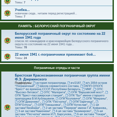
Темы:
7
Учебка...
новичкам сюда...читаем перед регистрацией...
Темы:
7
ПАМЯТЬ : БЕЛОРУССКИЙ ПОГРАНИЧНЫЙ ОКРУГ
Белорусский пограничный округ по состоянию на 22
июня 1941 года
список л/с командиров и красноармейцев Белорусского пограничного
округа по состоянию на 22 июня 1941 года...
Темы:
78
22 июня 1941 г.-пограничники принимают бой...
Темы:
24
Пограничные отряды и части
Брестская Краснознаменная пограничная группа имени
Ф.Э. Дзержинского
Подфорумы:
история погранотряда
,
вч/2187
,
в/ч 2054-остров
"Пограничный"
,
Школа сержантского состава
,
ОКПП-ОПОГК
“Брест”-во времена СССР, Республики Беларусь
,
ММГ
,
ОПС
"Высоко-Литовск"
,
ОПС "Малорита"
,
ОПК "Варшавский мост"
,
ОПК "Брест-пассажирская станция",
,
ОПК "Буг" имени старшего
прапорщика В.М.Кублашвили
,
ОПК"Козловичи"
,
ОПК "Мокраны"
,
ОПК"Домачево",
,
ОПК "Песчатка",
,
ОПК"Заречица",
,
ОПК"Олтуш",
,
ОПК"Томашовка",
,
ОПК"Хотислав",
,
1-ая
застава"Хвойники",
,
2-ая застава "Переров" имени Г.И. Кофанова,
,
3-ая застава"Каменюки"
,
4-ая застава "Казимирово",
,
5-ая
застава "Песчатка" имени И.П. Барсукова,
,
6-ая застава "Токари",
,