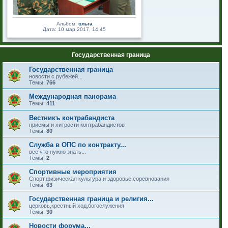
Альбом:
ольга
Дата: 10 мар 2017, 14:45
Государственная граница
Государственная граница
новости с рубежей...
Темы:
766
Международная панорама
Темы:
411
Вестникъ контрабандиста
приемы и хитрости контрабандистов
Темы:
80
Служба в ОПС по контракту...
все что нужно знать...
Темы:
2
Спортивные мероприятия
Спорт,физическая культура и здоровье,соревнования
Темы:
63
Государственная граница и религия...
церковь,крестный ход,богослужения
Темы:
30
Новости форума...