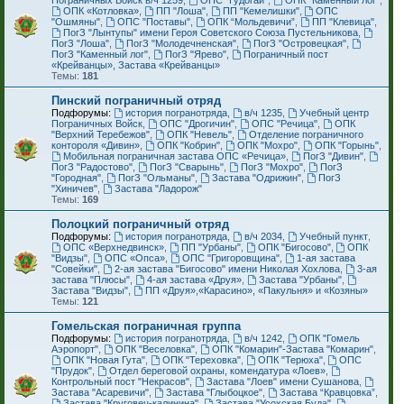
Пограничных Войск в/ч 1259
,
ОПС "Гудогай"
,
ОПК "Каменный лог"
,
ОПК «Котловка»
,
ПП "Лоша"
,
ПП "Кемелишки"
,
ОПС
"Ошмяны"
,
ОПС "Поставы"
,
ОПК “Мольдевичи”
,
ПП "Клевица"
,
ПогЗ "Лынтупы" имени Героя Советского Союза Пустельникова
,
ПогЗ "Лоша"
,
ПогЗ "Молодечненская"
,
ПогЗ "Островецкая"
,
ПогЗ "Каменный лог"
,
ПогЗ "Ярево"
,
Пограничный пост
«Крейванцы», Застава «Крейванцы»
Темы:
181
Пинский пограничный отряд
Подфорумы:
история погранотряда
,
в/ч 1235
,
Учебный центр
Пограничных Войск
,
ОПС "Дрогичин"
,
ОПС "Речица"
,
ОПК
"Верхний Теребежов"
,
ОПК "Невель"
,
Отделение пограничного
контороля «Дивин»
,
ОПК "Кобрин"
,
ОПК "Мохро"
,
ОПК "Горынь"
,
Мобильная пограничная застава ОПС «Речица»
,
ПогЗ "Дивин"
,
ПогЗ "Радостово"
,
ПогЗ "Сварынь"
,
ПогЗ "Мохро"
,
ПогЗ
"Городная"
,
ПогЗ "Ольманы"
,
Застава "Одрижин"
,
ПогЗ
"Хиничев"
,
Застава "Ладорож"
Темы:
169
Полоцкий пограничный отряд
Подфорумы:
история погранотряда
,
в/ч 2034
,
Учебный пункт
,
ОПС «Верхнедвинск»
,
ПП "Урбаны"
,
ОПК "Бигосово"
,
ОПК
"Видзы"
,
ОПС «Опса»
,
ОПС "Григоровщина"
,
1-ая застава
"Совейки"
,
2-ая застава "Бигосово" имени Николая Хохлова
,
3-ая
застава "Плюсы"
,
4-ая застава «Друя»
,
Застава "Урбаны"
,
Застава "Видзы"
,
ПП «Друя»,«Карасино», «Пакульня» и «Козяны»
Темы:
121
Гомельская пограничная группа
Подфорумы:
история погранотряда
,
в/ч 1242
,
ОПК "Гомель
Аэропорт"
,
ОПК "Веселовка"
,
ОПК "Комарин"-Застава "Комарин"
,
ОПК "Новая Гута"
,
ОПК "Тереховка"
,
ОПК "Терюха"
,
ОПС
"Прудок"
,
Отдел береговой охраны, комендатура «Лоев»
,
Контрольный пост "Некрасов"
,
Застава "Лоев" имени Сушанова
,
Застава "Асаревичи"
,
Застава "Глыбоцкое"
,
Застава “Кравцовка”
,
Застава "Круговец-калинина"
,
Застава "Усохская Буда"
,