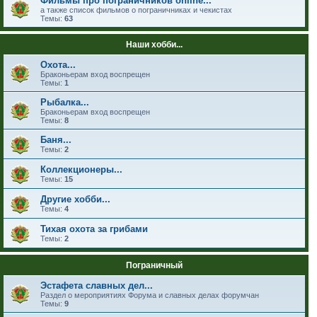
Фильмы про пограничников online...
а также список фильмов о пограничниках и чекистах
Темы:
63
Наши хобби...
Охота...
Браконьерам вход воспрещен
Темы:
1
Рыбалка...
Браконьерам вход воспрещен
Темы:
8
Баня...
Темы:
2
Коллекционеры...
Темы:
15
Другие хобби...
Темы:
4
Тихая охота за грибами
Темы:
2
Пограничный
Эстафета славных дел...
Раздел о мероприятиях Форума и славных делах форумчан
Темы:
9