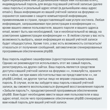
идентифицируемое имя (в дальнейшем «ваше имя пользователя»),
индивидуальный пароль для входа под вашей учётной записью (далее
«ваш пароль») и реальный адрес email (в дальнейшем «ваш адрес
email»). Ваша информация из вашей учётной записи на форумах «»
охраняется законами о защите компьютерной информации,
применяемыми в стране, предоставляющей нам услуги хостинга. Любая
информация, запрашиваемая при регистрации в конференции «»,
кроме вашего имени пользователя, вашего пароля и вашего адреса
email, может быть как необходимой, так и необязательной ко вводу, на
усмотрение администрации конференции «». В любом случае у вас есть
возможность выбрать, какая информация из вашей учётной записи
будет общедоступна. Кроме того, у вас есть возможность согласиться/
отказаться от получения сообщений, автоматически сгенерированных
программным обеспечением phpBB.
Ваш пароль надёжно зашифрован (односторонним хэшированием).
Однако не рекомендуется использовать этот же самый пароль,
регистрируясь на других сайтах. Ваш пароль является средством
доступа к вашей учётной записи на форумах «», пожалуйста, храните
его в тайне, ни при каких обстоятельствах ни представители «», ни
phpBB Limited, ни другое третье лицо не вправе спрашивать ваш
пароль. В случае, если вы забудете ваш пароль к вашей учётной
записи, вы сможете воспользоваться функцией восстановления пароля
«Забыли пароль?», предусмотренной программным обеспечением
phpBB. Вам будет необходимо ввести ваше имя пользователя и ваш
адрес email, после чего программное обеспечение phpBB сгенерирует
вам новый пароль для вашей учётной записи.