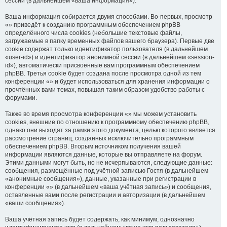
сессий (в дальнейшем «ваша информация»).
Ваша информация собирается двумя способами. Во-первых, просмотр
«» приведёт к созданию программным обеспечением phpBB
определённого числа cookies (небольшие текстовые файлы,
загружаемые в папку временных файлов вашего браузера). Первые две
cookie содержат только идентификатор пользователя (в дальнейшем
«user-id») и идентификатор анонимной сессии (в дальнейшем «session-
id»), автоматически присвоенные вам программным обеспечением
phpBB. Третья cookie будет создана после просмотра одной из тем
конференции «» и будет использоваться для хранения информации о
прочтённых вами темах, повышая таким образом удобство работы с
форумами.
Также во время просмотра конференции «» мы можем установить
cookies, внешние по отношению к программному обеспечению phpBB,
однако они выходят за рамки этого документа, целью которого является
рассмотрение страниц, созданных исключительно программным
обеспечением phpBB. Вторым источником получения вашей
информации являются данные, которые вы отправляете на форум.
Этими данными могут быть, но не исчерпываются, следующие данные:
сообщения, размещённые под учётной записью Гостя (в дальнейшем
«анонимные сообщения»), данные, указанные при регистрации в
конференции «» (в дальнейшем «ваша учётная запись») и сообщения,
оставленные вами после регистрации и авторизации (в дальнейшем
«ваши сообщения»).
Ваша учётная запись будет содержать, как минимум, однозначно