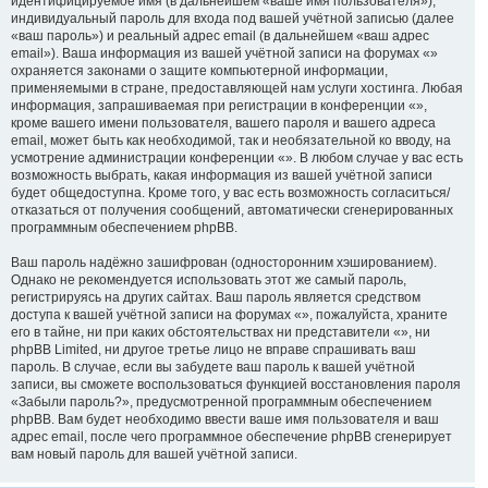
идентифицируемое имя (в дальнейшем «ваше имя пользователя»),
индивидуальный пароль для входа под вашей учётной записью (далее
«ваш пароль») и реальный адрес email (в дальнейшем «ваш адрес
email»). Ваша информация из вашей учётной записи на форумах «»
охраняется законами о защите компьютерной информации,
применяемыми в стране, предоставляющей нам услуги хостинга. Любая
информация, запрашиваемая при регистрации в конференции «»,
кроме вашего имени пользователя, вашего пароля и вашего адреса
email, может быть как необходимой, так и необязательной ко вводу, на
усмотрение администрации конференции «». В любом случае у вас есть
возможность выбрать, какая информация из вашей учётной записи
будет общедоступна. Кроме того, у вас есть возможность согласиться/
отказаться от получения сообщений, автоматически сгенерированных
программным обеспечением phpBB.
Ваш пароль надёжно зашифрован (односторонним хэшированием).
Однако не рекомендуется использовать этот же самый пароль,
регистрируясь на других сайтах. Ваш пароль является средством
доступа к вашей учётной записи на форумах «», пожалуйста, храните
его в тайне, ни при каких обстоятельствах ни представители «», ни
phpBB Limited, ни другое третье лицо не вправе спрашивать ваш
пароль. В случае, если вы забудете ваш пароль к вашей учётной
записи, вы сможете воспользоваться функцией восстановления пароля
«Забыли пароль?», предусмотренной программным обеспечением
phpBB. Вам будет необходимо ввести ваше имя пользователя и ваш
адрес email, после чего программное обеспечение phpBB сгенерирует
вам новый пароль для вашей учётной записи.