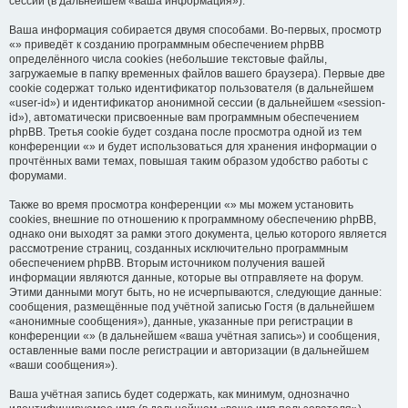
сессий (в дальнейшем «ваша информация»).
Ваша информация собирается двумя способами. Во-первых, просмотр
«» приведёт к созданию программным обеспечением phpBB
определённого числа cookies (небольшие текстовые файлы,
загружаемые в папку временных файлов вашего браузера). Первые две
cookie содержат только идентификатор пользователя (в дальнейшем
«user-id») и идентификатор анонимной сессии (в дальнейшем «session-
id»), автоматически присвоенные вам программным обеспечением
phpBB. Третья cookie будет создана после просмотра одной из тем
конференции «» и будет использоваться для хранения информации о
прочтённых вами темах, повышая таким образом удобство работы с
форумами.
Также во время просмотра конференции «» мы можем установить
cookies, внешние по отношению к программному обеспечению phpBB,
однако они выходят за рамки этого документа, целью которого является
рассмотрение страниц, созданных исключительно программным
обеспечением phpBB. Вторым источником получения вашей
информации являются данные, которые вы отправляете на форум.
Этими данными могут быть, но не исчерпываются, следующие данные:
сообщения, размещённые под учётной записью Гостя (в дальнейшем
«анонимные сообщения»), данные, указанные при регистрации в
конференции «» (в дальнейшем «ваша учётная запись») и сообщения,
оставленные вами после регистрации и авторизации (в дальнейшем
«ваши сообщения»).
Ваша учётная запись будет содержать, как минимум, однозначно