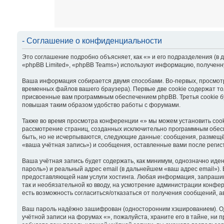
- Соглашение о конфиденциальности
Это соглашение подробно объясняет, как «» и его подразделения (в 
«phpBB Limited», «phpBB Teams») используют информацию, полученн
Ваша информация собирается двумя способами. Во-первых, просмотр
временных файлов вашего браузера). Первые две cookie содержат то
присвоенные вам программным обеспечением phpBB. Третья cookie б
повышая таким образом удобство работы с форумами.
Также во время просмотра конференции «» мы можем установить cook
рассмотрение страниц, созданных исключительно программным обес
быть, но не исчерпываются, следующие данные: сообщения, размещё
«ваша учётная запись») и сообщения, оставленные вами после реги
Ваша учётная запись будет содержать, как минимум, однозначно ид
пароль») и реальный адрес email (в дальнейшем «ваш адрес email»
предоставляющей нам услуги хостинга. Любая информация, запрашива
так и необязательной ко вводу, на усмотрение администрации конфер
есть возможность согласиться/отказаться от получения сообщений,
Ваш пароль надёжно зашифрован (односторонним хэшированием). Одна
учётной записи на форумах «», пожалуйста, храните его в тайне, ни п