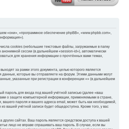
нейшем «они», «программное обеспечение phpBB», «www.phpbb.com»,
информация»).
исла cookies (небольшие текстовые файлы, загружаемые в папку
 анонимной сессии (в дальнейшем «session-id»), автоматически
зоваться для хранения информации о прочтённых вами темах,
ыходят за рамки этого документа, целью которого является
 данные, которые вы отправляете на форум. Этими данными могут
анные, указанные при регистрации в конференции «» (в дальнейшем
ый пароль для входа под вашей учётной записью (далее «ваш
онами о защите компьютерной информации, применяемыми в стране,
 вашего пароля и вашего адреса email, может быть как необходимой,
 из вашей учётной записи будет общедоступна. Кроме того, у вас
 других сайтах. Ваш пароль является средством доступа к вашей
ретье лицо не вправе спрашивать ваш пароль. В случае, если вы