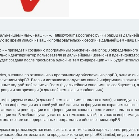
дальнейшем «мы», «наш», «», «https://forums.pogranec.by») и phpBB (в даль
ую во время любой из ваших пользовательских сессий (в дальнейшем «ваша 
 «» приведёт к созданию программным обеспечением phpBB определённого ч
лько идентификатор пользователя (в дальнейшем «user-id») и идентификатор
удет создана после просмотра одной из тем конференции «» и будет исполь
ies, внешние по отношению к программному обеспечению phpBB, однако они в
печением phpBB. Вторым источником получения вашей информации являются
нные под учётной записью Гостя (в дальнейшем «анонимные сообщения»), д
страции и авторизации (в дальнейшем «ваши сообщения»).
ентифицируемое имя (в дальнейшем «ваше имя пользователя»), индивидуальн
). Ваша информация из вашей учётной записи на форумах «» охраняется зак
емая при регистрации в конференции «», кроме вашего имени пользователя,
енции «». В любом случае у вас есть возможность выбрать, какая информация
 автоматически сгенерированных программным обеспечением phpBB.
ко не рекомендуется использовать этот же самый пароль, регистрируясь на
ри каких обстоятельствах ни представители «», ни phpBB Limited, ни другое т