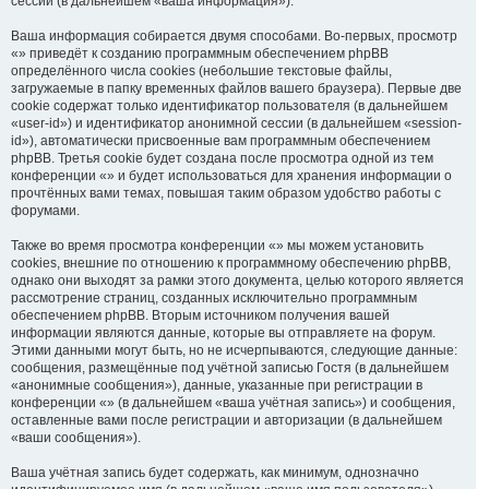
сессий (в дальнейшем «ваша информация»).
Ваша информация собирается двумя способами. Во-первых, просмотр
«» приведёт к созданию программным обеспечением phpBB
определённого числа cookies (небольшие текстовые файлы,
загружаемые в папку временных файлов вашего браузера). Первые две
cookie содержат только идентификатор пользователя (в дальнейшем
«user-id») и идентификатор анонимной сессии (в дальнейшем «session-
id»), автоматически присвоенные вам программным обеспечением
phpBB. Третья cookie будет создана после просмотра одной из тем
конференции «» и будет использоваться для хранения информации о
прочтённых вами темах, повышая таким образом удобство работы с
форумами.
Также во время просмотра конференции «» мы можем установить
cookies, внешние по отношению к программному обеспечению phpBB,
однако они выходят за рамки этого документа, целью которого является
рассмотрение страниц, созданных исключительно программным
обеспечением phpBB. Вторым источником получения вашей
информации являются данные, которые вы отправляете на форум.
Этими данными могут быть, но не исчерпываются, следующие данные:
сообщения, размещённые под учётной записью Гостя (в дальнейшем
«анонимные сообщения»), данные, указанные при регистрации в
конференции «» (в дальнейшем «ваша учётная запись») и сообщения,
оставленные вами после регистрации и авторизации (в дальнейшем
«ваши сообщения»).
Ваша учётная запись будет содержать, как минимум, однозначно