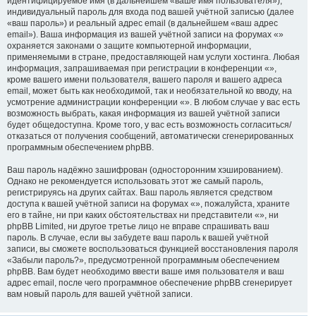
идентифицируемое имя (в дальнейшем «ваше имя пользователя»),
индивидуальный пароль для входа под вашей учётной записью (далее
«ваш пароль») и реальный адрес email (в дальнейшем «ваш адрес
email»). Ваша информация из вашей учётной записи на форумах «»
охраняется законами о защите компьютерной информации,
применяемыми в стране, предоставляющей нам услуги хостинга. Любая
информация, запрашиваемая при регистрации в конференции «»,
кроме вашего имени пользователя, вашего пароля и вашего адреса
email, может быть как необходимой, так и необязательной ко вводу, на
усмотрение администрации конференции «». В любом случае у вас есть
возможность выбрать, какая информация из вашей учётной записи
будет общедоступна. Кроме того, у вас есть возможность согласиться/
отказаться от получения сообщений, автоматически сгенерированных
программным обеспечением phpBB.
Ваш пароль надёжно зашифрован (односторонним хэшированием).
Однако не рекомендуется использовать этот же самый пароль,
регистрируясь на других сайтах. Ваш пароль является средством
доступа к вашей учётной записи на форумах «», пожалуйста, храните
его в тайне, ни при каких обстоятельствах ни представители «», ни
phpBB Limited, ни другое третье лицо не вправе спрашивать ваш
пароль. В случае, если вы забудете ваш пароль к вашей учётной
записи, вы сможете воспользоваться функцией восстановления пароля
«Забыли пароль?», предусмотренной программным обеспечением
phpBB. Вам будет необходимо ввести ваше имя пользователя и ваш
адрес email, после чего программное обеспечение phpBB сгенерирует
вам новый пароль для вашей учётной записи.