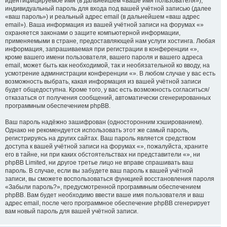
идентифицируемое имя (в дальнейшем «ваше имя пользователя»),
индивидуальный пароль для входа под вашей учётной записью (далее
«ваш пароль») и реальный адрес email (в дальнейшем «ваш адрес
email»). Ваша информация из вашей учётной записи на форумах «»
охраняется законами о защите компьютерной информации,
применяемыми в стране, предоставляющей нам услуги хостинга. Любая
информация, запрашиваемая при регистрации в конференции «»,
кроме вашего имени пользователя, вашего пароля и вашего адреса
email, может быть как необходимой, так и необязательной ко вводу, на
усмотрение администрации конференции «». В любом случае у вас есть
возможность выбрать, какая информация из вашей учётной записи
будет общедоступна. Кроме того, у вас есть возможность согласиться/
отказаться от получения сообщений, автоматически сгенерированных
программным обеспечением phpBB.
Ваш пароль надёжно зашифрован (односторонним хэшированием).
Однако не рекомендуется использовать этот же самый пароль,
регистрируясь на других сайтах. Ваш пароль является средством
доступа к вашей учётной записи на форумах «», пожалуйста, храните
его в тайне, ни при каких обстоятельствах ни представители «», ни
phpBB Limited, ни другое третье лицо не вправе спрашивать ваш
пароль. В случае, если вы забудете ваш пароль к вашей учётной
записи, вы сможете воспользоваться функцией восстановления пароля
«Забыли пароль?», предусмотренной программным обеспечением
phpBB. Вам будет необходимо ввести ваше имя пользователя и ваш
адрес email, после чего программное обеспечение phpBB сгенерирует
вам новый пароль для вашей учётной записи.