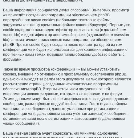
сессий (в дальнейшем «ваша информация»).
Ваша информация собирается двумя способами. Во-первых, просмотр
«» приведёт к созданию программным обеспечением phpBB
определённого числа cookies (небольшие текстовые файлы,
загружаемые в папку временных файлов вашего браузера). Первые две
cookie содержат только идентификатор пользователя (в дальнейшем
«user-id») и идентификатор анонимной сессии (в дальнейшем «session-
id»), автоматически присвоенные вам программным обеспечением
phpBB. Третья cookie будет создана после просмотра одной из тем
конференции «» и будет использоваться для хранения информации о
прочтённых вами темах, повышая таким образом удобство работы с
форумами.
Также во время просмотра конференции «» мы можем установить
cookies, внешние по отношению к программному обеспечению phpBB,
однако они выходят за рамки этого документа, целью которого является
рассмотрение страниц, созданных исключительно программным
обеспечением phpBB. Вторым источником получения вашей
информации являются данные, которые вы отправляете на форум.
Этими данными могут быть, но не исчерпываются, следующие данные:
сообщения, размещённые под учётной записью Гостя (в дальнейшем
«анонимные сообщения»), данные, указанные при регистрации в
конференции «» (в дальнейшем «ваша учётная запись») и сообщения,
оставленные вами после регистрации и авторизации (в дальнейшем
«ваши сообщения»).
Ваша учётная запись будет содержать, как минимум, однозначно