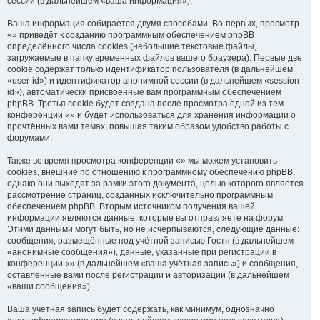
сессий (в дальнейшем «ваша информация»).
Ваша информация собирается двумя способами. Во-первых, просмотр
«» приведёт к созданию программным обеспечением phpBB
определённого числа cookies (небольшие текстовые файлы,
загружаемые в папку временных файлов вашего браузера). Первые две
cookie содержат только идентификатор пользователя (в дальнейшем
«user-id») и идентификатор анонимной сессии (в дальнейшем «session-
id»), автоматически присвоенные вам программным обеспечением
phpBB. Третья cookie будет создана после просмотра одной из тем
конференции «» и будет использоваться для хранения информации о
прочтённых вами темах, повышая таким образом удобство работы с
форумами.
Также во время просмотра конференции «» мы можем установить
cookies, внешние по отношению к программному обеспечению phpBB,
однако они выходят за рамки этого документа, целью которого является
рассмотрение страниц, созданных исключительно программным
обеспечением phpBB. Вторым источником получения вашей
информации являются данные, которые вы отправляете на форум.
Этими данными могут быть, но не исчерпываются, следующие данные:
сообщения, размещённые под учётной записью Гостя (в дальнейшем
«анонимные сообщения»), данные, указанные при регистрации в
конференции «» (в дальнейшем «ваша учётная запись») и сообщения,
оставленные вами после регистрации и авторизации (в дальнейшем
«ваши сообщения»).
Ваша учётная запись будет содержать, как минимум, однозначно