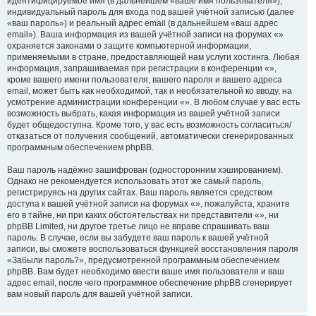
идентифицируемое имя (в дальнейшем «ваше имя пользователя»),
индивидуальный пароль для входа под вашей учётной записью (далее
«ваш пароль») и реальный адрес email (в дальнейшем «ваш адрес
email»). Ваша информация из вашей учётной записи на форумах «»
охраняется законами о защите компьютерной информации,
применяемыми в стране, предоставляющей нам услуги хостинга. Любая
информация, запрашиваемая при регистрации в конференции «»,
кроме вашего имени пользователя, вашего пароля и вашего адреса
email, может быть как необходимой, так и необязательной ко вводу, на
усмотрение администрации конференции «». В любом случае у вас есть
возможность выбрать, какая информация из вашей учётной записи
будет общедоступна. Кроме того, у вас есть возможность согласиться/
отказаться от получения сообщений, автоматически сгенерированных
программным обеспечением phpBB.
Ваш пароль надёжно зашифрован (односторонним хэшированием).
Однако не рекомендуется использовать этот же самый пароль,
регистрируясь на других сайтах. Ваш пароль является средством
доступа к вашей учётной записи на форумах «», пожалуйста, храните
его в тайне, ни при каких обстоятельствах ни представители «», ни
phpBB Limited, ни другое третье лицо не вправе спрашивать ваш
пароль. В случае, если вы забудете ваш пароль к вашей учётной
записи, вы сможете воспользоваться функцией восстановления пароля
«Забыли пароль?», предусмотренной программным обеспечением
phpBB. Вам будет необходимо ввести ваше имя пользователя и ваш
адрес email, после чего программное обеспечение phpBB сгенерирует
вам новый пароль для вашей учётной записи.