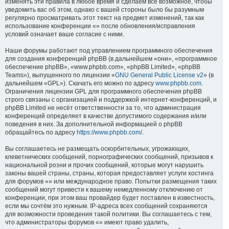
изменять эти правила в любое время и сделаем всё возможное, чтобы
уведомить вас об этом, однако с вашей стороны было бы разумным
регулярно просматривать этот текст на предмет изменений, так как
использование конференции «» после обновления/исправления
условий означает ваше согласие с ними.
Наши форумы работают под управлением программного обеспечения
для создания конференций phpBB (в дальнейшем «они», «программное
обеспечение phpBB», «www.phpbb.com», «phpBB Limited», «phpBB
Teams»), выпущенного по лицензии «
GNU General Public License v2
» (в
дальнейшем «GPL»). Скачать его можно по адресу
www.phpbb.com
.
Ограничения лицензии GPL для программного обеспечения phpBB
строго связаны с организацией и поддержкой интернет-конференций, и
phpBB Limited не несёт ответственности за то, что администрация
конференций определяет в качестве допустимого содержания и/или
поведения в них. За дополнительной информацией о phpBB
обращайтесь по адресу
https://www.phpbb.com/
.
Вы соглашаетесь не размещать оскорбительных, угрожающих,
клеветнических сообщений, порнографических сообщений, призывов к
национальной розни и прочих сообщений, которые могут нарушить
законы вашей страны, страны, которая предоставляет услуги хостинга
для форумов «» или международное право. Попытки размещения таких
сообщений могут привести к вашему немедленному отключению от
конференции, при этом ваш провайдер будет поставлен в известность,
если мы сочтём это нужным. IP-адреса всех сообщений сохраняются
для возможности проведения такой политики. Вы соглашаетесь с тем,
что администраторы форумов «» имеют право удалить,