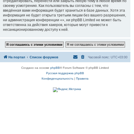
отредактировать, перенести или закрыть любую тему в любое время по
своему усмотрению. Как пользователь вы согласны с тем, что
введённая вами информация будет храниться в базе данных. Хотя эта
информация не будет открыта третьим лицам без вашего разрешения,
ни администрация конференции «», ни phpBB Limited не может быть
ответственна за действия хакеров, которые могут привести к
несанкционированному доступу к ней.
На портал
Список форумов
Часовой пояс:
UTC+03:00
Создано на основе
phpBB
® Forum Software © phpBB Limited
Русская поддержка phpBB
Конфиденциальность
|
Правила