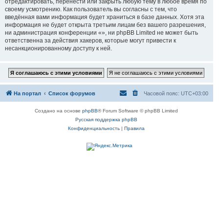
отредактировать, перенести или закрыть любую тему в любое время по
своему усмотрению. Как пользователь вы согласны с тем, что
введённая вами информация будет храниться в базе данных. Хотя эта
информация не будет открыта третьим лицам без вашего разрешения,
ни администрация конференции «», ни phpBB Limited не может быть
ответственна за действия хакеров, которые могут привести к
несанкционированному доступу к ней.
На портал
Список форумов
Часовой пояс:
UTC+03:00
Создано на основе
phpBB
® Forum Software © phpBB Limited
Русская поддержка phpBB
Конфиденциальность
|
Правила