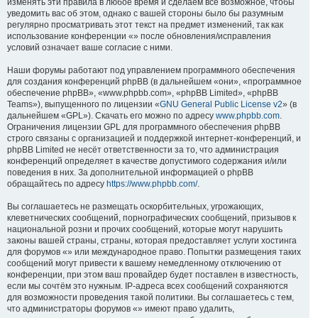
изменять эти правила в любое время и сделаем всё возможное, чтобы
уведомить вас об этом, однако с вашей стороны было бы разумным
регулярно просматривать этот текст на предмет изменений, так как
использование конференции «» после обновления/исправления
условий означает ваше согласие с ними.
Наши форумы работают под управлением программного обеспечения
для создания конференций phpBB (в дальнейшем «они», «программное
обеспечение phpBB», «www.phpbb.com», «phpBB Limited», «phpBB
Teams»), выпущенного по лицензии «
GNU General Public License v2
» (в
дальнейшем «GPL»). Скачать его можно по адресу
www.phpbb.com
.
Ограничения лицензии GPL для программного обеспечения phpBB
строго связаны с организацией и поддержкой интернет-конференций, и
phpBB Limited не несёт ответственности за то, что администрация
конференций определяет в качестве допустимого содержания и/или
поведения в них. За дополнительной информацией о phpBB
обращайтесь по адресу
https://www.phpbb.com/
.
Вы соглашаетесь не размещать оскорбительных, угрожающих,
клеветнических сообщений, порнографических сообщений, призывов к
национальной розни и прочих сообщений, которые могут нарушить
законы вашей страны, страны, которая предоставляет услуги хостинга
для форумов «» или международное право. Попытки размещения таких
сообщений могут привести к вашему немедленному отключению от
конференции, при этом ваш провайдер будет поставлен в известность,
если мы сочтём это нужным. IP-адреса всех сообщений сохраняются
для возможности проведения такой политики. Вы соглашаетесь с тем,
что администраторы форумов «» имеют право удалить,