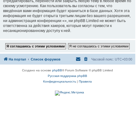
отредактировать, перенести или закрыть любую тему в любое время по
своему усмотрению. Как пользователь вы согласны с тем, что
введённая вами информация будет храниться в базе данных. Хотя эта
информация не будет открыта третьим лицам без вашего разрешения,
ни администрация конференции «», ни phpBB Limited не может быть
ответственна за действия хакеров, которые могут привести к
несанкционированному доступу к ней.
На портал
Список форумов
Часовой пояс:
UTC+03:00
Создано на основе
phpBB
® Forum Software © phpBB Limited
Русская поддержка phpBB
Конфиденциальность
|
Правила