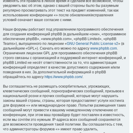
изменять эти правила в любое время и сделаем всё возможное, чтобы
уведомить вас об этом, однако с вашей стороны было бы разумным
регулярно просматривать этот текст на предмет изменений, так как
использование конференции «» после обновления/исправления
условий означает ваше согласие с ними.
Наши форумы работают под управлением программного обеспечения
для создания конференций phpBB (в дальнейшем «они», «программное
обеспечение phpBB», «www.phpbb.com», «phpBB Limited», «phpBB
Teams»), выпущенного по лицензии «
GNU General Public License v2
» (в
дальнейшем «GPL»). Скачать его можно по адресу
www.phpbb.com
.
Ограничения лицензии GPL для программного обеспечения phpBB
строго связаны с организацией и поддержкой интернет-конференций, и
phpBB Limited не несёт ответственности за то, что администрация
конференций определяет в качестве допустимого содержания и/или
поведения в них. За дополнительной информацией о phpBB
обращайтесь по адресу
https://www.phpbb.com/
.
Вы соглашаетесь не размещать оскорбительных, угрожающих,
клеветнических сообщений, порнографических сообщений, призывов к
национальной розни и прочих сообщений, которые могут нарушить
законы вашей страны, страны, которая предоставляет услуги хостинга
для форумов «» или международное право. Попытки размещения таких
сообщений могут привести к вашему немедленному отключению от
конференции, при этом ваш провайдер будет поставлен в известность,
если мы сочтём это нужным. IP-адреса всех сообщений сохраняются
для возможности проведения такой политики. Вы соглашаетесь с тем,
что администраторы форумов «» имеют право удалить,