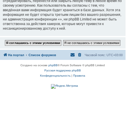
отредактировать, перенести или закрыть любую тему в любое время по
своему усмотрению. Как пользователь вы согласны с тем, что
введённая вами информация будет храниться в базе данных. Хотя эта
информация не будет открыта третьим лицам без вашего разрешения,
ни администрация конференции «», ни phpBB Limited не может быть
ответственна за действия хакеров, которые могут привести к
несанкционированному доступу к ней.
На портал
Список форумов
Часовой пояс:
UTC+03:00
Создано на основе
phpBB
® Forum Software © phpBB Limited
Русская поддержка phpBB
Конфиденциальность
|
Правила