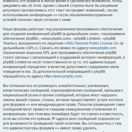
изменять эти правила в любое время и сделаем всё возможное, чтобы
уведомить вас об этом, однако с вашей стороны было бы разумным
регулярно просматривать этот текст на предмет изменений, так как
использование конференции «» после обновления/исправления
условий означает ваше согласие с ними.
Наши форумы работают под управлением программного обеспечения
для создания конференций phpBB (в дальнейшем «они», «программное
обеспечение phpBB», «www.phpbb.com», «phpBB Limited», «phpBB
Teams»), выпущенного по лицензии «
GNU General Public License v2
» (в
дальнейшем «GPL»). Скачать его можно по адресу
www.phpbb.com
.
Ограничения лицензии GPL для программного обеспечения phpBB
строго связаны с организацией и поддержкой интернет-конференций, и
phpBB Limited не несёт ответственности за то, что администрация
конференций определяет в качестве допустимого содержания и/или
поведения в них. За дополнительной информацией о phpBB
обращайтесь по адресу
https://www.phpbb.com/
.
Вы соглашаетесь не размещать оскорбительных, угрожающих,
клеветнических сообщений, порнографических сообщений, призывов к
национальной розни и прочих сообщений, которые могут нарушить
законы вашей страны, страны, которая предоставляет услуги хостинга
для форумов «» или международное право. Попытки размещения таких
сообщений могут привести к вашему немедленному отключению от
конференции, при этом ваш провайдер будет поставлен в известность,
если мы сочтём это нужным. IP-адреса всех сообщений сохраняются
для возможности проведения такой политики. Вы соглашаетесь с тем,
что администраторы форумов «» имеют право удалить,