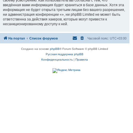
своему усмотрению. Как пользователь вы согласны с тем, что
введённая вами информация будет храниться в базе данных. Хотя эта
информация не будет открыта третьим лицам без вашего разрешения,
ни администрация конференции «», ни phpBB Limited не может быть
ответственна за действия хакеров, которые могут привести к
несанкционированному доступу к ней.
На портал
Список форумов
Часовой пояс:
UTC+03:00
Создано на основе
phpBB
® Forum Software © phpBB Limited
Русская поддержка phpBB
Конфиденциальность
|
Правила