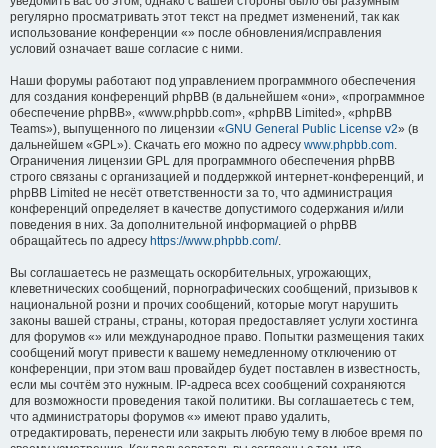
уведомить вас об этом, однако с вашей стороны было бы разумным
регулярно просматривать этот текст на предмет изменений, так как
использование конференции «» после обновления/исправления
условий означает ваше согласие с ними.
Наши форумы работают под управлением программного обеспечения
для создания конференций phpBB (в дальнейшем «они», «программное
обеспечение phpBB», «www.phpbb.com», «phpBB Limited», «phpBB
Teams»), выпущенного по лицензии «
GNU General Public License v2
» (в
дальнейшем «GPL»). Скачать его можно по адресу
www.phpbb.com
.
Ограничения лицензии GPL для программного обеспечения phpBB
строго связаны с организацией и поддержкой интернет-конференций, и
phpBB Limited не несёт ответственности за то, что администрация
конференций определяет в качестве допустимого содержания и/или
поведения в них. За дополнительной информацией о phpBB
обращайтесь по адресу
https://www.phpbb.com/
.
Вы соглашаетесь не размещать оскорбительных, угрожающих,
клеветнических сообщений, порнографических сообщений, призывов к
национальной розни и прочих сообщений, которые могут нарушить
законы вашей страны, страны, которая предоставляет услуги хостинга
для форумов «» или международное право. Попытки размещения таких
сообщений могут привести к вашему немедленному отключению от
конференции, при этом ваш провайдер будет поставлен в известность,
если мы сочтём это нужным. IP-адреса всех сообщений сохраняются
для возможности проведения такой политики. Вы соглашаетесь с тем,
что администраторы форумов «» имеют право удалить,
отредактировать, перенести или закрыть любую тему в любое время по