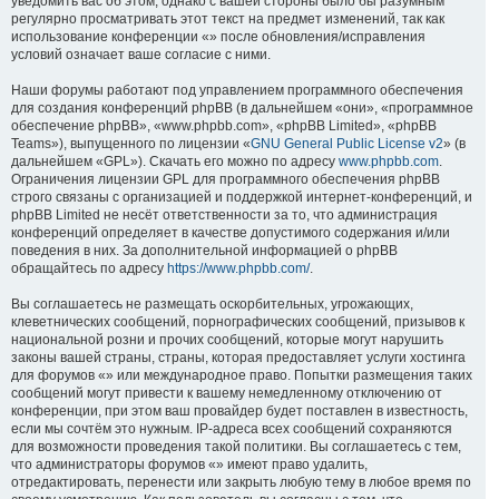
уведомить вас об этом, однако с вашей стороны было бы разумным
регулярно просматривать этот текст на предмет изменений, так как
использование конференции «» после обновления/исправления
условий означает ваше согласие с ними.
Наши форумы работают под управлением программного обеспечения
для создания конференций phpBB (в дальнейшем «они», «программное
обеспечение phpBB», «www.phpbb.com», «phpBB Limited», «phpBB
Teams»), выпущенного по лицензии «
GNU General Public License v2
» (в
дальнейшем «GPL»). Скачать его можно по адресу
www.phpbb.com
.
Ограничения лицензии GPL для программного обеспечения phpBB
строго связаны с организацией и поддержкой интернет-конференций, и
phpBB Limited не несёт ответственности за то, что администрация
конференций определяет в качестве допустимого содержания и/или
поведения в них. За дополнительной информацией о phpBB
обращайтесь по адресу
https://www.phpbb.com/
.
Вы соглашаетесь не размещать оскорбительных, угрожающих,
клеветнических сообщений, порнографических сообщений, призывов к
национальной розни и прочих сообщений, которые могут нарушить
законы вашей страны, страны, которая предоставляет услуги хостинга
для форумов «» или международное право. Попытки размещения таких
сообщений могут привести к вашему немедленному отключению от
конференции, при этом ваш провайдер будет поставлен в известность,
если мы сочтём это нужным. IP-адреса всех сообщений сохраняются
для возможности проведения такой политики. Вы соглашаетесь с тем,
что администраторы форумов «» имеют право удалить,
отредактировать, перенести или закрыть любую тему в любое время по