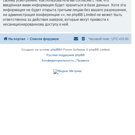
своему усмотрению. Как пользователь вы согласны с тем, что
введённая вами информация будет храниться в базе данных. Хотя эта
информация не будет открыта третьим лицам без вашего разрешения,
ни администрация конференции «», ни phpBB Limited не может быть
ответственна за действия хакеров, которые могут привести к
несанкционированному доступу к ней.
На портал
Список форумов
Часовой пояс:
UTC+03:00
Создано на основе
phpBB
® Forum Software © phpBB Limited
Русская поддержка phpBB
Конфиденциальность
|
Правила