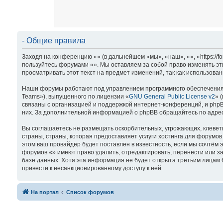
- Общие правила
Заходя на конференцию «» (в дальнейшем «мы», «наш», «», «https://f
пользуйтесь форумами «». Мы оставляем за собой право изменять эт
просматривать этот текст на предмет изменений, так как использова
Наши форумы работают под управлением программного обеспечения 
Teams»), выпущенного по лицензии «
GNU General Public License v2
» 
связаны с организацией и поддержкой интернет-конференций, и phpBB
них. За дополнительной информацией о phpBB обращайтесь по адре
Вы соглашаетесь не размещать оскорбительных, угрожающих, клевет
страны, страны, которая предоставляет услуги хостинга для форум
этом ваш провайдер будет поставлен в известность, если мы сочтём 
форумов «» имеют право удалить, отредактировать, перенести или за
базе данных. Хотя эта информация не будет открыта третьим лицам б
привести к несанкционированному доступу к ней.
На портал
Список форумов