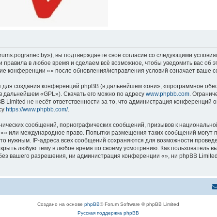
orums.pogranec.by»), вы подтверждаете своё согласие со следующими условиям
и правила в любое время и сделаем всё возможное, чтобы уведомить вас об 
ние конференции «» после обновления/исправления условий означает ваше со
для создания конференций phpBB (в дальнейшем «они», «программное обес
(в дальнейшем «GPL»). Скачать его можно по адресу
www.phpbb.com
. Огранич
 Limited не несёт ответственности за то, что администрация конференций о
су
https://www.phpbb.com/
.
нических сообщений, порнографических сообщений, призывов к национальной
ов «» или международное право. Попытки размещения таких сообщений могут
это нужным. IP-адреса всех сообщений сохраняются для возможности проведе
крыть любую тему в любое время по своему усмотрению. Как пользователь вы
ез вашего разрешения, ни администрация конференции «», ни phpBB Limited 
Создано на основе
phpBB
® Forum Software © phpBB Limited
Русская поддержка phpBB