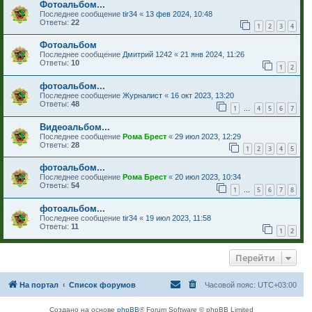
Фотоальбом...
Последнее сообщение
tir34
«
13 фев 2024, 10:48
Ответы:
22
1
2
3
4
Фотоальбом
Последнее сообщение
Дмитрий 1242
«
21 янв 2024, 11:26
Ответы:
10
1
2
фотоальбом...
Последнее сообщение
Журналист
«
16 окт 2023, 13:20
Ответы:
48
1
4
5
6
7
…
Видеоальбом...
Последнее сообщение
Рома Брест
«
29 июл 2023, 12:29
Ответы:
28
1
2
3
4
5
фотоальбом...
Последнее сообщение
Рома Брест
«
20 июл 2023, 10:34
Ответы:
54
1
5
6
7
8
…
фотоальбом...
Последнее сообщение
tir34
«
19 июл 2023, 11:58
Ответы:
11
1
2
Перейти
На портал
Список форумов
Часовой пояс:
UTC+03:00
Создано на основе
phpBB
® Forum Software © phpBB Limited