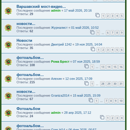
Варшавский мост-видео...
Последнее сообщение
admin
«
17 май 2026, 20:16
Ответы:
29
1
2
3
4
5
новости...
Последнее сообщение
Журналист
«
01 май 2026, 10:52
Ответы:
62
1
6
7
8
9
…
Новости
Последнее сообщение
Дмитрий 1242
«
19 ноя 2025, 14:04
Ответы:
35
1
2
3
4
5
6
фотоальбом...
Последнее сообщение
Рома Брест
«
07 ноя 2025, 18:59
Ответы:
108
1
13
14
15
16
…
фотоальбом...
Последнее сообщение
Алехин
«
12 сен 2025, 17:09
Ответы:
215
1
28
29
30
31
…
новости...
Последнее сообщение
Graniza2014
«
15 май 2025, 15:09
Ответы:
67
1
7
8
9
10
…
Фотоальбом
Последнее сообщение
admin
«
28 апр 2025, 17:12
Ответы:
24
1
2
3
4
фотоальбом...
Последнее сообщение
Олег Н14
«
06 фев 2025, 00:57