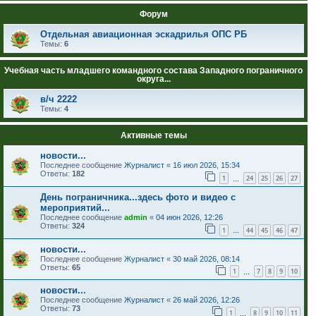
Форум
Отдельная авиационная эскадрилья ОПС РБ
Темы:
6
Учебная часть младшего командного состава Западного пограничного
округа...
в/ч 2222
Темы:
4
Активные темы
новости...
Последнее сообщение
Журналист
«
16 июл 2026, 15:34
Ответы:
182
1
24
25
26
27
…
День пограничника...здесь фото и видео с
мероприятий...
Последнее сообщение
admin
«
04 июн 2026, 12:26
Ответы:
324
1
44
45
46
47
…
новости...
Последнее сообщение
Журналист
«
30 май 2026, 08:14
Ответы:
65
1
7
8
9
10
…
новости...
Последнее сообщение
Журналист
«
26 май 2026, 12:26
Ответы:
73
1
8
9
10
11
…