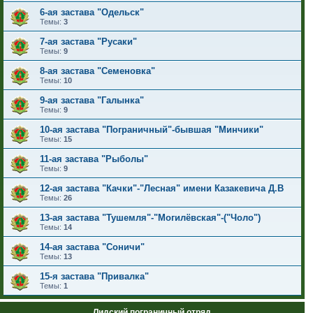
6-ая застава "Одельск"
Темы:
3
7-ая застава "Русаки"
Темы:
9
8-ая застава "Семеновка"
Темы:
10
9-ая застава "Галынка"
Темы:
9
10-ая застава "Пограничный"-бывшая "Минчики"
Темы:
15
11-ая застава "Рыболы"
Темы:
9
12-ая застава "Качки"-"Лесная" имени Казакевича Д.В
Темы:
26
13-ая застава "Тушемля"-"Могилёвская"-("Чоло")
Темы:
14
14-ая застава "Соничи"
Темы:
13
15-я застава "Привалка"
Темы:
1
Лидский пограничный отряд