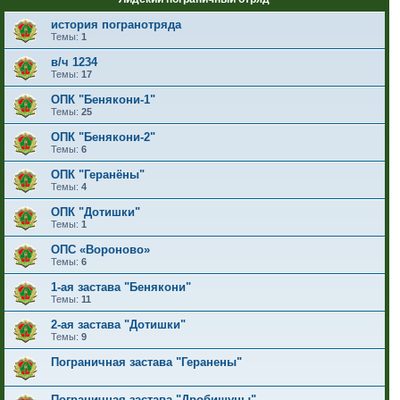
история погранотряда
Темы:
1
в/ч 1234
Темы:
17
ОПК "Бенякони-1"
Темы:
25
ОПК "Бенякони-2"
Темы:
6
ОПК "Геранёны"
Темы:
4
ОПК "Дотишки"
Темы:
1
ОПС «Вороново»
Темы:
6
1-ая застава "Бенякони"
Темы:
11
2-ая застава "Дотишки"
Темы:
9
Пограничная застава "Геранены"
Пограничная застава "Дробишуны"