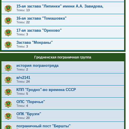
15-ая застава "Липинки" имени А.А. Завидова,
Темы:
13
16-ая застава "Томашовка"
Темы:
22
17-ая застава "Орехово"
Темы:
3
Застава "Мокраны"
Темы:
3
Гродненская пограничная группа
история погранотряда
Темы:
2
в/ч2141
Темы:
24
КПП "Гродно"-во времена СССР
Темы:
5
ОПС "Поречье"
Темы:
4
ОПК "Брузги"
Темы:
20
пограничный пост "Бершты"