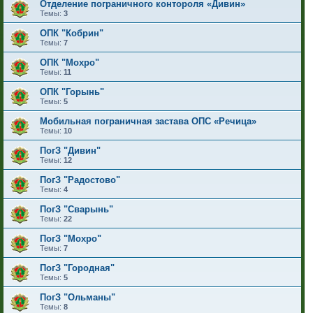
Отделение пограничного контороля «Дивин»
Темы:
3
ОПК "Кобрин"
Темы:
7
ОПК "Мохро"
Темы:
11
ОПК "Горынь"
Темы:
5
Мобильная пограничная застава ОПС «Речица»
Темы:
10
ПогЗ "Дивин"
Темы:
12
ПогЗ "Радостово"
Темы:
4
ПогЗ "Сварынь"
Темы:
22
ПогЗ "Мохро"
Темы:
7
ПогЗ "Городная"
Темы:
5
ПогЗ "Ольманы"
Темы:
8