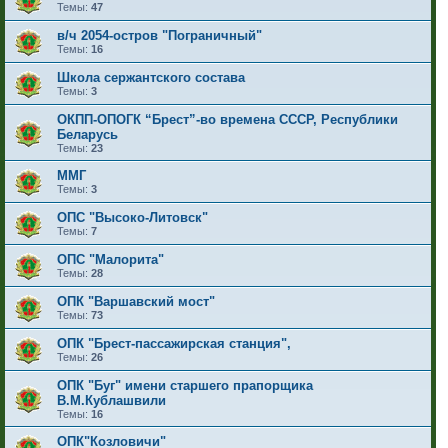
Темы:
47
в/ч 2054-остров "Пограничный"
Темы:
16
Школа сержантского состава
Темы:
3
ОКПП-ОПОГК “Брест”-во времена СССР, Республики
Беларусь
Темы:
23
ММГ
Темы:
3
ОПС "Высоко-Литовск"
Темы:
7
ОПС "Малорита"
Темы:
28
ОПК "Варшавский мост"
Темы:
73
ОПК "Брест-пассажирская станция",
Темы:
26
ОПК "Буг" имени старшего прапорщика
В.М.Кублашвили
Темы:
16
ОПК"Козловичи"