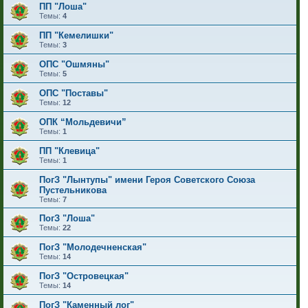
ПП "Лоша"
Темы:
4
ПП "Кемелишки"
Темы:
3
ОПС "Ошмяны"
Темы:
5
ОПС "Поставы"
Темы:
12
ОПК “Мольдевичи”
Темы:
1
ПП "Клевица"
Темы:
1
ПогЗ "Лынтупы" имени Героя Советского Союза
Пустельникова
Темы:
7
ПогЗ "Лоша"
Темы:
22
ПогЗ "Молодечненская"
Темы:
14
ПогЗ "Островецкая"
Темы:
14
ПогЗ "Каменный лог"