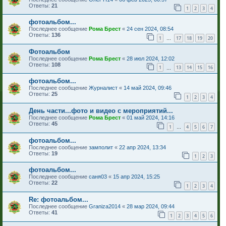
Ответы:
21
1
2
3
4
фотоальбом...
Последнее сообщение
Рома Брест
«
24 сен 2024, 08:54
Ответы:
136
1
17
18
19
20
…
Фотоальбом
Последнее сообщение
Рома Брест
«
28 июл 2024, 12:02
Ответы:
108
1
13
14
15
16
…
фотоальбом...
Последнее сообщение
Журналист
«
14 май 2024, 09:46
Ответы:
25
1
2
3
4
День части...фото и видео с мероприятий...
Последнее сообщение
Рома Брест
«
01 май 2024, 14:16
Ответы:
45
1
4
5
6
7
…
фотоальбом...
Последнее сообщение
замполит
«
22 апр 2024, 13:34
Ответы:
19
1
2
3
фотоальбом...
Последнее сообщение
саня03
«
15 апр 2024, 15:25
Ответы:
22
1
2
3
4
Re: фотоальбом...
Последнее сообщение
Graniza2014
«
28 мар 2024, 09:44
Ответы:
41
1
2
3
4
5
6