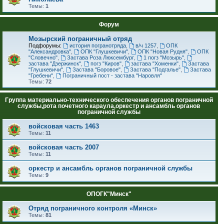
Темы:
1
Форум
Мозырский пограничный отряд
Подфорумы:
история погранотряда
,
в/ч 1257
,
ОПК
"Александровка"
,
ОПК "Глушкевичи"
,
ОПК "Новая Рудня"
,
ОПК
"Словечно"
,
Застава Роза Люксембург
,
1 погз "Мозырь"
,
застава "Дзержинск"
,
погз "Киров"
,
застава "Хоменки"
,
Застава
"Глушкевичи"
,
Застава "Боровое"
,
Застава "Подгалье"
,
Застава
"Гребени"
,
Пограничный пост - застава "Наровля"
Темы:
72
Группа материально-технического обеспечения органов пограничной
службы,рота почетного караула,оркестр и ансамбль органов
пограничной службы
войсковая часть 1463
Темы:
11
войсковая часть 2007
Темы:
11
оркестр и ансамбль органов пограничной службы
Темы:
9
ОПОГК"Минск"
Отряд пограничного контроля «Минск»
Темы:
81