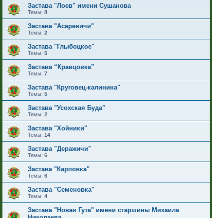
Застава "Лоев" имени Сушанова
Темы:
8
Застава "Асаревичи"
Темы:
2
Застава "Глыбоцкое"
Темы:
5
Застава “Кравцовка”
Темы:
7
Застава "Круговец-калинина"
Темы:
5
Застава "Усохская Буда"
Темы:
2
Застава "Хойники"
Темы:
14
Застава "Деражичи"
Темы:
6
Застава "Карповка"
Темы:
6
Застава "Семеновка"
Темы:
4
Застава "Новая Гута" имени старшины Михаила
Николаева