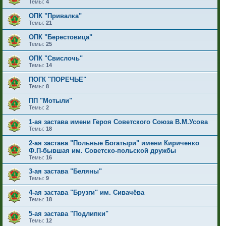
Темы:
4
ОПК "Привалка"
Темы:
21
ОПК "Берестовица"
Темы:
25
ОПК "Свислочь"
Темы:
14
ПОГК "ПОРЕЧЬЕ"
Темы:
8
ПП "Мотыли"
Темы:
2
1-ая застава имени Героя Советского Союза В.М.Усова
Темы:
18
2-ая застава "Польные Богатыри" имени Кириченко
Ф.П-бывшая им. Советско-польской дружбы
Темы:
16
3-ая застава "Беляны"
Темы:
9
4-ая застава "Брузги" им. Сивачёва
Темы:
18
5-ая застава "Подлипки"
Темы:
12