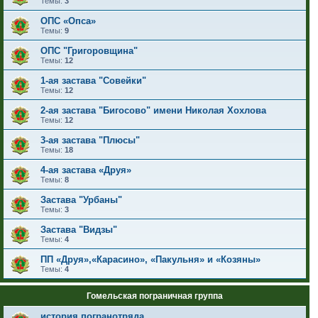
Темы:
3
ОПС «Опса»
Темы:
9
ОПС "Григоровщина"
Темы:
12
1-ая застава "Совейки"
Темы:
12
2-ая застава "Бигосово" имени Николая Хохлова
Темы:
12
3-ая застава "Плюсы"
Темы:
18
4-ая застава «Друя»
Темы:
8
Застава "Урбаны"
Темы:
3
Застава "Видзы"
Темы:
4
ПП «Друя»,«Карасино», «Пакульня» и «Козяны»
Темы:
4
Гомельская пограничная группа
история погранотряда