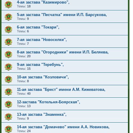
4-ая застава "Казимирово",
Темы:
18
5-ая застава "Песчатка" имени И.П. Барсукова,
Темы:
9
6-ая застава "Токари",
Темы:
6
7-ая застава "Новоселки",
Темы:
7
8-ая застава "Огородники" имени И.П. Беляева,
Темы:
20
9-ая застава "Теребунь",
Темы:
15
10-ая застава "Козловичи",
Темы:
8
11-ая застава "Брест" имени А.М. Кижеватова,
Темы:
40
12-застава "Котельня-Боярская",
Темы:
13
13-ая застава "Знаменка",
Темы:
9
14-ая застава "Домачево" имени А.А. Новикова,
Темы:
24