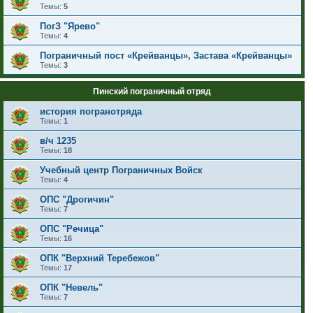
Темы:
5
ПогЗ "Ярево"
Темы:
4
Пограничный пост «Крейванцы», Застава «Крейванцы»
Темы:
3
Пинский пограничный отряд
история погранотряда
Темы:
1
в/ч 1235
Темы:
18
Учебный центр Пограничных Войск
Темы:
4
ОПС "Дрогичин"
Темы:
7
ОПС "Речица"
Темы:
16
ОПК "Верхний Теребежов"
Темы:
17
ОПК "Невель"
Темы:
7