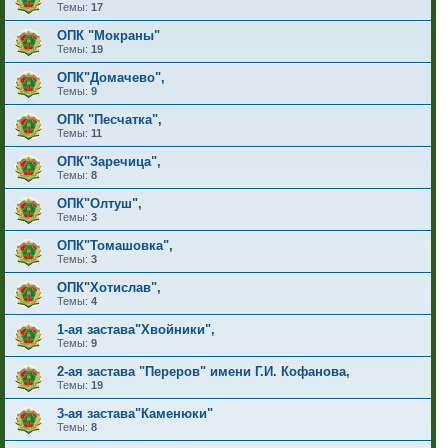
Темы:
17
ОПК "Мокраны"
Темы:
19
ОПК"Домачево",
Темы:
9
ОПК "Песчатка",
Темы:
11
ОПК"Заречица",
Темы:
8
ОПК"Олтуш",
Темы:
3
ОПК"Томашовка",
Темы:
3
ОПК"Хотислав",
Темы:
4
1-ая застава"Хвойники",
Темы:
9
2-ая застава "Переров" имени Г.И. Кофанова,
Темы:
19
3-ая застава"Каменюки"
Темы:
8