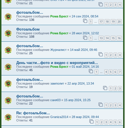
Ответы:
21
1
2
3
4
фотоальбом...
Последнее сообщение
Рома Брест
«
24 сен 2024, 08:54
Ответы:
136
1
17
18
19
20
…
Фотоальбом
Последнее сообщение
Рома Брест
«
28 июл 2024, 12:02
Ответы:
108
1
13
14
15
16
…
фотоальбом...
Последнее сообщение
Журналист
«
14 май 2024, 09:46
Ответы:
25
1
2
3
4
День части...фото и видео с мероприятий...
Последнее сообщение
Рома Брест
«
01 май 2024, 14:16
Ответы:
45
1
4
5
6
7
…
фотоальбом...
Последнее сообщение
замполит
«
22 апр 2024, 13:34
Ответы:
19
1
2
3
фотоальбом...
Последнее сообщение
саня03
«
15 апр 2024, 15:25
Ответы:
22
1
2
3
4
Re: фотоальбом...
Последнее сообщение
Graniza2014
«
28 мар 2024, 09:44
Ответы:
41
1
2
3
4
5
6