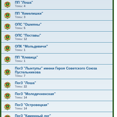
ПП "Лоша"
Темы:
4
ПП "Кемелишки"
Темы:
3
ОПС "Ошмяны"
Темы:
5
ОПС "Поставы"
Темы:
12
ОПК “Мольдевичи”
Темы:
1
ПП "Клевица"
Темы:
1
ПогЗ "Лынтупы" имени Героя Советского Союза
Пустельникова
Темы:
7
ПогЗ "Лоша"
Темы:
22
ПогЗ "Молодечненская"
Темы:
14
ПогЗ "Островецкая"
Темы:
14
ПогЗ "Каменный лог"