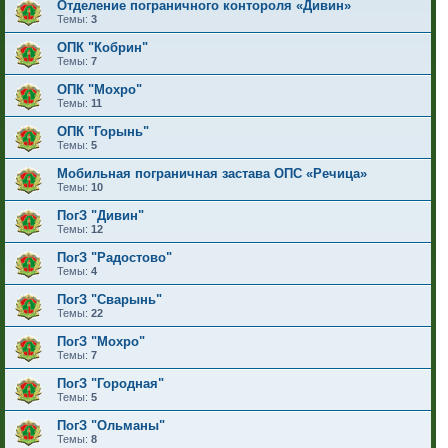
Отделение пограничного контороля «Дивин»
Темы:
3
ОПК "Кобрин"
Темы:
7
ОПК "Мохро"
Темы:
11
ОПК "Горынь"
Темы:
5
Мобильная пограничная застава ОПС «Речица»
Темы:
10
ПогЗ "Дивин"
Темы:
12
ПогЗ "Радостово"
Темы:
4
ПогЗ "Сварынь"
Темы:
22
ПогЗ "Мохро"
Темы:
7
ПогЗ "Городная"
Темы:
5
ПогЗ "Ольманы"
Темы:
8