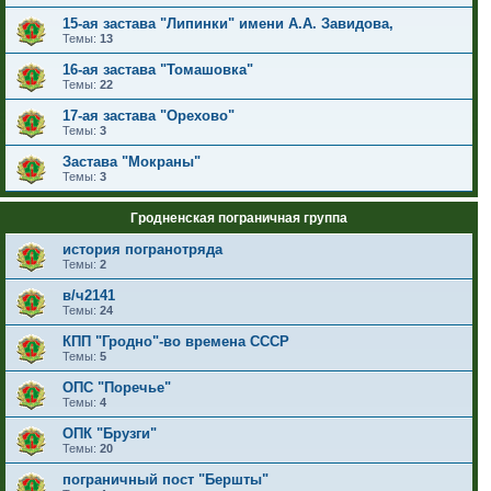
15-ая застава "Липинки" имени А.А. Завидова,
Темы:
13
16-ая застава "Томашовка"
Темы:
22
17-ая застава "Орехово"
Темы:
3
Застава "Мокраны"
Темы:
3
Гродненская пограничная группа
история погранотряда
Темы:
2
в/ч2141
Темы:
24
КПП "Гродно"-во времена СССР
Темы:
5
ОПС "Поречье"
Темы:
4
ОПК "Брузги"
Темы:
20
пограничный пост "Бершты"