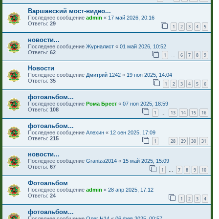
Варшавский мост-видео...
Последнее сообщение
admin
«
17 май 2026, 20:16
Ответы:
29
1
2
3
4
5
новости...
Последнее сообщение
Журналист
«
01 май 2026, 10:52
Ответы:
62
1
6
7
8
9
…
Новости
Последнее сообщение
Дмитрий 1242
«
19 ноя 2025, 14:04
Ответы:
35
1
2
3
4
5
6
фотоальбом...
Последнее сообщение
Рома Брест
«
07 ноя 2025, 18:59
Ответы:
108
1
13
14
15
16
…
фотоальбом...
Последнее сообщение
Алехин
«
12 сен 2025, 17:09
Ответы:
215
1
28
29
30
31
…
новости...
Последнее сообщение
Graniza2014
«
15 май 2025, 15:09
Ответы:
67
1
7
8
9
10
…
Фотоальбом
Последнее сообщение
admin
«
28 апр 2025, 17:12
Ответы:
24
1
2
3
4
фотоальбом...
Последнее сообщение
Олег Н14
«
06 фев 2025, 00:57