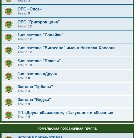
Темы:
3
ОПС «Опса»
Темы:
9
ОПС "Григоровщина"
Темы:
12
1-ая застава "Совейки"
Темы:
12
2-ая застава "Бигосово" имени Николая Хохлова
Темы:
12
3-ая застава "Плюсы"
Темы:
18
4-ая застава «Друя»
Темы:
8
Застава "Урбаны"
Темы:
3
Застава "Видзы"
Темы:
4
ПП «Друя»,«Карасино», «Пакульня» и «Козяны»
Темы:
4
Гомельская пограничная группа
история погранотряда