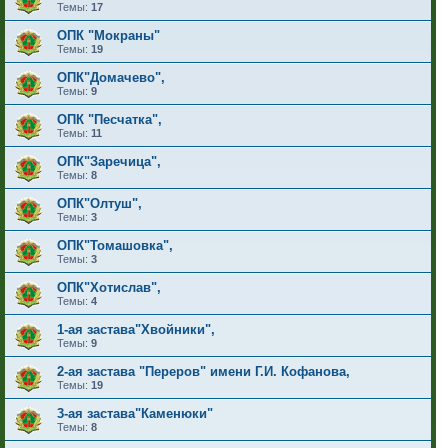
Темы:
17
ОПК "Мокраны"
Темы:
19
ОПК"Домачево",
Темы:
9
ОПК "Песчатка",
Темы:
11
ОПК"Заречица",
Темы:
8
ОПК"Олтуш",
Темы:
3
ОПК"Томашовка",
Темы:
3
ОПК"Хотислав",
Темы:
4
1-ая застава"Хвойники",
Темы:
9
2-ая застава "Переров" имени Г.И. Кофанова,
Темы:
19
3-ая застава"Каменюки"
Темы:
8