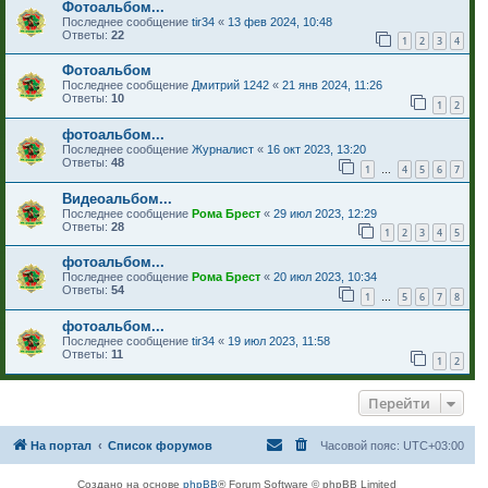
Фотоальбом...
Последнее сообщение
tir34
«
13 фев 2024, 10:48
Ответы:
22
1
2
3
4
Фотоальбом
Последнее сообщение
Дмитрий 1242
«
21 янв 2024, 11:26
Ответы:
10
1
2
фотоальбом...
Последнее сообщение
Журналист
«
16 окт 2023, 13:20
Ответы:
48
1
4
5
6
7
…
Видеоальбом...
Последнее сообщение
Рома Брест
«
29 июл 2023, 12:29
Ответы:
28
1
2
3
4
5
фотоальбом...
Последнее сообщение
Рома Брест
«
20 июл 2023, 10:34
Ответы:
54
1
5
6
7
8
…
фотоальбом...
Последнее сообщение
tir34
«
19 июл 2023, 11:58
Ответы:
11
1
2
Перейти
На портал
Список форумов
Часовой пояс:
UTC+03:00
Создано на основе
phpBB
® Forum Software © phpBB Limited