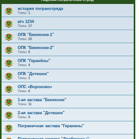
история погранотряда
Темы:
1
в/ч 1234
Темы:
17
ОПК "Бенякони-1"
Темы:
25
ОПК "Бенякони-2"
Темы:
6
ОПК "Геранёны"
Темы:
4
ОПК "Дотишки"
Темы:
1
ОПС «Вороново»
Темы:
6
1-ая застава "Бенякони"
Темы:
11
2-ая застава "Дотишки"
Темы:
9
Пограничная застава "Геранены"
Пограничная застава "Дробишуны"