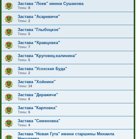
Застава "Лоев" имени Сушанова
Темы:
8
Застава "Асаревичи"
Темы:
2
Застава "Глыбоцкое"
Темы:
5
Застава “Кравцовка”
Темы:
7
Застава "Круговец-калинина"
Темы:
5
Застава "Усохская Буда"
Темы:
2
Застава "Хойники"
Темы:
14
Застава "Деражичи"
Темы:
6
Застава "Карповка"
Темы:
6
Застава "Семеновка"
Темы:
4
Застава "Новая Гута" имени старшины Михаила
Николаева