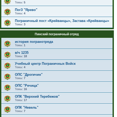
Темы:
5
ПогЗ "Ярево"
Темы:
4
Пограничный пост «Крейванцы», Застава «Крейванцы»
Темы:
3
Пинский пограничный отряд
история погранотряда
Темы:
1
в/ч 1235
Темы:
18
Учебный центр Пограничных Войск
Темы:
4
ОПС "Дрогичин"
Темы:
7
ОПС "Речица"
Темы:
16
ОПК "Верхний Теребежов"
Темы:
17
ОПК "Невель"
Темы:
7