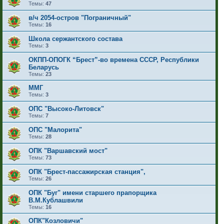
Темы:
47
в/ч 2054-остров "Пограничный"
Темы:
16
Школа сержантского состава
Темы:
3
ОКПП-ОПОГК “Брест”-во времена СССР, Республики
Беларусь
Темы:
23
ММГ
Темы:
3
ОПС "Высоко-Литовск"
Темы:
7
ОПС "Малорита"
Темы:
28
ОПК "Варшавский мост"
Темы:
73
ОПК "Брест-пассажирская станция",
Темы:
26
ОПК "Буг" имени старшего прапорщика
В.М.Кублашвили
Темы:
16
ОПК"Козловичи"