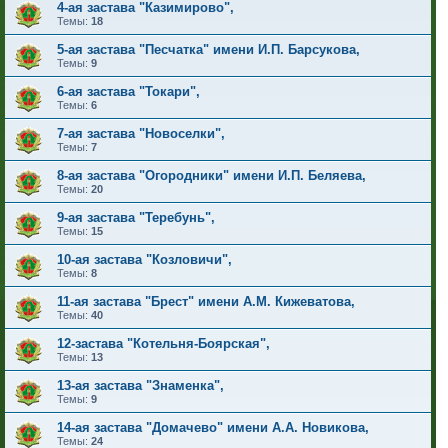
4-ая застава "Казимирово",
Темы:
18
5-ая застава "Песчатка" имени И.П. Барсукова,
Темы:
9
6-ая застава "Токари",
Темы:
6
7-ая застава "Новоселки",
Темы:
7
8-ая застава "Огородники" имени И.П. Беляева,
Темы:
20
9-ая застава "Теребунь",
Темы:
15
10-ая застава "Козловичи",
Темы:
8
11-ая застава "Брест" имени А.М. Кижеватова,
Темы:
40
12-застава "Котельня-Боярская",
Темы:
13
13-ая застава "Знаменка",
Темы:
9
14-ая застава "Домачево" имени А.А. Новикова,
Темы:
24