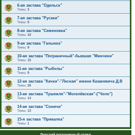
6-ая застава "Одельск"
Темы:
3
7-ая застава "Русаки"
Темы:
9
8-ая застава "Семеновка"
Темы:
10
9-ая застава "Галынка"
Темы:
9
10-ая застава "Пограничный"-бывшая "Минчики"
Темы:
15
11-ая застава "Рыболы"
Темы:
9
12-ая застава "Качки"-"Лесная" имени Казакевича Д.В
Темы:
26
13-ая застава "Тушемля"-"Могилёвская"-("Чоло")
Темы:
14
14-ая застава "Соничи"
Темы:
13
15-я застава "Привалка"
Темы:
1
Лидский пограничный отряд