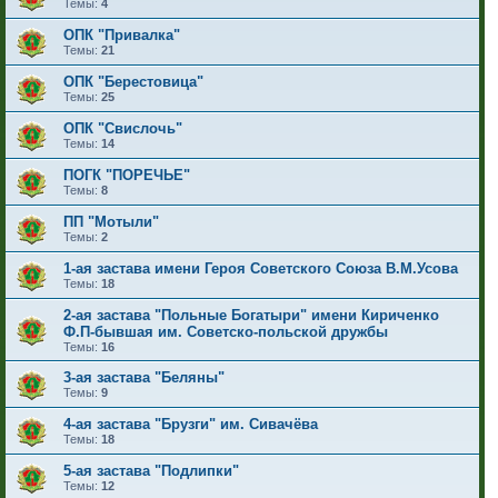
Темы:
4
ОПК "Привалка"
Темы:
21
ОПК "Берестовица"
Темы:
25
ОПК "Свислочь"
Темы:
14
ПОГК "ПОРЕЧЬЕ"
Темы:
8
ПП "Мотыли"
Темы:
2
1-ая застава имени Героя Советского Союза В.М.Усова
Темы:
18
2-ая застава "Польные Богатыри" имени Кириченко
Ф.П-бывшая им. Советско-польской дружбы
Темы:
16
3-ая застава "Беляны"
Темы:
9
4-ая застава "Брузги" им. Сивачёва
Темы:
18
5-ая застава "Подлипки"
Темы:
12