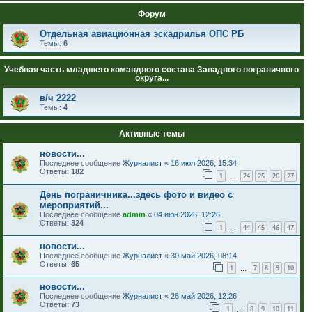
Форум
Отдельная авиационная эскадрилья ОПС РБ
Темы:
6
Учебная часть младшего командного состава Западного пограничного
округа...
в/ч 2222
Темы:
4
Активные темы
новости...
Последнее сообщение
Журналист
«
16 июл 2026, 15:34
Ответы:
182
1
24
25
26
27
…
День пограничника...здесь фото и видео с
мероприятий...
Последнее сообщение
admin
«
04 июн 2026, 12:26
Ответы:
324
1
44
45
46
47
…
новости...
Последнее сообщение
Журналист
«
30 май 2026, 08:14
Ответы:
65
1
7
8
9
10
…
новости...
Последнее сообщение
Журналист
«
26 май 2026, 12:26
Ответы:
73
1
8
9
10
11
…