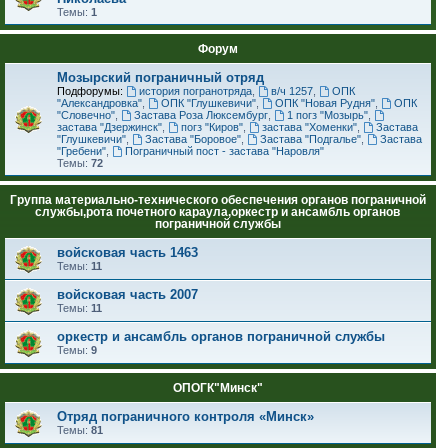
Темы:
1
Форум
Мозырский пограничный отряд
Подфорумы:
история погранотряда
,
в/ч 1257
,
ОПК
"Александровка"
,
ОПК "Глушкевичи"
,
ОПК "Новая Рудня"
,
ОПК
"Словечно"
,
Застава Роза Люксембург
,
1 погз "Мозырь"
,
застава "Дзержинск"
,
погз "Киров"
,
застава "Хоменки"
,
Застава
"Глушкевичи"
,
Застава "Боровое"
,
Застава "Подгалье"
,
Застава
"Гребени"
,
Пограничный пост - застава "Наровля"
Темы:
72
Группа материально-технического обеспечения органов пограничной
службы,рота почетного караула,оркестр и ансамбль органов
пограничной службы
войсковая часть 1463
Темы:
11
войсковая часть 2007
Темы:
11
оркестр и ансамбль органов пограничной службы
Темы:
9
ОПОГК"Минск"
Отряд пограничного контроля «Минск»
Темы:
81