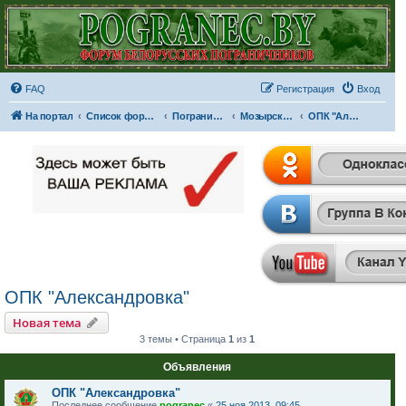
FAQ
Регистрация
Вход
На портал
Список форумов
Пограничные отряды и части
Мозырский пограничный отряд
ОПК "Александровка"
ОПК "Александровка"
Новая тема
3 темы • Страница
1
из
1
Объявления
ОПК "Александровка"
Последнее сообщение
pogranec
«
25 ноя 2013, 09:45