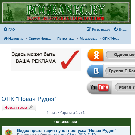
FAQ
Регистрация
Вход
На портал
Список форумов
Пограничные отряды и части
Мозырский пограничный отряд
ОПК "Новая Рудня"
ОПК "Новая Рудня"
Новая тема
4 темы • Страница
1
из
1
Объявления
Видео презентация пункт пропуска "Новая Рудня"
Последнее сообщение
andrew
«
08 янв 2019, 21:59