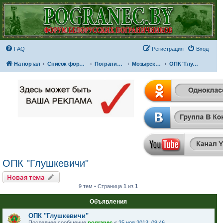
FAQ
Регистрация
Вход
На портал
Список форумов
Пограничные отряды и части
Мозырский пограничный отряд
ОПК "Глушкевичи"
ОПК "Глушкевичи"
Новая тема
9 тем • Страница
1
из
1
Объявления
ОПК "Глушкевичи"
Последнее сообщение
pogranec
«
25 ноя 2013, 09:46