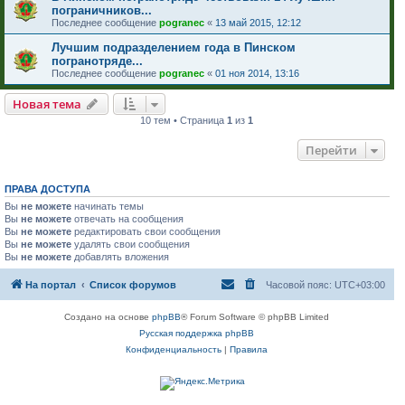
пограничников...
Последнее сообщение
pogranec
«
13 май 2015, 12:12
Лучшим подразделением года в Пинском
погранотряде...
Последнее сообщение
pogranec
«
01 ноя 2014, 13:16
Новая тема
10 тем • Страница
1
из
1
Перейти
ПРАВА ДОСТУПА
Вы
не можете
начинать темы
Вы
не можете
отвечать на сообщения
Вы
не можете
редактировать свои сообщения
Вы
не можете
удалять свои сообщения
Вы
не можете
добавлять вложения
На портал
Список форумов
Часовой пояс:
UTC+03:00
Создано на основе
phpBB
® Forum Software © phpBB Limited
Русская поддержка phpBB
Конфиденциальность
|
Правила