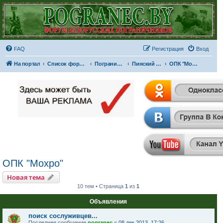
FAQ
Регистрация
Вход
На портал
Список форумов
Пограничные отряды и части
Пинский пограничный отряд
ОПК "Мохро"
ОПК "Мохро"
Новая тема
10 тем • Страница
1
из
1
Объявления
поиск сослуживцев...
Последнее сообщение
pogranec
«
08 дек 2013, 17:26