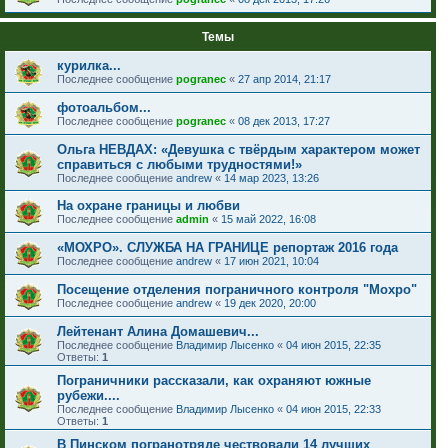
Темы
курилка...
Последнее сообщение
pogranec
«
27 апр 2014, 21:17
фотоальбом...
Последнее сообщение
pogranec
«
08 дек 2013, 17:27
Ольга НЕВДАХ: «Девушка с твёрдым характером может
справиться с любыми трудностями!»
Последнее сообщение
andrew
«
14 мар 2023, 13:26
На охране границы и любви
Последнее сообщение
admin
«
15 май 2022, 16:08
«МОХРО». СЛУЖБА НА ГРАНИЦЕ репортаж 2016 года
Последнее сообщение
andrew
«
17 июн 2021, 10:04
Посещение отделения пограничного контроля "Мохро"
Последнее сообщение
andrew
«
19 дек 2020, 20:00
Лейтенант Алина Домашевич...
Последнее сообщение
Владимир Лысенко
«
04 июн 2015, 22:35
Ответы:
1
Пограничники рассказали, как охраняют южные
рубежи....
Последнее сообщение
Владимир Лысенко
«
04 июн 2015, 22:33
Ответы:
1
В Пинском погранотряде чествовали 14 лучших