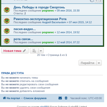
1
2
День Победы в городе Сморгонь
Последнее сообщение
pogranec
«
09 июн 2016, 15:30
Ответы:
2
Ремонтно-эксплуатационная Рота
Последнее сообщение
Андрей Васильевич
«
07 июл 2015, 14:12
песня-видео...
Последнее сообщение
pogranec
«
12 июн 2014, 19:52
рота связи...
Последнее сообщение
pogranec
«
12 май 2014, 07:22
Новая тема
20 тем • Страница
1
из
1
Перейти
ПРАВА ДОСТУПА
Вы
не можете
начинать темы
Вы
не можете
отвечать на сообщения
Вы
не можете
редактировать свои сообщения
Вы
не можете
удалять свои сообщения
Вы
не можете
добавлять вложения
На портал
Список форумов
Часовой пояс:
UTC+03:00
Создано на основе
phpBB
® Forum Software © phpBB Limited