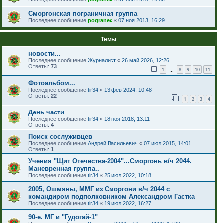
Сморгонская пограничная группа
Последнее сообщение
pogranec
«
07 ноя 2013, 16:29
Темы
новости...
Последнее сообщение
Журналист
«
26 май 2026, 12:26
Ответы:
73
1
8
9
10
11
…
Фотоальбом...
Последнее сообщение
tir34
«
13 фев 2024, 10:48
Ответы:
22
1
2
3
4
День части
Последнее сообщение
tir34
«
18 ноя 2018, 13:11
Ответы:
4
Поиск сослуживцев
Последнее сообщение
Андрей Васильевич
«
07 июл 2015, 14:01
Ответы:
1
Учения "Щит Отечества-2004"...Сморгонь в/ч 2044.
Маневренная группа..
Последнее сообщение
tir34
«
25 июл 2022, 10:18
2005, Ошмяны, ММГ из Сморгони в/ч 2044 с
командиром подполковником Александром Гастка
Последнее сообщение
tir34
«
19 июл 2022, 16:27
90-е. МГ и "Гудогай-1"