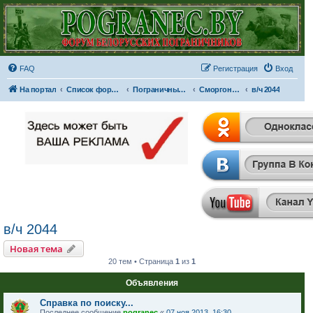
FAQ
Регистрация
Вход
На портал
Список форумов
Пограничные отряды и части
Сморгонская пограничная группа
в/ч 2044
в/ч 2044
Новая тема
20 тем • Страница
1
из
1
Объявления
Справка по поиску...
Последнее сообщение
pogranec
«
07 ноя 2013, 16:30