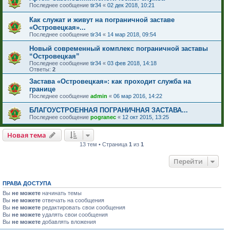
Последнее сообщение
tir34
«
02 дек 2018, 10:21
Как служат и живут на пограничной заставе
«Островецкая»...
Последнее сообщение
tir34
«
14 мар 2018, 09:54
Новый современный комплекс пограничной заставы
“Островецкая”
Последнее сообщение
tir34
«
03 фев 2018, 14:18
Ответы:
2
Застава «Островецкая»: как проходит служба на
границе
Последнее сообщение
admin
«
06 мар 2016, 14:22
БЛАГОУСТРОЕННАЯ ПОГРАНИЧНАЯ ЗАСТАВА...
Последнее сообщение
pogranec
«
12 окт 2015, 13:25
Новая тема
13 тем • Страница
1
из
1
Перейти
ПРАВА ДОСТУПА
Вы
не можете
начинать темы
Вы
не можете
отвечать на сообщения
Вы
не можете
редактировать свои сообщения
Вы
не можете
удалять свои сообщения
Вы
не можете
добавлять вложения