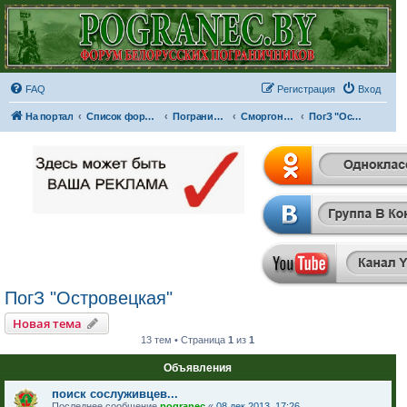
FAQ
Регистрация
Вход
На портал
Список форумов
Пограничные отряды и части
Сморгонская пограничная группа
ПогЗ "Островецкая"
ПогЗ "Островецкая"
Новая тема
13 тем • Страница
1
из
1
Объявления
поиск сослуживцев...
Последнее сообщение
pogranec
«
08 дек 2013, 17:26