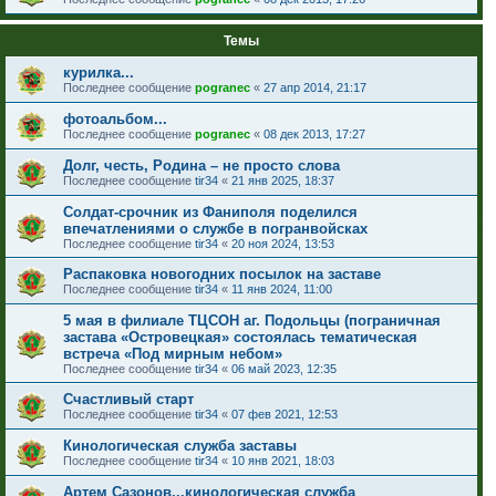
Темы
курилка...
Последнее сообщение
pogranec
«
27 апр 2014, 21:17
фотоальбом...
Последнее сообщение
pogranec
«
08 дек 2013, 17:27
Долг, честь, Родина – не просто слова
Последнее сообщение
tir34
«
21 янв 2025, 18:37
Солдат-срочник из Фаниполя поделился
впечатлениями о службе в погранвойсках
Последнее сообщение
tir34
«
20 ноя 2024, 13:53
Распаковка новогодних посылок на заставе
Последнее сообщение
tir34
«
11 янв 2024, 11:00
5 мая в филиале ТЦСОН аг. Подольцы (пограничная
застава «Островецкая» состоялась тематическая
встреча «Под мирным небом»
Последнее сообщение
tir34
«
06 май 2023, 12:35
Счастливый старт
Последнее сообщение
tir34
«
07 фев 2021, 12:53
Кинологическая служба заставы
Последнее сообщение
tir34
«
10 янв 2021, 18:03
Артем Сазонов...кинологическая служба