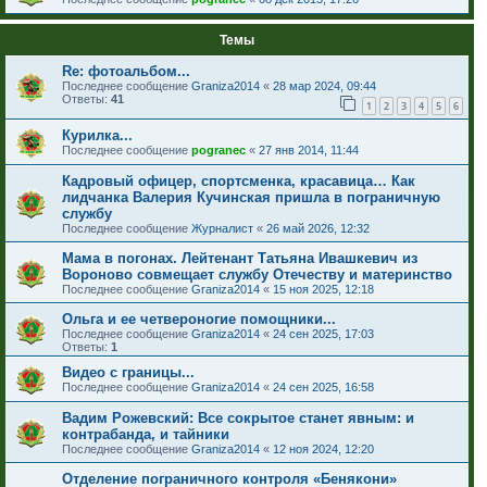
Темы
Re: фотоальбом...
Последнее сообщение
Graniza2014
«
28 мар 2024, 09:44
Ответы:
41
1
2
3
4
5
6
Курилка...
Последнее сообщение
pogranec
«
27 янв 2014, 11:44
Кадровый офицер, спортсменка, красавица… Как
лидчанка Валерия Кучинская пришла в пограничную
службу
Последнее сообщение
Журналист
«
26 май 2026, 12:32
Мама в погонах. Лейтенант Татьяна Ивашкевич из
Вороново совмещает службу Отечеству и материнство
Последнее сообщение
Graniza2014
«
15 ноя 2025, 12:18
Ольга и ее четвероногие помощники...
Последнее сообщение
Graniza2014
«
24 сен 2025, 17:03
Ответы:
1
Видео с границы...
Последнее сообщение
Graniza2014
«
24 сен 2025, 16:58
Вадим Рожевский: Все сокрытое станет явным: и
контрабанда, и тайники
Последнее сообщение
Graniza2014
«
12 ноя 2024, 12:20
Отделение пограничного контроля «Бенякони»