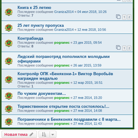
Книга к 25 летию
Последнее сообщение
Graniza2014
«
04 июл 2018, 10:26
Ответы:
7
1
2
25 лет пункту пропуска
Последнее сообщение
Graniza2014
«
12 янв 2018, 10:56
Контрабанда
Последнее сообщение
pogranec
«
23 дек 2015, 09:54
Ответы:
8
1
2
Лидский погранотряд пополнился молодыми
офицерами
Последнее сообщение
pogranec
«
26 авг 2015, 13:59
Контролёр ОПК «Бенякони-1» Виктор Воробьёв
награжден медалью
Последнее сообщение
pogranec
«
12 мар 2015, 16:51
Ответы:
1
По чужим документам...
Последнее сообщение
pogranec
«
27 янв 2014, 15:20
Торжественное открытие поста состоялось!...
Последнее сообщение
pogranec
«
27 янв 2014, 14:08
Пограничники в Беняконях поздравили с 8 марта...
Последнее сообщение
pogranec
«
27 янв 2014, 11:43
Новая тема