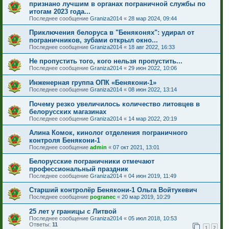
признано лучшим в органах пограничной службы по
итогам 2023 года...
Последнее сообщение
Graniza2014
«
28 мар 2024, 09:44
Приключения белоруса в "Беняконях": удирал от
пограничников, зубами открыл окно...
Последнее сообщение
Graniza2014
«
18 авг 2022, 16:33
Не пропустить того, кого нельзя пропустить...
Последнее сообщение
Graniza2014
«
29 июн 2022, 10:06
Инженерная группа ОПК «Бенякони-1»
Последнее сообщение
Graniza2014
«
08 июн 2022, 13:14
Почему резко увеличилось количество литовцев в
белорусских магазинах
Последнее сообщение
Graniza2014
«
14 мар 2022, 20:19
Алина Комок, кинолог отделения пограничного
контроля Бенякони-1
Последнее сообщение
admin
«
07 окт 2021, 13:01
Белорусские пограничники отмечают
профессиональный праздник
Последнее сообщение
Graniza2014
«
04 июн 2019, 11:49
Старший контролёр Бенякони-1 Ольга Войтукевич
Последнее сообщение
pogranec
«
20 мар 2019, 10:29
25 лет у границы с Литвой
Последнее сообщение
Graniza2014
«
05 июл 2018, 10:53
Ответы:
11
1
2