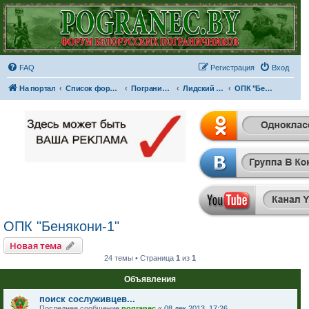
FAQ
Регистрация
Вход
На портал
Список форумов
Пограничные отряды и части
Лидский пограничный отряд
ОПК "Бенякони-1"
ОПК "Бенякони-1"
Новая тема
24 темы • Страница
1
из
1
Объявления
поиск сослуживцев...
Последнее сообщение
pogranec
«
08 дек 2013, 17:26