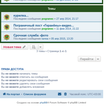
Темы
курилка...
Последнее сообщение
pogranec
«
27 апр 2014, 21:17
Пограничный пост «Геранёны»-видео...
Последнее сообщение
pogranec
«
11 фев 2014, 21:22
Срочная служба -фото
Последнее сообщение
качка
«
05 апр 2015, 13:20
Новая тема
3 темы • Страница
1
из
1
Перейти
ПРАВА ДОСТУПА
Вы
не можете
начинать темы
Вы
не можете
отвечать на сообщения
Вы
не можете
редактировать свои сообщения
Вы
не можете
удалять свои сообщения
Вы
не можете
добавлять вложения
На портал
Список форумов
Часовой пояс:
UTC+03:00
Создано на основе
phpBB
® Forum Software © phpBB Limited