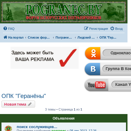
FAQ
Регистрация
Вход
На портал
Список форумов
Пограничные отряды и части
Лидский пограничный отряд
ОПК "Геранёны"
ОПК "Геранёны"
Новая тема
3 темы • Страница
1
из
1
Объявления
поиск сослуживцев...
Последнее сообщение
pogranec
«
08 дек 2013, 17:26