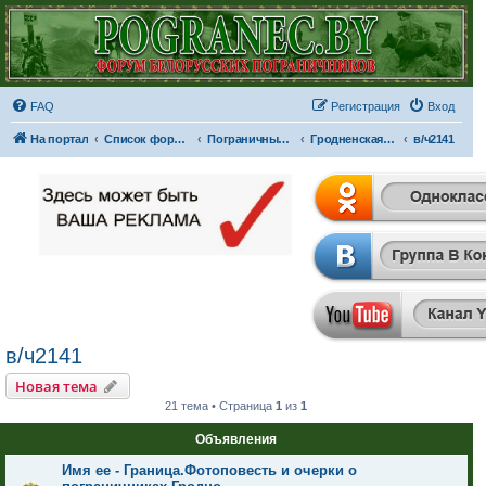
FAQ
Регистрация
Вход
На портал
Список форумов
Пограничные отряды и части
Гродненская пограничная группа
в/ч2141
в/ч2141
Новая тема
21 тема • Страница
1
из
1
Объявления
Имя ее - Граница.Фотоповесть и очерки о