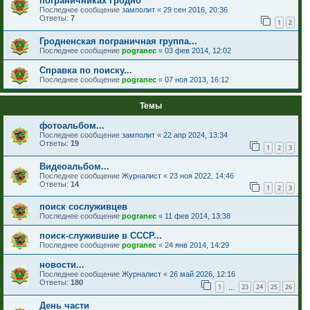
пограничниках Гродно
Последнее сообщение
замполит
«
29 сен 2016, 20:36
Ответы:
7
1
2
Гродненская пограничная группа...
Последнее сообщение
pogranec
«
03 фев 2014, 12:02
Справка по поиску...
Последнее сообщение
pogranec
«
07 ноя 2013, 16:12
Темы
фотоальбом...
Последнее сообщение
замполит
«
22 апр 2024, 13:34
Ответы:
19
1
2
3
Видеоальбом...
Последнее сообщение
Журналист
«
23 ноя 2022, 14:46
Ответы:
14
1
2
3
поиск сослуживцев
Последнее сообщение
pogranec
«
11 фев 2014, 13:38
поиск-служившие в СССР...
Последнее сообщение
pogranec
«
24 янв 2014, 14:29
новости...
Последнее сообщение
Журналист
«
26 май 2026, 12:16
Ответы:
180
1
23
24
25
26
…
День части