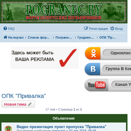
FAQ
Регистрация
Вход
На портал
Список форумов
Пограничные отряды и части
Гродненская пограничная группа
ОПК "Привалка"
ОПК "Привалка"
Новая тема
17 тем • Страница
1
из
1
Объявления
Видео презентация пункт пропуска "Привалка"
Последнее сообщение
замполит
«
02 дек 2018, 09:48