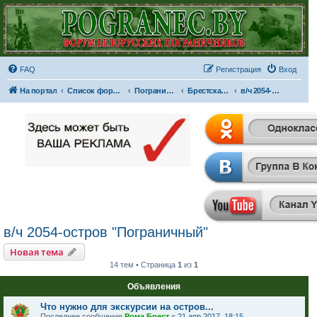
FAQ
Регистрация
Вход
На портал
Список форумов
Пограничные отряды и части
Брестская Краснознаменная пограничная группа имени Ф.Э. Дзержинского
в/ч 2054-остров "Пограничный"
в/ч 2054-остров "Пограничный"
Новая тема
14 тем • Страница
1
из
1
Объявления
Что нужно для экскурсии на остров...
Последнее сообщение
Рома Брест
«
21 апр 2017, 18:15