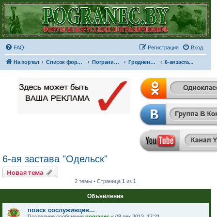
FAQ
Регистрация
Вход
На портал
Список форумов
Пограничные отряды и части
Гродненская пограничная группа
6-ая застава "Одельск"
6-ая застава "Одельск"
Новая тема
2 темы • Страница
1
из
1
Объявления
поиск сослуживцев...
Последнее сообщение
pogranec
«
08 дек 2013, 17:21