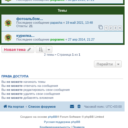
Темы
фотоальбом...
Последнее сообщение
papasha
«
19 май 2021, 13:48
Ответы:
21
1
2
3
4
курилка...
Последнее сообщение
pogranec
«
27 апр 2014, 21:27
Новая тема
2 темы • Страница
1
из
1
Перейти
ПРАВА ДОСТУПА
Вы
не можете
начинать темы
Вы
не можете
отвечать на сообщения
Вы
не можете
редактировать свои сообщения
Вы
не можете
удалять свои сообщения
Вы
не можете
добавлять вложения
На портал
Список форумов
Часовой пояс:
UTC+03:00
Создано на основе
phpBB
® Forum Software © phpBB Limited
Русская поддержка phpBB
Конфиденциальность
|
Правила