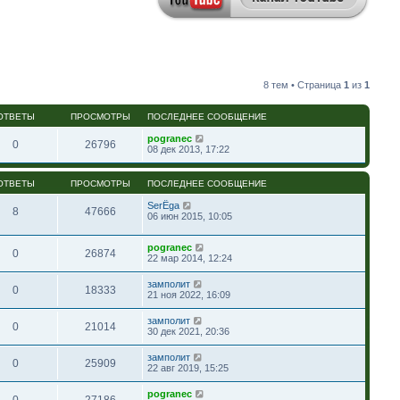
8 тем • Страница
1
из
1
ОТВЕТЫ
ПРОСМОТРЫ
ПОСЛЕДНЕЕ СООБЩЕНИЕ
pogranec
0
26796
08 дек 2013, 17:22
ОТВЕТЫ
ПРОСМОТРЫ
ПОСЛЕДНЕЕ СООБЩЕНИЕ
SerЁga
8
47666
06 июн 2015, 10:05
pogranec
0
26874
22 мар 2014, 12:24
замполит
0
18333
21 ноя 2022, 16:09
замполит
0
21014
30 дек 2021, 20:36
замполит
0
25909
22 авг 2019, 15:25
pogranec
0
27186