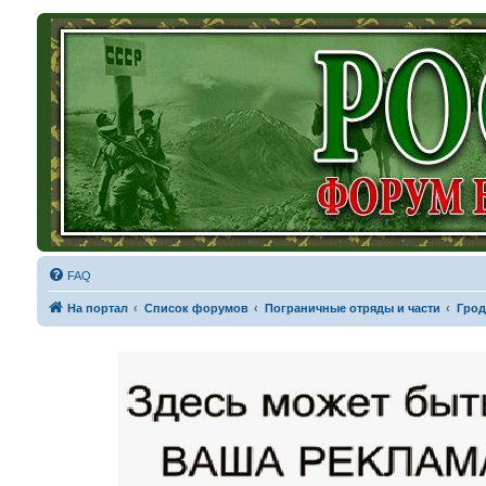
FAQ
На портал
Список форумов
Пограничные отряды и части
Грод