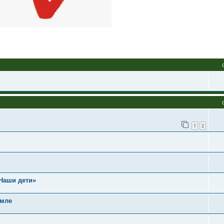
1
2
Наши дети»
емле