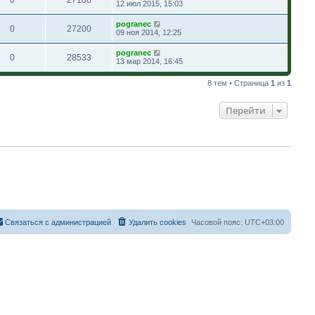
12 июл 2015, 15:03
pogranec
0
27200
09 ноя 2014, 12:25
pogranec
0
28533
13 мар 2014, 16:45
8 тем • Страница
1
из
1
Перейти
Связаться с администрацией
Удалить cookies
Часовой пояс:
UTC+03:00