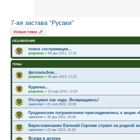
7-ая застава "Русаки"
Новая тема
ОБЪЯВЛЕНИЯ
поиск сослуживцев...
pogranec
»
08 дек 2013, 17:22
ТЕМЫ
фотоальбом...
pogranec
»
08 дек 2013, 17:22
Курилка...
pogranec
»
22 мар 2014, 12:24
Отслужил как надо. Возвращаюсь!
замполит
»
21 ноя 2022, 16:09
Гродненские пограничники присоединились к акции «
замполит
»
30 дек 2021, 20:36
Берестовичанин Евгений Сергеев служит на родной з
замполит
»
22 авг 2019, 15:25
Всегда в дозоре