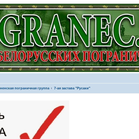
ненская пограничная группа
7-ая застава "Русаки"