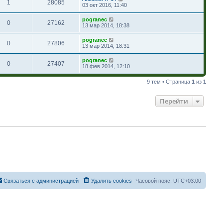
1
28085
03 окт 2016, 11:40
pogranec
0
27162
13 мар 2014, 18:38
pogranec
0
27806
13 мар 2014, 18:31
pogranec
0
27407
18 фев 2014, 12:10
9 тем • Страница
1
из
1
Перейти
Связаться с администрацией
Удалить cookies
Часовой пояс:
UTC+03:00