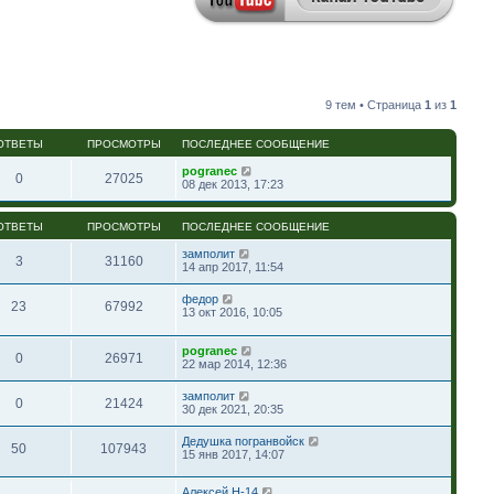
9 тем • Страница
1
из
1
ОТВЕТЫ
ПРОСМОТРЫ
ПОСЛЕДНЕЕ СООБЩЕНИЕ
pogranec
0
27025
08 дек 2013, 17:23
ОТВЕТЫ
ПРОСМОТРЫ
ПОСЛЕДНЕЕ СООБЩЕНИЕ
замполит
3
31160
14 апр 2017, 11:54
федор
23
67992
13 окт 2016, 10:05
pogranec
0
26971
22 мар 2014, 12:36
замполит
0
21424
30 дек 2021, 20:35
Дедушка погранвойск
50
107943
15 янв 2017, 14:07
Алексей Н-14