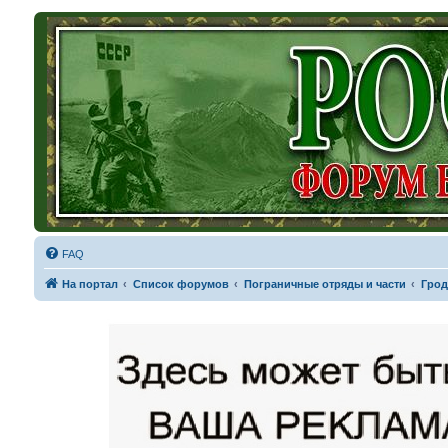
FAQ
На портал
Список форумов
Пограничные отряды и части
Грод