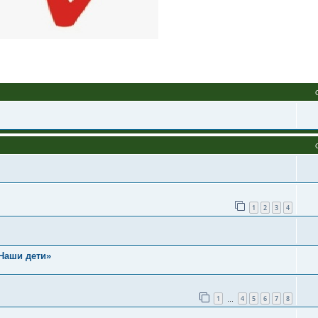
1
2
3
4
Наши дети»
1
4
5
6
7
8
…