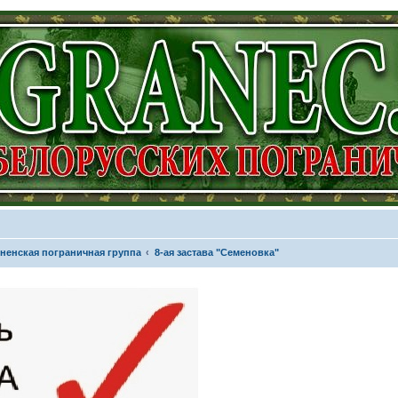
ненская пограничная группа
8-ая застава "Семеновка"