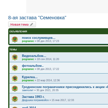
8-ая застава "Семеновка"
Новая тема
ОБЪЯВЛЕНИЯ
поиск сослуживцев...
pogranec
»
08 дек 2013, 17:23
ТЕМЫ
Видеоальбом...
pogranec
»
18 сен 2014, 11:20
фотоальбом..
pogranec
»
08 дек 2013, 17:22
Курилка...
pogranec
»
22 мар 2014, 12:36
Гродненские пограничники присоединились к акции «
замполит
»
30 дек 2021, 20:35
Застава 1993 г.
Дедушка погранвойск
»
15 янв 2017, 12:33
дмб 2014