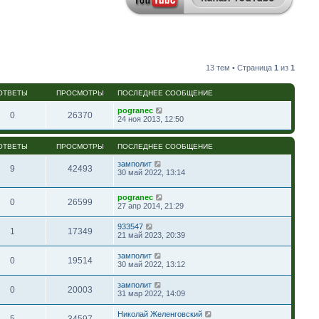
13 тем • Страница
1
из
1
ОТВЕТЫ
ПРОСМОТРЫ
ПОСЛЕДНЕЕ СООБЩЕНИЕ
pogranec
0
26370
24 ноя 2013, 12:50
ОТВЕТЫ
ПРОСМОТРЫ
ПОСЛЕДНЕЕ СООБЩЕНИЕ
замполит
9
42493
30 май 2022, 13:14
pogranec
0
26599
27 апр 2014, 21:29
933547
1
17349
21 май 2023, 20:39
замполит
0
19514
30 май 2022, 13:12
замполит
0
20003
31 мар 2022, 14:09
Николай Желенговский
5
34597