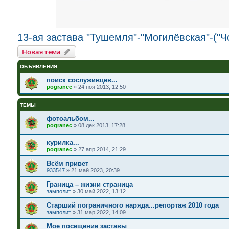
13-ая застава "Тушемля"-"Могилёвская"-("Ч
Новая тема
ОБЪЯВЛЕНИЯ
поиск сослуживцев...
pogranec
»
24 ноя 2013, 12:50
ТЕМЫ
фотоальбом...
pogranec
»
08 дек 2013, 17:28
курилка...
pogranec
»
27 апр 2014, 21:29
Всём привет
933547
»
21 май 2023, 20:39
Граница – жизни страница
замполит
»
30 май 2022, 13:12
Старший пограничного наряда...репортаж 2010 года
замполит
»
31 мар 2022, 14:09
Мое посещение заставы