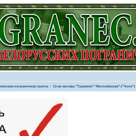
ненская пограничная группа
13-ая застава "Тушемля"-"Могилёвская"-("Чоло")