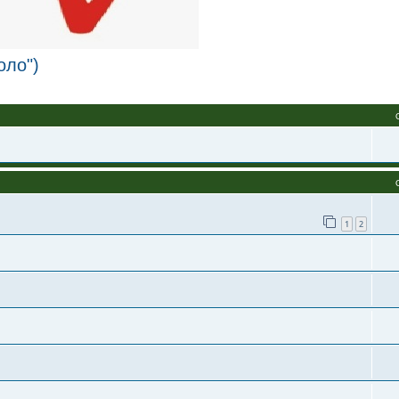
оло")
1
2