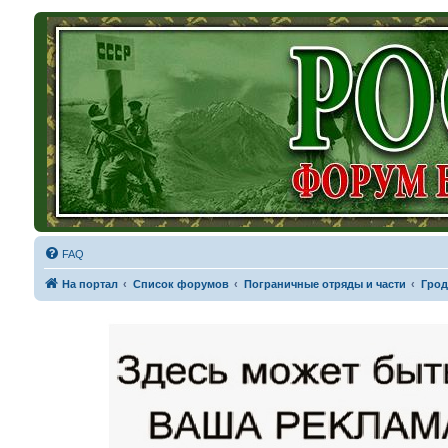
FAQ
На портал
Список форумов
Пограничные отряды и части
Грод