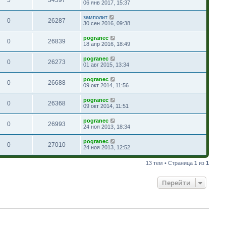
06 янв 2017, 15:37
замполит
0
26287
30 сен 2016, 09:38
pogranec
0
26839
18 апр 2016, 18:49
pogranec
0
26273
01 авг 2015, 13:34
pogranec
0
26688
09 окт 2014, 11:56
pogranec
0
26368
09 окт 2014, 11:51
pogranec
0
26993
24 ноя 2013, 18:34
pogranec
0
27010
24 ноя 2013, 12:52
13 тем • Страница
1
из
1
Перейти