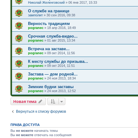
Николай Желенговский
»
06 янв 2017, 15:33
О службе на границе
замполит
»
30 сен 2016, 09:38
Верность традициям
pogranec
»
18 апр 2016, 18:49
Срочная служба-видео...
pogranec
»
01 авг 2015, 13:34
Встреча на заставе...
pogranec
»
09 окт 2014, 11:56
К месту службы до призыва...
pogranec
»
09 окт 2014, 11:51
Застава — дом родной...
pogranec
»
24 ноя 2013, 18:34
Зимние будни заставы
pogranec
»
24 ноя 2013, 12:52
Новая тема
Вернуться к списку форумов
ПРАВА ДОСТУПА
Вы
не можете
начинать темы
Вы
не можете
отвечать на сообщения