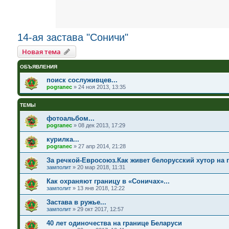
14-ая застава "Соничи"
Новая тема
ОБЪЯВЛЕНИЯ
поиск сослуживцев...
pogranec
»
24 ноя 2013, 13:35
ТЕМЫ
фотоальбом...
pogranec
»
08 дек 2013, 17:29
курилка...
pogranec
»
27 апр 2014, 21:28
За речкой-Евросоюз.Как живет белорусский хутор на 
замполит
»
20 мар 2018, 11:31
Как охраняют границу в «Соничах»...
замполит
»
13 янв 2018, 12:22
Застава в ружье...
замполит
»
29 окт 2017, 12:57
40 лет одиночества на границе Беларуси