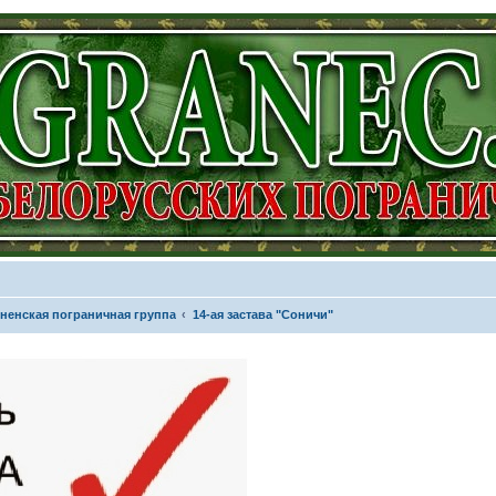
ненская пограничная группа
14-ая застава "Соничи"