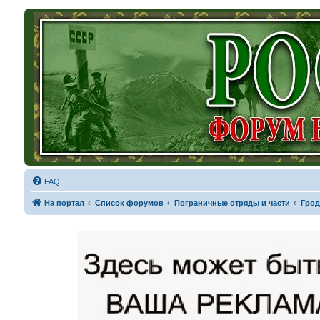
FAQ
На портал
Список форумов
Пограничные отряды и части
Грод