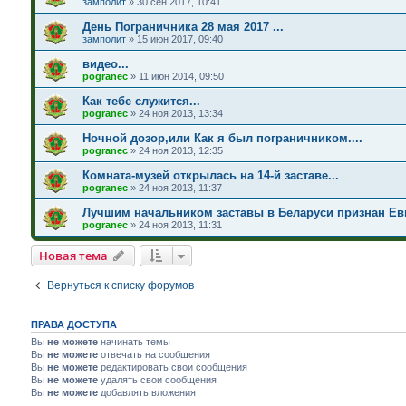
замполит
»
30 сен 2017, 10:41
День Пограничника 28 мая 2017 ...
замполит
»
15 июн 2017, 09:40
видео...
pogranec
»
11 июн 2014, 09:50
Как тебе служится...
pogranec
»
24 ноя 2013, 13:34
Ночной дозор,или Как я был пограничником....
pogranec
»
24 ноя 2013, 12:35
Комната-музей открылась на 14-й заставе...
pogranec
»
24 ноя 2013, 11:37
Лучшим начальником заставы в Беларуси признан Ев
pogranec
»
24 ноя 2013, 11:31
Новая тема
Вернуться к списку форумов
ПРАВА ДОСТУПА
Вы
не можете
начинать темы
Вы
не можете
отвечать на сообщения
Вы
не можете
редактировать свои сообщения
Вы
не можете
удалять свои сообщения
Вы
не можете
добавлять вложения