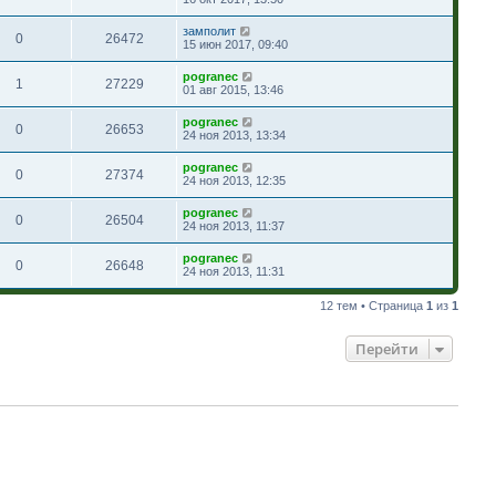
замполит
0
26472
15 июн 2017, 09:40
pogranec
1
27229
01 авг 2015, 13:46
pogranec
0
26653
24 ноя 2013, 13:34
pogranec
0
27374
24 ноя 2013, 12:35
pogranec
0
26504
24 ноя 2013, 11:37
pogranec
0
26648
24 ноя 2013, 11:31
12 тем • Страница
1
из
1
Перейти