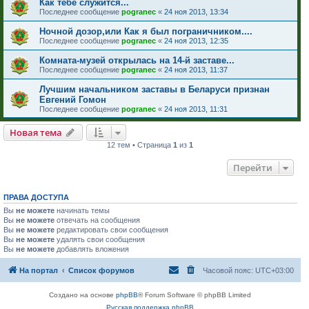
Как тебе служится...
Последнее сообщение
pogranec
«
24 ноя 2013, 13:34
Ночной дозор,или Как я был пограничником....
Последнее сообщение
pogranec
«
24 ноя 2013, 12:35
Комната-музей открылась на 14-й заставе...
Последнее сообщение
pogranec
«
24 ноя 2013, 11:37
Лучшим начальником заставы в Беларуси признан
Евгений Гомон
Последнее сообщение
pogranec
«
24 ноя 2013, 11:31
Новая тема
12 тем • Страница
1
из
1
Перейти
ПРАВА ДОСТУПА
Вы
не можете
начинать темы
Вы
не можете
отвечать на сообщения
Вы
не можете
редактировать свои сообщения
Вы
не можете
удалять свои сообщения
Вы
не можете
добавлять вложения
На портал
Список форумов
Часовой пояс:
UTC+03:00
Создано на основе
phpBB
® Forum Software © phpBB Limited
Русская поддержка phpBB