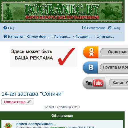
FAQ
Регистрация
Вход
На портал
Список форумов
Пограничные отряды и части
Гродненская пограничная группа
14-ая застава "Соничи"
14-ая застава "Соничи"
Новая тема
12 тем • Страница
1
из
1
Объявления
поиск сослуживцев...
Последнее сообщение
pogranec
«
24 ноя 2013, 13:35