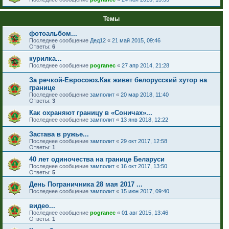
Темы
фотоальбом...
Последнее сообщение
Дед12
«
21 май 2015, 09:46
Ответы:
6
курилка...
Последнее сообщение
pogranec
«
27 апр 2014, 21:28
За речкой-Евросоюз.Как живет белорусский хутор на
границе
Последнее сообщение
замполит
«
20 мар 2018, 11:40
Ответы:
3
Как охраняют границу в «Соничах»...
Последнее сообщение
замполит
«
13 янв 2018, 12:22
Застава в ружье...
Последнее сообщение
замполит
«
29 окт 2017, 12:58
Ответы:
1
40 лет одиночества на границе Беларуси
Последнее сообщение
замполит
«
16 окт 2017, 13:50
Ответы:
5
День Пограничника 28 мая 2017 ...
Последнее сообщение
замполит
«
15 июн 2017, 09:40
видео...
Последнее сообщение
pogranec
«
01 авг 2015, 13:46
Ответы:
1